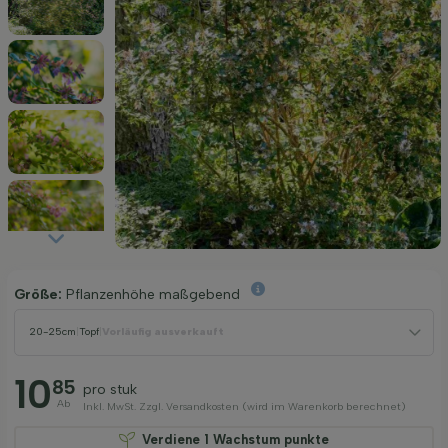
Größe:
Pflanzenhöhe maßgebend
20-25cm
|
Topf
|
Vorläufig ausverkauft
10
85
pro stuk
Ab
Inkl. MwSt. Zzgl. Versandkosten (wird im Warenkorb berechnet)
Verdiene
1
Wachstum punkte