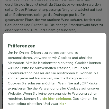
durchlässige Erde ist ideal, da Staunässe vermieden werden
sollte. Diese Pflanze ist anpassungsfähig und wächst auf fast
allen Bodenarten, solange die Drainage gut ist. Ein
geschützter Platz, der vor starkem Wind schützt, fördert die
Gesundheit und Blütenfülle. Die richtige Standortwahl führt zu
einer reicheren Blüte und einem gesünderen,
widerstandsfähigeren Wuchs. Abelia grandiflora 'Edward
Goucher' eignet sich hervorragend für die Bepflanzung in
Präferenzen
Gruppen, als Solitär oder in einer Rabatte. Ein optimaler
Standort ist entscheidend für das Wachstum und die Blüte
Um Ihr Online-Erlebnis zu verbessern und zu
dieser Pflanze.
personalisieren, verwenden wir Cookies und ähnliche
Methoden. Mithilfe bestimmter Marketing-Cookies können
wir und Dritte Ihr Surfverhalten erfassen, um unsere
Kommunikation besser auf Sie abstimmen zu können. Sie
können jederzeit frei wählen, welche Kategorien von
Cookies Sie zulassen möchten. Wenn Sie auf „OK“ klicken,
akzeptieren Sie die Verwendung aller Cookies auf unserer
Website. Wenn Sie keine personalisierte Werbung sehen
möchten, können Sie
sie hier ablehnen
. Das können Sie
auch selbst einstellen! Und zwar
hier
.