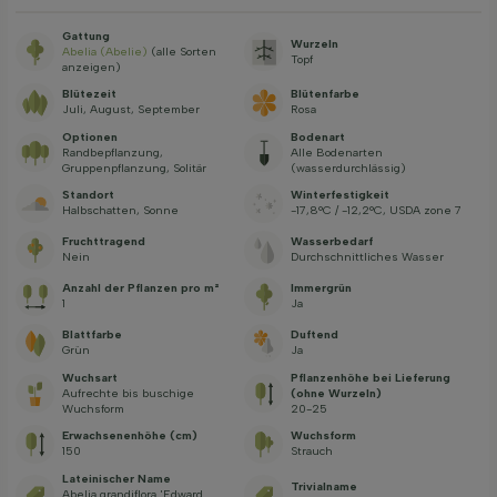
Gattung
Wurzeln
Abelia (Abelie)
(alle Sorten
Topf
anzeigen)
Blütezeit
Blütenfarbe
Juli, August, September
Rosa
Optionen
Bodenart
Randbepflanzung,
Alle Bodenarten
Gruppenpflanzung, Solitär
(wasserdurchlässig)
Standort
Winterfestigkeit
Halbschatten, Sonne
-17,8°C / -12,2°C, USDA zone 7
Fruchttragend
Wasserbedarf
Nein
Durchschnittliches Wasser
Anzahl der Pflanzen pro m²
Immergrün
1
Ja
Blattfarbe
Duftend
Grün
Ja
Wuchsart
Pflanzenhöhe bei Lieferung
Aufrechte bis buschige
(ohne Wurzeln)
Wuchsform
20-25
Erwachsenenhöhe (cm)
Wuchsform
150
Strauch
Lateinischer Name
Trivialname
Abelia grandiflora 'Edward