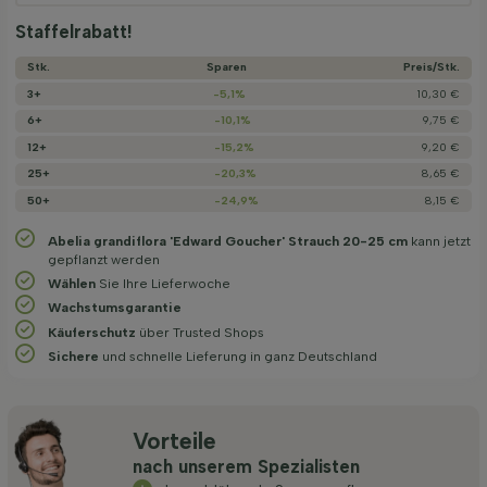
Staffelrabatt!
Stk.
Sparen
Preis/­Stk.
3+
-5,1%
10,30 €
6+
-10,1%
9,75 €
12+
-15,2%
9,20 €
25+
-20,3%
8,65 €
50+
-24,9%
8,15 €
Abelia grandiflora 'Edward Goucher' Strauch 20-25 cm
kann jetzt
gepflanzt werden
Wählen
Sie Ihre Lieferwoche
Wachstums­garantie
Käuferschutz
über Trusted Shops
Sichere
und schnelle Lieferung in ganz Deutschland
Vorteile
nach unserem Spezialisten