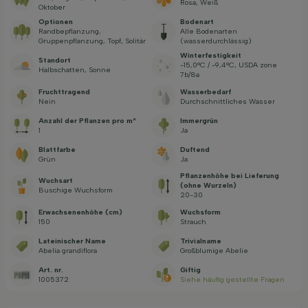
Rosa, Weiß
Oktober
Optionen
Bodenart
Randbepflanzung,
Alle Bodenarten
Gruppenpflanzung, Topf, Solitär
(wasserdurchlässig)
Winterfestigkeit
Standort
-15,0°C / -9,4°C, USDA zone
Halbschatten, Sonne
7b/8a
Fruchttragend
Wasserbedarf
Nein
Durchschnittliches Wasser
Anzahl der Pflanzen pro m²
Immergrün
1
Ja
Blattfarbe
Duftend
Grün
Ja
Pflanzenhöhe bei Lieferung
Wuchsart
(ohne Wurzeln)
Buschige Wuchsform
20-30
Erwachsenenhöhe (cm)
Wuchsform
150
Strauch
Lateinischer Name
Trivialname
Abelia grandiflora
Großblumige Abelie
Art. nr.
Giftig
1005372
Siehe häufig gestellte Fragen