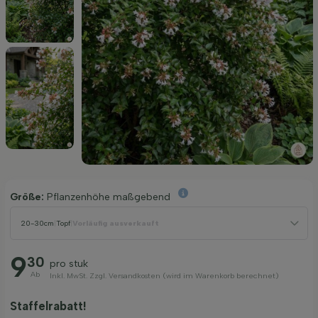
Größe:
Pflanzenhöhe maßgebend
20-30cm
|
Topf
|
Vorläufig ausverkauft
9
30
pro stuk
Ab
Inkl. MwSt. Zzgl. Versandkosten (wird im Warenkorb berechnet)
Staffelrabatt!