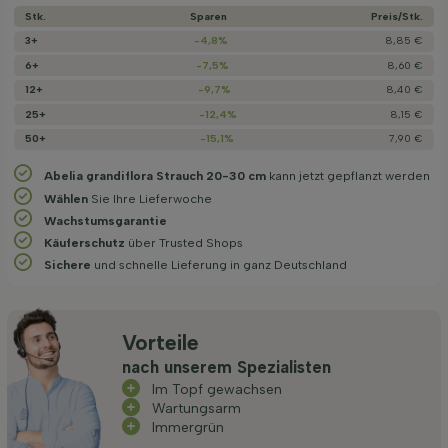
Stk.
Sparen
Preis/­Stk.
3+
-4,8%
8,85 €
6+
-7,5%
8,60 €
12+
-9,7%
8,40 €
25+
-12,4%
8,15 €
50+
-15,1%
7,90 €
Abelia grandiflora Strauch 20-30 cm
kann jetzt gepflanzt werden
Wählen
Sie Ihre Lieferwoche
Wachstums­garantie
Käuferschutz
über Trusted Shops
Sichere
und schnelle Lieferung in ganz Deutschland
Vorteile
nach unserem Spezialisten
Im Topf gewachsen
Wartungsarm
Immergrün