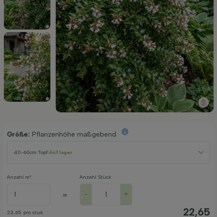
Größe:
Pflanzenhöhe maßgebend
40-60cm
|
Topf
|
Auf lager
Anzahl m²
Anzahl Stück
=
-
+
22,65
22,65
pro stuk