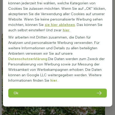
Widerstandsfähigkeit. Abelia grandiflora eignet sich
können jederzeit frei wählen, welche Kategorien von
hervorragend für die Bepflanzung in Beeten, als
Cookies Sie zulassen möchten. Wenn Sie auf „OK“ klicken,
Gruppenpflanzung, Solitär oder in Töpfen. Ein optimaler
akzeptieren Sie die Verwendung aller Cookies auf unserer
Standort ist entscheidend für das Wohlbefinden und die
Website. Wenn Sie keine personalisierte Werbung sehen
Blühfreudigkeit dieser immergrünen Pflanze.
möchten, können Sie
sie hier ablehnen
. Das können Sie
auch selbst einstellen! Und zwar
hier
.
Wir arbeiten mit Dritten zusammen, die Daten für
Analysen und personalisierte Werbung verwenden. Für
weitere Informationen und Details zu allen beteiligten
Anbietern verweisen wir Sie auf unsere
Datenschutzerklärung
.Die Daten werden zum Zweck der
Personalisierung von Werbung sowie zur Messung der
Wirksamkeit von Werbekampagnen erhoben. Die Daten
können an Google LLC weitergegeben werden. Weitere
Informationen finden Sie
hier
.
Ok