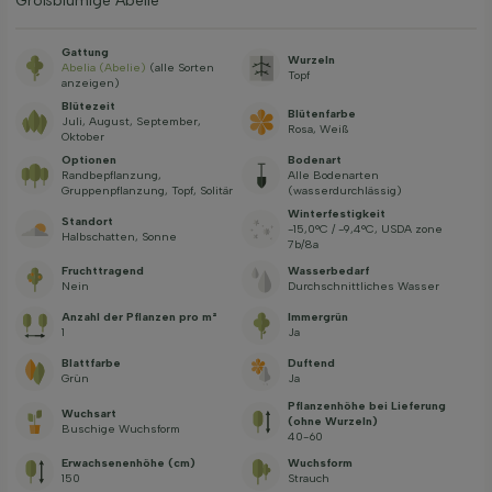
Großblumige Abelie
Gattung
Wurzeln
Abelia (Abelie)
(alle Sorten
Topf
anzeigen)
Blütezeit
Blütenfarbe
Juli, August, September,
Rosa, Weiß
Oktober
Optionen
Bodenart
Randbepflanzung,
Alle Bodenarten
Gruppenpflanzung, Topf, Solitär
(wasserdurchlässig)
Winterfestigkeit
Standort
-15,0°C / -9,4°C, USDA zone
Halbschatten, Sonne
7b/8a
Fruchttragend
Wasserbedarf
Nein
Durchschnittliches Wasser
Anzahl der Pflanzen pro m²
Immergrün
1
Ja
Blattfarbe
Duftend
Grün
Ja
Pflanzenhöhe bei Lieferung
Wuchsart
(ohne Wurzeln)
Buschige Wuchsform
40-60
Erwachsenenhöhe (cm)
Wuchsform
150
Strauch