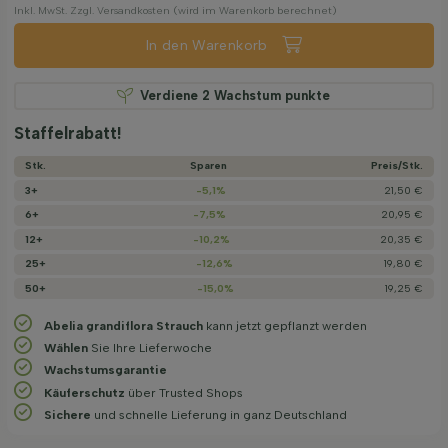
Inkl. MwSt. Zzgl. Versandkosten (wird im Warenkorb berechnet)
In den Warenkorb
Verdiene
2
Wachstum punkte
Staffelrabatt!
Stk.
Sparen
Preis/­Stk.
3+
-5,1%
21,50 €
6+
-7,5%
20,95 €
12+
-10,2%
20,35 €
25+
-12,6%
19,80 €
50+
-15,0%
19,25 €
Abelia grandiflora Strauch
kann jetzt gepflanzt werden
Wählen
Sie Ihre Lieferwoche
Wachstums­garantie
Käuferschutz
über Trusted Shops
Sichere
und schnelle Lieferung in ganz Deutschland