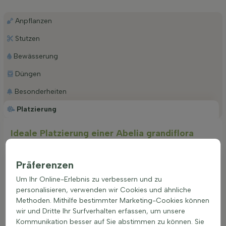
Anpflanzen
Stutzen
Bewässerung
Düngen
Besonderheiten
Platzierung
Ideale Platzierung einer Abelia grandiflora
Abelia grandiflora gedeiht am besten an einem sonnigen bis
halbschattigen Standort. Eine gut durchlässige Erde ist ideal,
Präferenzen
da Staunässe vermieden werden sollte. Diese Pflanze ist
anpassungsfähig und wächst auf fast allen Bodenarten,
Um Ihr Online-Erlebnis zu verbessern und zu
solange die Drainage gut ist. Ein geschützter Platz, der vor
personalisieren, verwenden wir Cookies und ähnliche
starkem Wind schützt, fördert das gesunde Wachstum und
Methoden. Mithilfe bestimmter Marketing-Cookies können
die reiche Blüte. Die richtige Standortwahl führt zu einer
wir und Dritte Ihr Surfverhalten erfassen, um unsere
kräftigeren Pflanze mit intensiverer Blattfarbe und besserer
Kommunikation besser auf Sie abstimmen zu können. Sie