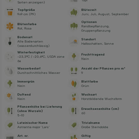
Topf
Sorten anzeigen)
Topfgröße
Blütezeit
9x9 cm (P9)
Juni, Juli, August, September
Optionen
Blütenfarbe
Randbepflanzung,
Rot, Rosa
Gruppenpflanzung
Bodenart
Standort
Alle Bodenarten
Halbschatten, Sonne
(wasserdurchlässig)
Winterfestigkeit
Fruchttragend
-23,3°C / -20,6°C, USDA zone
Nein
6a
Wasserbedarf
Anzahl der Pflanzen pro m²
Durchschnittliches Wasser
9
Immergrün
Blattfarbe
Nein
Grün
Duftend
Wuchsart
Nein
Horstbildende Wuchsform
Pflanzenhöhe bei Lieferung
Erwachsenenhöhe (cm)
(ohne Wurzeln)
60
5-10
Lateinischer Name
Trivialname
Astrantia major 'Lars'
Große Sterndolde
Art. nr.
Giftig