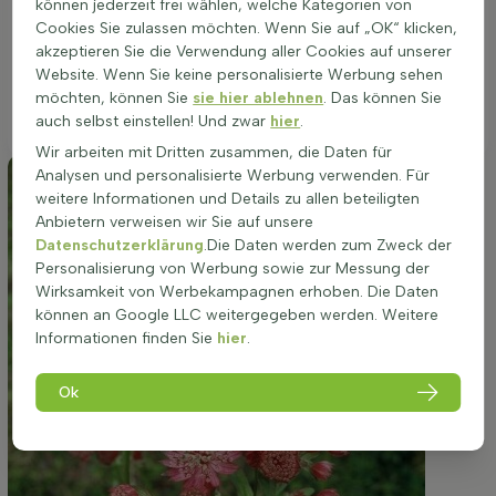
gedeiht sie am besten in einem Boden, der reich an
können jederzeit frei wählen, welche Kategorien von
Nährstoffen und gut durchlässig ist, um Staunässe zu
Cookies Sie zulassen möchten. Wenn Sie auf „OK“ klicken,
vermeiden. Eine Lage, die ihr durchschnittliches
akzeptieren Sie die Verwendung aller Cookies auf unserer
Wasserbedürfnis erfüllt, ohne dass sie längere
Website. Wenn Sie keine personalisierte Werbung sehen
Trockenperioden erleiden muss, ist zu bevorzugen, um eine
möchten, können Sie
sie hier ablehnen
. Das können Sie
optimale Entwicklung und eine üppige Blüte sicherzustellen.
auch selbst einstellen! Und zwar
hier
.
Wir arbeiten mit Dritten zusammen, die Daten für
Analysen und personalisierte Werbung verwenden. Für
weitere Informationen und Details zu allen beteiligten
Anbietern verweisen wir Sie auf unsere
Datenschutzerklärung
.Die Daten werden zum Zweck der
Personalisierung von Werbung sowie zur Messung der
Wirksamkeit von Werbekampagnen erhoben. Die Daten
können an Google LLC weitergegeben werden. Weitere
Informationen finden Sie
hier
.
Ok