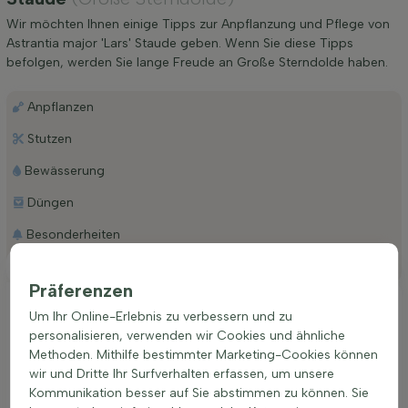
Wir möchten Ihnen einige Tipps zur Anpflanzung und Pflege von
Astrantia major 'Lars' Staude geben. Wenn Sie diese Tipps
befolgen, werden Sie lange Freude an Große Sterndolde haben.
Anpflanzen
Stutzen
Bewässerung
Düngen
Besonderheiten
Platzierung
Präferenzen
Ideale Platzierung einer Astrantia major 'Lars'
Um Ihr Online-Erlebnis zu verbessern und zu
Für Astrantia major 'Lars' ist ein Standort in voller Sonne oder
personalisieren, verwenden wir Cookies und ähnliche
im Halbschatten ideal, um ihre leuchtend roten und
Methoden. Mithilfe bestimmter Marketing-Cookies können
rosafarbenen Blüten von Juni bis September zu entwickeln.
wir und Dritte Ihr Surfverhalten erfassen, um unsere
Obwohl sie anpassungsfähig in Bezug auf den Bodentyp ist,
Kommunikation besser auf Sie abstimmen zu können. Sie