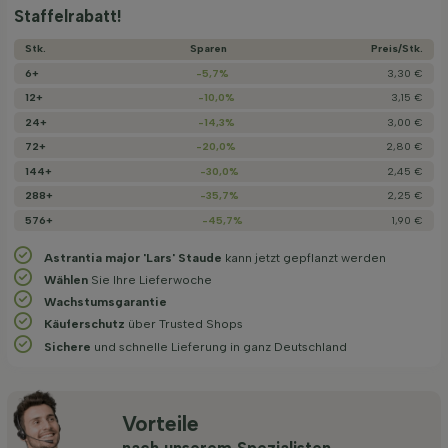
Staffelrabatt!
Stk.
Sparen
Preis/­Stk.
6+
-5,7%
3,30 €
12+
-10,0%
3,15 €
24+
-14,3%
3,00 €
72+
-20,0%
2,80 €
144+
-30,0%
2,45 €
288+
-35,7%
2,25 €
576+
-45,7%
1,90 €
Astrantia major 'Lars' Staude
kann jetzt gepflanzt werden
Wählen
Sie Ihre Lieferwoche
Wachstums­garantie
Käuferschutz
über Trusted Shops
Sichere
und schnelle Lieferung in ganz Deutschland
Vorteile
nach unserem Spezialisten