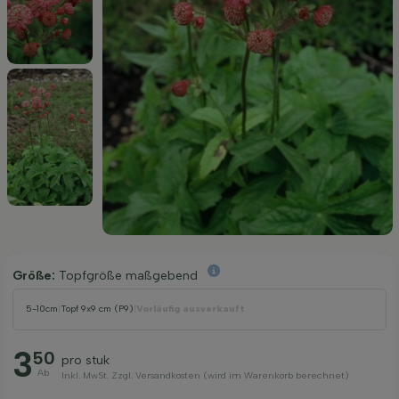
Größe:
Topfgröße maßgebend
5-10cm
|
Topf 9x9 cm (P9)
|
Vorläufig ausverkauft
3
50
pro stuk
Ab
Inkl. MwSt. Zzgl. Versandkosten (wird im Warenkorb berechnet)