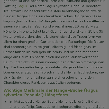
genannt, ist eine besondere Form der Rotbuche und gehört zur
Gattung
Fagus
. Der Name Fagus sylvatica 'Pendula' bedeutet
Trauerform und beschreibt die stark herabhängenden Zweige,
die der Hänge-Buche ein charakteristisches Bild geben. Diese
Fagus sylvatica 'Pendula' Hängeform entwickelt sich im Alter zu
einem sehr großen Baum und erreicht meist 20 bis 25 Meter
Höhe. Die Krone wächst breit überhängend und kann 25 bis 35
Meter breit werden, deshalb eignet sich diese Trauerform vor
allem für einen großen Garten oder eine Parkanlage. Die Blätter
sind sommergrün, mittelgroß, eiförmig und frisch grün. Im
Herbst färben sie sich gelb bis braun und bleiben manchmal
lange am Baum. Es handelt sich um einen laubabwerfenden
Baum und nicht um einen immergrünen oder halbimmergrünen
Typ. Die Hänge-Buche gilt als relativ pflegeleichter Baum ohne
Dornen oder Stacheln. Typisch sind die kleinen Bucheckern, die
als Früchte in reifen Jahren zahlreich erscheinen und den
Charakter dieses Parkbaums zusätzlich betonen.
Wichtige Merkmale der Hänge-Buche (Fagus
sylvatica 'Pendula') Hängeform
Im Mai zeigt die Hänge-Buche kleine, gelb-grüne Blüten,
eher unauffällig. Das Laub ist frischgrün, eiförmig und dicht,