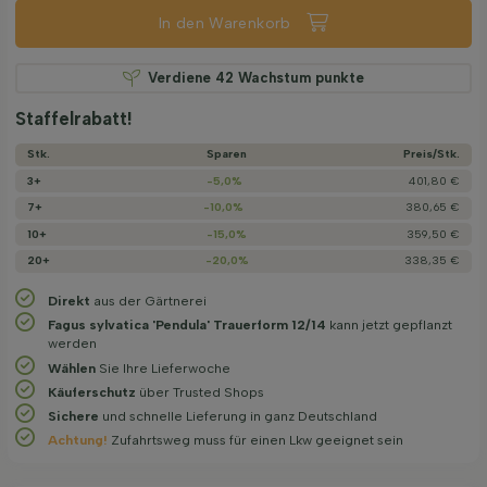
In den Warenkorb
Verdiene
42
Wachstum punkte
Staffelrabatt!
Stk.
Sparen
Preis/­Stk.
3+
-5,0%
401,80 €
7+
-10,0%
380,65 €
10+
-15,0%
359,50 €
20+
-20,0%
338,35 €
Direkt
aus der Gärtnerei
Fagus sylvatica 'Pendula' Trauerform 12/14
kann jetzt gepflanzt
werden
Wählen
Sie Ihre Lieferwoche
Käuferschutz
über Trusted Shops
Sichere
und schnelle Lieferung in ganz Deutschland
Achtung!
Zufahrtsweg muss für einen Lkw geeignet sein