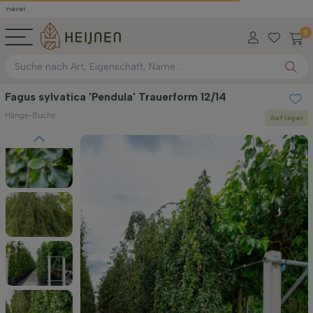
0
Fagus sylvatica 'Pendula' Trauerform 12/14
Hänge-Buche
Auf lager