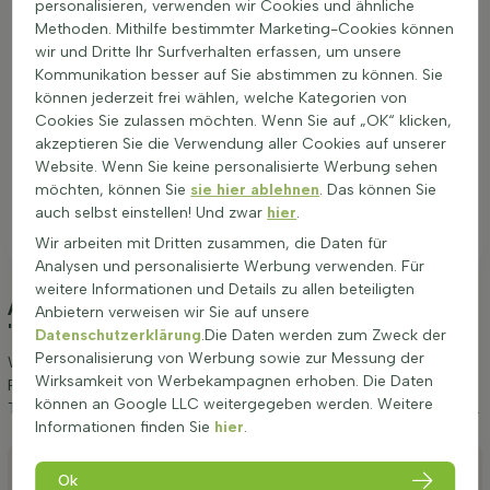
personalisieren, verwenden wir Cookies und ähnliche
Methoden. Mithilfe bestimmter Marketing-Cookies können
wir und Dritte Ihr Surfverhalten erfassen, um unsere
Kommunikation besser auf Sie abstimmen zu können. Sie
können jederzeit frei wählen, welche Kategorien von
Cookies Sie zulassen möchten. Wenn Sie auf „OK“ klicken,
akzeptieren Sie die Verwendung aller Cookies auf unserer
Website. Wenn Sie keine personalisierte Werbung sehen
möchten, können Sie
sie hier ablehnen
. Das können Sie
auch selbst einstellen! Und zwar
hier
.
Wir arbeiten mit Dritten zusammen, die Daten für
Analysen und personalisierte Werbung verwenden. Für
weitere Informationen und Details zu allen beteiligten
Anpflanzung und Pflege Fagus sylvatica
Anbietern verweisen wir Sie auf unsere
'Pendula' Trauerform 12/14
(Hänge-Buche)
Datenschutzerklärung
.Die Daten werden zum Zweck der
Personalisierung von Werbung sowie zur Messung der
Wir möchten Ihnen einige Tipps zur Anpflanzung und Pflege von
Wirksamkeit von Werbekampagnen erhoben. Die Daten
Fagus sylvatica 'Pendula' Trauerform 12/14 geben. Wenn Sie diese
können an Google LLC weitergegeben werden. Weitere
Tipps befolgen, werden Sie lange Freude an Hänge-Buche haben.
Informationen finden Sie
hier
.
Anpflanzen
Ok