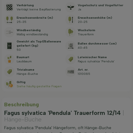
Verhärtung
Vogelschutz und Vogelfutter
Verträgt keine Bepflasterung
Ja
Erwachsenenbreite (m)
Erwachsenenhöhe (m)
25-35
20-25
Windbeständig
Wuchsform
Mäßig windbeständig
Trauerform
Gewicht als Topf/Ballenware
Ballen durchmesser (cm)
geliefert (kg)
40-45
50
Baumart
Lateinischer Name
Laubbaum
Fagus sylvatica 'Pendula'
Trivialname
Art. nr.
Hänge-Buche
1010085
Giftig
Siehe häufig gestellte Fragen
Beschreibung
Fagus sylvatica 'Pendula' Trauerform 12/14
|
Hänge-Buche
Fagus sylvatica 'Pendula' Hängeform, oft Hänge-Buche