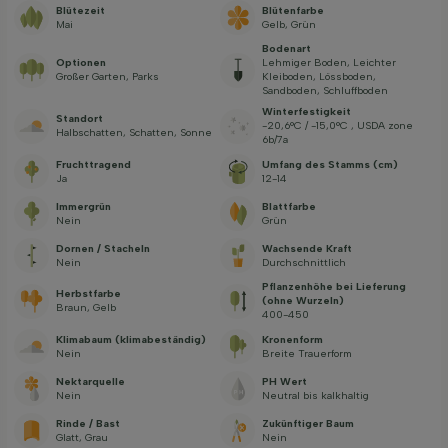
Blütezeit
Blütenfarbe
Mai
Gelb, Grün
Bodenart
Optionen
Lehmiger Boden, Leichter
Großer Garten, Parks
Kleiboden, Lössboden,
Sandboden, Schluffboden
Winterfestigkeit
Standort
-20,6°C / -15,0°C , USDA zone
Halbschatten, Schatten, Sonne
6b/7a
Fruchttragend
Umfang des Stamms (cm)
Ja
12-14
Immergrün
Blattfarbe
Nein
Grün
Dornen / Stacheln
Wachsende Kraft
Nein
Durchschnittlich
Pflanzenhöhe bei Lieferung
Herbstfarbe
(ohne Wurzeln)
Braun, Gelb
400-450
Klimabaum (klimabeständig)
Kronenform
Nein
Breite Trauerform
Nektarquelle
PH Wert
Nein
Neutral bis kalkhaltig
Rinde / Bast
Zukünftiger Baum
Glatt, Grau
Nein