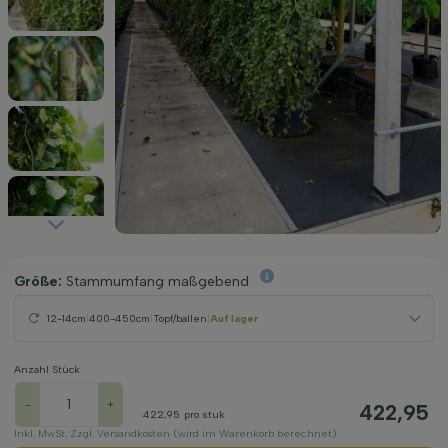
Größe:
Stammumfang maßgebend
12-14cm
|
400-450cm
|
Topf/ballen
|
Auf lager
Anzahl Stück
-
+
422,95
422,95
pro stuk
Inkl. MwSt. Zzgl. Versandkosten (wird im Warenkorb berechnet)