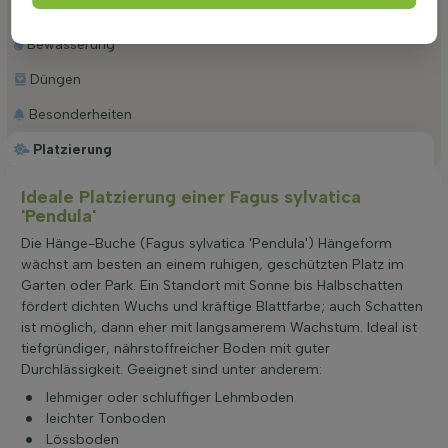
Stutzen
Bewässerung
Düngen
Besonderheiten
Platzierung
Ideale Platzierung einer Fagus sylvatica
'Pendula'
Die Hänge-Buche (Fagus sylvatica 'Pendula') Hängeform
wächst am besten an einem ruhigen, geschützten Platz im
Garten oder Park. Ein Standort mit Sonne bis Halbschatten
fördert dichten Wuchs und kräftige Blattfarbe; auch Schatten
ist möglich, dann eher mit langsamerem Wachstum. Ideal ist
tiefgründiger, nährstoffreicher Boden mit guter
Durchlässigkeit. Geeignet sind unter anderem:
lehmiger oder schluffiger Lehmboden
leichter Tonboden
Lössboden