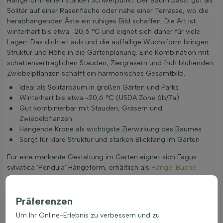
Hängeform einen starken Schwerpunkt. Der Baum passt gut als
Solitär auf einer Rasenfläche oder nahe einer Terrasse, wo die
herabhängenden Äste ein ruhiges Bild schaffen. Die Art ist
winterhart bis etwa -20,6 °C und eignet sich daher für viele
Lagen. Das dichte Laub und die auffällige Wuchsform bringen
Struktur und Höhe in die Gartenplanung. Eine Kombination mit
schattenverträglichen Stauden, Ziergräsern und früh blühenden
Zwiebelpflanzen schafft ein harmonisches Gesamtbild.
Ideal als Solitärbaum in großen Gärten und Parks
Winterhart bis etwa -20,6 °C (USDA Zone 6b/7a)
Gut kombinierbar mit Stauden, Gräsern und
Zwiebelpflanzen
Hängende Krone als wichtigste Zierwirkung des Baumes
Sorgt für klare Struktur und starken Blickfang im Garten
Für eine markante Gestaltung im Garten eignet sich Fagus
sylvatica 'Pendula' Hängeform, erhältlich als
Hänge-Buche
(Fagus sylvatica 'Pendula')
.
Präferenzen
Um Ihr Online-Erlebnis zu verbessern und zu