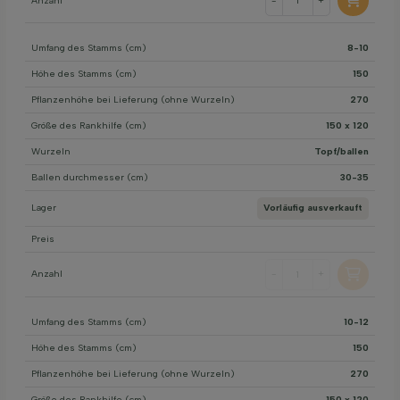
Anzahl
-
+
Umfang des Stamms (cm)
8-10
Höhe des Stamms (cm)
150
Pflanzenhöhe bei Lieferung (ohne Wurzeln)
270
Größe des Rankhilfe (cm)
150 x 120
Wurzeln
Topf/ballen
Ballen durchmesser (cm)
30-35
Lager
Vorläufig ausverkauft
Preis
Anzahl
-
+
Umfang des Stamms (cm)
10-12
Höhe des Stamms (cm)
150
Pflanzenhöhe bei Lieferung (ohne Wurzeln)
270
Größe des Rankhilfe (cm)
150 x 120