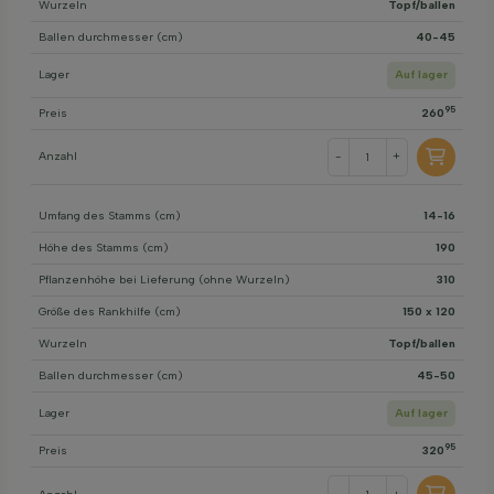
Wurzeln
Topf/ballen
Ballen durchmesser (cm)
40-45
Lager
Auf lager
95
Preis
260
Anzahl
-
+
Umfang des Stamms (cm)
14-16
Höhe des Stamms (cm)
190
Pflanzenhöhe bei Lieferung (ohne Wurzeln)
310
Größe des Rankhilfe (cm)
150 x 120
Wurzeln
Topf/ballen
Ballen durchmesser (cm)
45-50
Lager
Auf lager
95
Preis
320