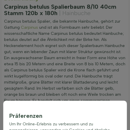
Carpinus betulus Spalierbaum 8/10 40cm
Stamm 120b x 180h
| Hainbuche
Carpinus betulus Spalier, die bekannte Hainbuche, gehört zur
Gattung
Carpinus
und ist als Formbaum sehr beliebt. Der
wissenschaftliche Name Carpinus betulus bedeutet Hainbuche;
betulus deutet auf die Ähnlichkeit mit der Birke hin. Als
Heckenelement hoch eignet sich dieser Spalierbaum Hainbuche
gut, wenn ein lebender Zaun mit klarer Struktur gewünscht ist.
Ein ausgewachsener Baum erreicht in freier Form eine Höhe von
etwa 15 bis 20 Metern und eine Breite von 8 bis 10 Metern, doch
als Carpinus betulus Spalier wird die Krone flach geführt und
wirkt kugelförmig bis oval oder rund. Die Hainbuche trägt
mittelgroße, grüne Blätter mit klarer Blattaderung und leicht
gesägtem Rand. Im Herbst verfärben sich die Blätter gelb,
orange bis braun und bleiben oft noch eine Weile trocken am
Baum hängen. Es handelt sich um einen sommergrünen
Laubbaum, also nicht immergrün. Der Baum bildet keine
Dornen oder Stacheln und gilt als pflegeleicht und robust. So
Präferenzen
entsteht ein lebender Zaun mit natürlicher Optik, der Struktur
Um Ihr Online-Erlebnis zu verbessern und zu
und Ruhe in den Garten bringt.