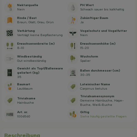
Nektarquelle
PH Wert
Nein
Schwach sauer bis kalkhaltig
Rinde / Bast
Zukünftiger Baum
Braun, Glatt, Grau, Grün
Ja
Verhärtung
Vogelschutz und Vogelfutter
Verträgt keine Bepflasterung
Nein
Erwachsenenbreite (m)
Erwachsenenhöhe (m)
8-10
15-20
Windbeständig
Wuchsform
Gut windbeständig
Spalier
Gewicht als Topf/Ballenware
Ballen durchmesser (cm)
geliefert (kg)
30-35
35
Baumart
Lateinischer Name
Laubbaum
Carpinus betulus
Trivialnamensynonym
Trivialname
Gemeine Hainbuche, Hage-
Hainbuche
Buche, Weiß-Buche
Art. nr.
Giftig
1006560
Siehe häufig gestellte Fragen
Beschreibung