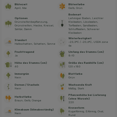
Blütezeit
Blütenfarbe
April, Mai
Gelb, Grün
Bodenart
Optionen
Lehmiger Boden, Leichter
Grünsteifenbepflanzung,
Kleiboden, Lössboden,
Grünstreifen, Hecke, Kreisel,
Torfboden, Sandboden,
Solitär, Damm
Schluffboden, Schwerer
Kleiboden
Winterfestigkeit
Standort
-23,3°C / -20,6°C, USDA zone
Halbschatten, Schatten, Sonne
6a
Fruchttragend
Umfang des Stamms (cm)
Ja
8-10
Höhe des Stamms (cm)
Größe des Rankhilfe (cm)
40
120 x 180
Immergrün
Blattfarbe
Nein
Grün
Dornen / Stacheln
Wachsende Kraft
Nein
Mäßig, Stark
Pflanzenhöhe bei Lieferung
Herbstfarbe
(ohne Wurzeln)
Braun, Gelb, Orange
220
Kronenform
Klimabaum (klimabeständig)
Kugelförmig, Eiförmig, Oval,
Nein
Rund