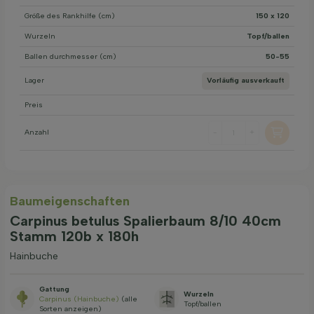
Größe des Rankhilfe (cm)
150 x 120
Wurzeln
Topf/ballen
Ballen durchmesser (cm)
50-55
Lager
Vorläufig ausverkauft
Preis
Anzahl
-
+
Baum­eigen­schaften
Carpinus betulus Spalierbaum 8/10 40cm
Stamm 120b x 180h
Hainbuche
Gattung
Wurzeln
Carpinus (Hainbuche)
(alle
Topf/ballen
Sorten anzeigen)