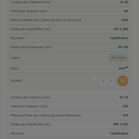
Umfang des Stamms (cm)
8-10
Höhe des Stamms (cm)
40
Pflanzenhöhe bei Lieferung (ohne Wurzeln)
220
Größe des Rankhilfe (cm)
120 x 180
Wurzeln
Topf/ballen
Ballen durchmesser (cm)
30-35
Lager
Auf lager
95
Preis
209
Anzahl
-
+
Umfang des Stamms (cm)
10-12
Höhe des Stamms (cm)
190
Pflanzenhöhe bei Lieferung (ohne Wurzeln)
310
Größe des Rankhilfe (cm)
150 x 120
Wurzeln
Topf/ballen