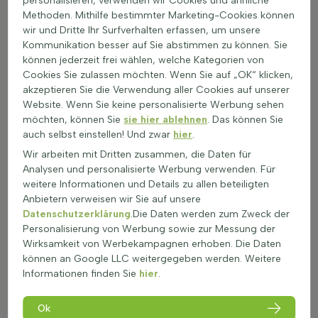
personalisieren, verwenden wir Cookies und ähnliche
Wichtige Merkmale der Hainbuche (Carpinus
Methoden. Mithilfe bestimmter Marketing-Cookies können
betulus) Spalier
wir und Dritte Ihr Surfverhalten erfassen, um unsere
Im April und Mai zeigt die Hainbuche unauffällige gelb-
Kommunikation besser auf Sie abstimmen zu können. Sie
grüne Blüten; das frische grüne Laub ist eiförmig, gerippt
können jederzeit frei wählen, welche Kategorien von
und bildet dichte Flächen, die Vögeln guten Sichtschutz
Cookies Sie zulassen möchten. Wenn Sie auf „OK“ klicken,
bieten.
akzeptieren Sie die Verwendung aller Cookies auf unserer
Die Krone von Carpinus betulus Spalier wirkt kugelförmig
Website. Wenn Sie keine personalisierte Werbung sehen
bis oval; Früchte erscheinen als kleine Nüsschen, die gern
möchten, können Sie
sie hier ablehnen
. Das können Sie
von Vögeln gefressen werden.
auch selbst einstellen! Und zwar
hier
.
Die Carpinus betulus wird häufig als
Spalierbaum
Wir arbeiten mit Dritten zusammen, die Daten für
verwendet, um Sichtschutz und Struktur zu schaffen.
Analysen und personalisierte Werbung verwenden. Für
Als Carpinus betulus Spalier passt der Baum an sonnige bis
weitere Informationen und Details zu allen beteiligten
schattige Standorte, ist gut windfest, jedoch nicht geeignet
Anbietern verweisen wir Sie auf unsere
für versiegelte Flächen im Garten.
Datenschutzerklärung
.Die Daten werden zum Zweck der
Der Baum wächst in vielen Böden von sandig bis tonig, bei
Personalisierung von Werbung sowie zur Messung der
leicht saurem bis kalkreichem pH-Wert; lockerer Boden
Wirksamkeit von Werbekampagnen erhoben. Die Daten
fördert die meist mittelstarke bis starke Wuchskraft.
können an Google LLC weitergegeben werden. Weitere
Die Rinde ist grau bis grünbraun und glatt, die Triebe sind
Informationen finden Sie
hier
.
fein verzweigt und bilden eine flache Spalierstruktur;
bekannte Teile sind nicht giftig.
Ok