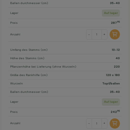
Ballen durchmesser (cm)
35-40
Lager
Auf lager
95
Preis
287
Anzahl
-
+
Umfang des Stamms (cm)
10-12
Höhe des Stamms (cm)
40
Pflanzenhöhe bei Lieferung (ohne Wurzeln)
220
Größe des Rankhilfe (cm)
120 x 180
Wurzeln
Topf/ballen
Ballen durchmesser (cm)
35-40
Lager
Auf lager
95
Preis
242
Anzahl
-
+