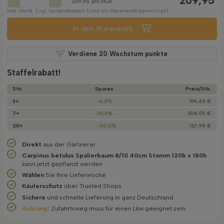
209,95
209,95
pro stuk
Inkl. MwSt. Zzgl. Versandkosten (wird im Warenkorb berechnet)
In den Warenkorb
Verdiene
20
Wachstum punkte
Staffelrabatt!
Stk.
Sparen
Preis/­Stk.
3+
-5,0%
199,45 €
7+
-10,0%
188,95 €
20+
-20,0%
167,95 €
Direkt
aus der Gärtnerei
Carpinus betulus Spalierbaum 8/10 40cm Stamm 120b x 180h
kann jetzt gepflanzt werden
Wählen
Sie Ihre Lieferwoche
Käuferschutz
über Trusted Shops
Sichere
und schnelle Lieferung in ganz Deutschland
Achtung!
Zufahrtsweg muss für einen Lkw geeignet sein