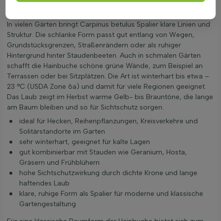
Anwendung von Carpinus betulus Spalier im
Garten
In vielen Gärten bringt Carpinus betulus Spalier klare Linien und
Struktur. Die schlanke Form passt gut entlang von Wegen,
Grundstücksgrenzen, Straßenrändern oder als ruhiger
Hintergrund hinter Staudenbeeten. Auch in schmalen Gärten
schafft die Hainbuche schöne grüne Wände, zum Beispiel an
Terrassen oder bei Sitzplätzen. Die Art ist winterhart bis etwa –
23 °C (USDA Zone 6a) und damit für viele Regionen geeignet.
Das Laub zeigt im Herbst warme Gelb- bis Brauntöne, die lange
am Baum bleiben und so für Sichtschutz sorgen.
ideal für Hecken, Reihenpflanzungen, Kreisverkehre und
Solitärstandorte im Garten
sehr winterhart, geeignet für kalte Lagen
gut kombinierbar mit Stauden wie Geranium, Hosta,
Gräsern und Frühblühern
hohe Sichtschutzwirkung durch dichte Krone und lange
haftendes Laub
klare, ruhige Form als Spalier für moderne und klassische
Gartengestaltung