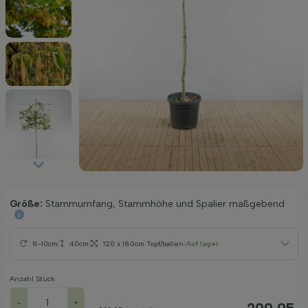
Größe:
Stammumfang, Stammhöhe und Spalier maßgebend
8-10cm
|
40cm
|
120 x 180cm
|
Topf/ballen
|
Auf lager
Anzahl Stück
-
+