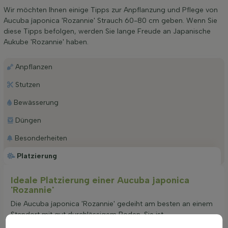
Wir möchten Ihnen einige Tipps zur Anpflanzung und Pflege von
Aucuba japonica 'Rozannie' Strauch 60-80 cm geben. Wenn Sie
diese Tipps befolgen, werden Sie lange Freude an Japanische
Aukube 'Rozannie' haben.
Anpflanzen
Stutzen
Bewässerung
Düngen
Besonderheiten
Platzierung
Ideale Platzierung einer Aucuba japonica
'Rozannie'
Die Aucuba japonica 'Rozannie' gedeiht am besten an einem
Standort mit gut durchlässigem Boden. Sie ist
anpassungsfähig und wächst auf allen Bodenarten, solange