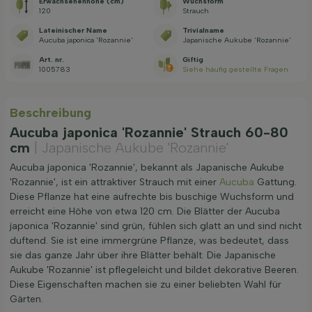
Erwachsenenhöhe (cm)
Wuchsform
120
Strauch
Lateinischer Name
Trivialname
Aucuba japonica 'Rozannie'
Japanische Aukube 'Rozannie'
Art. nr.
Giftig
1005783
Siehe häufig gestellte Fragen
Beschreibung
Aucuba japonica 'Rozannie' Strauch 60-80
cm
| Japanische Aukube 'Rozannie'
Aucuba japonica 'Rozannie', bekannt als Japanische Aukube
'Rozannie', ist ein attraktiver Strauch mit einer
Aucuba
Gattung.
Diese Pflanze hat eine aufrechte bis buschige Wuchsform und
erreicht eine Höhe von etwa 120 cm. Die Blätter der Aucuba
japonica 'Rozannie' sind grün, fühlen sich glatt an und sind nicht
duftend. Sie ist eine immergrüne Pflanze, was bedeutet, dass
sie das ganze Jahr über ihre Blätter behält. Die Japanische
Aukube 'Rozannie' ist pflegeleicht und bildet dekorative Beeren.
Diese Eigenschaften machen sie zu einer beliebten Wahl für
Gärten.