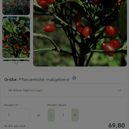
Größe:
Pflanzenhöhe maßgebend
60-80cm
|
Topf
|
Auf lager
Anzahl m²
Anzahl Stück
=
-
+
69,80
69,80
pro stuk