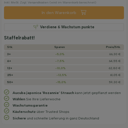
Inkl. MwSt. Zzgl. Versandkosten (wird im Warenkorb berechnet)
In den Warenkorb
Verdiene
6
Wachstum punkte
Staffelrabatt!
Stk.
Sparen
Preis/­Stk.
3+
-5,0%
66,30 €
6+
-7,5%
64,55 €
12+
-10,0%
62,80 €
25+
-12,5%
61,05 €
50+
-15,0%
59,30 €
Aucuba japonica 'Rozannie' Strauch
kann jetzt gepflanzt werden
Wählen
Sie Ihre Lieferwoche
Wachstums­garantie
Käuferschutz
über Trusted Shops
Sichere
und schnelle Lieferung in ganz Deutschland