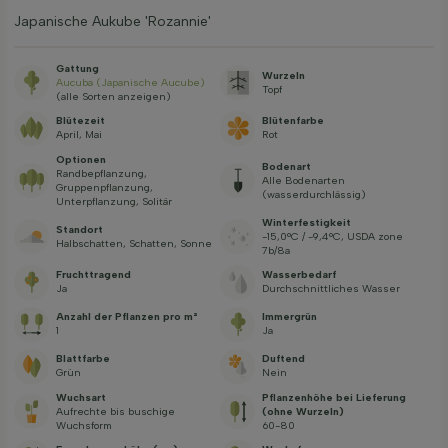
Japanische Aukube 'Rozannie'
Gattung
Wurzeln
Aucuba (Japanische Aucube)
Topf
(alle Sorten anzeigen)
Blütezeit
Blütenfarbe
April, Mai
Rot
Optionen
Bodenart
Randbepflanzung,
Alle Bodenarten
Gruppenpflanzung,
(wasserdurchlässig)
Unterpflanzung, Solitär
Winterfestigkeit
Standort
-15,0°C / -9,4°C, USDA zone
Halbschatten, Schatten, Sonne
7b/8a
Fruchttragend
Wasserbedarf
Ja
Durchschnittliches Wasser
Anzahl der Pflanzen pro m²
Immergrün
1
Ja
Blattfarbe
Duftend
Grün
Nein
Wuchsart
Pflanzenhöhe bei Lieferung
Aufrechte bis buschige
(ohne Wurzeln)
Wuchsform
60-80