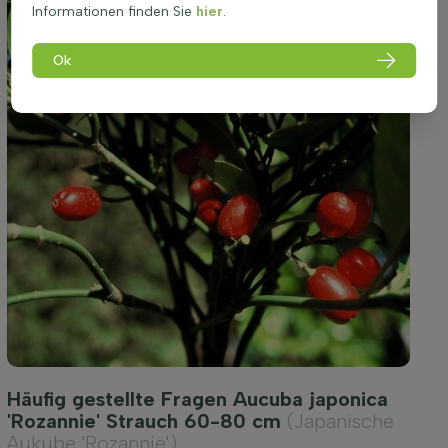
Informationen finden Sie
hier
.
Ok
Häufig gestellte Fragen Aucuba japonica
'Rozannie' Strauch 60-80 cm
(Japanische
Aukube 'Rozannie')