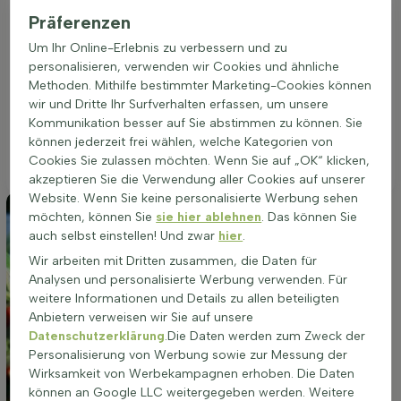
der Boden nicht zu nass ist. Ein geschützter Platz in der
Präferenzen
Sonne, im Halbschatten oder im Schatten ist ideal. Die
Um Ihr Online-Erlebnis zu verbessern und zu
richtige Standortwahl fördert eine gesunde Pflanze mit
personalisieren, verwenden wir Cookies und ähnliche
kräftigem Wachstum und reicher Blüte. Diese immergrüne
Methoden. Mithilfe bestimmter Marketing-Cookies können
Pflanze eignet sich hervorragend für die Bepflanzung in
wir und Dritte Ihr Surfverhalten erfassen, um unsere
Beeten, als Gruppenpflanzung oder als Solitär. Die Wahl des
Kommunikation besser auf Sie abstimmen zu können. Sie
richtigen Standorts ist entscheidend für die optimale
können jederzeit frei wählen, welche Kategorien von
Entwicklung und das Wohlbefinden der Aucuba japonica
Cookies Sie zulassen möchten. Wenn Sie auf „OK“ klicken,
'Rozannie'.
akzeptieren Sie die Verwendung aller Cookies auf unserer
Website. Wenn Sie keine personalisierte Werbung sehen
möchten, können Sie
sie hier ablehnen
. Das können Sie
auch selbst einstellen! Und zwar
hier
.
Wir arbeiten mit Dritten zusammen, die Daten für
Analysen und personalisierte Werbung verwenden. Für
weitere Informationen und Details zu allen beteiligten
Anbietern verweisen wir Sie auf unsere
Datenschutzerklärung
.Die Daten werden zum Zweck der
Personalisierung von Werbung sowie zur Messung der
Wirksamkeit von Werbekampagnen erhoben. Die Daten
können an Google LLC weitergegeben werden. Weitere