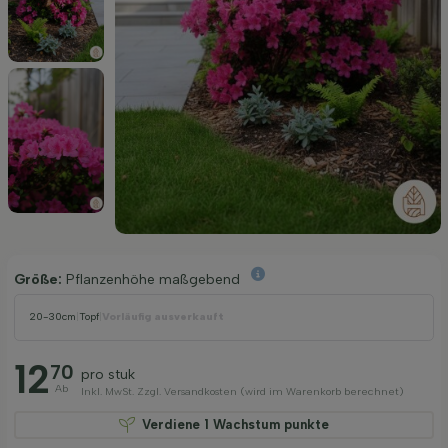
Größe:
Pflanzenhöhe maßgebend
20-30cm
|
Topf
|
Vorläufig ausverkauft
12
70
pro stuk
Ab
Inkl. MwSt. Zzgl. Versandkosten (wird im Warenkorb berechnet)
Verdiene
1
Wachstum punkte