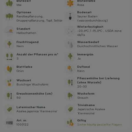
Blütezeit
Blütenfarbe
Mai
Rosa
Optionen
Bodenart
Randbepflanzung,
Saurer Boden
Gruppenpflanzung, Topf, Solitär
(wasserdurchlässig)
Winterfestigkeit
Standort
-20,6°C / -15,0°C , USDA zone
Halbschatten
6b/7a
Fruchttragend
Wasserbedarf
Nein
Durchschnittliches Wasser
Anzahl der Pflanzen pro m²
Immergrün
3
Ja
Blattfarbe
Duftend
Grün
Nein
Pflanzenhöhe bei Lieferung
Wuchsart
(ohne Wurzeln)
Buschige Wuchsform
20-30
Erwachsenenhöhe (cm)
Wuchsform
50
Strauch
Trivialname
Lateinischer Name
Japanische Azalee
Azalea japonica 'Kermesina'
'Kermesina'
Art. nr.
Giftig
1000122
Siehe häufig gestellte Fragen