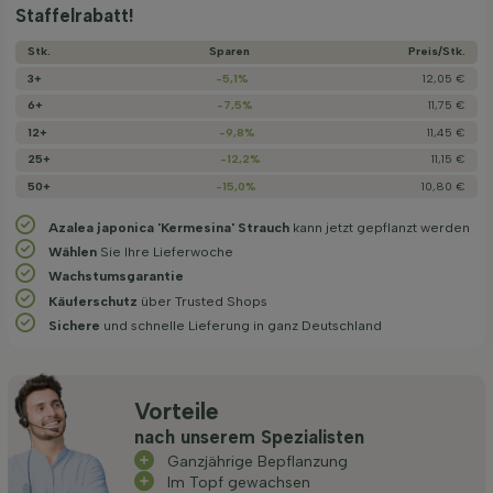
Staffelrabatt!
Stk.
Sparen
Preis/­Stk.
3+
-5,1%
12,05 €
6+
-7,5%
11,75 €
12+
-9,8%
11,45 €
25+
-12,2%
11,15 €
50+
-15,0%
10,80 €
Azalea japonica 'Kermesina' Strauch
kann jetzt gepflanzt werden
Wählen
Sie Ihre Lieferwoche
Wachstums­garantie
Käuferschutz
über Trusted Shops
Sichere
und schnelle Lieferung in ganz Deutschland
Vorteile
nach unserem Spezialisten
Ganzjährige Bepflanzung
Im Topf gewachsen