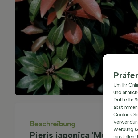
Präfe
Um Ihr Onl
und ähnlic
Dritte Ihr 
abstimmen 
Cookies Si
Verwendung
Beschreibung
Werbung s
Pieris japonica 'Mountain
einstellen