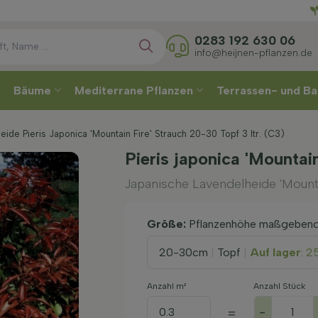
Wählen
0283 192 630 06
info@heijnen-pflanzen.de
Bäume
Mediterrane Pflanzen
Terrassen- und Ba
ide Pieris Japonica 'Mountain Fire' Strauch 20-30 Topf 3 ltr. (C3)
Pieris japonica 'Mountai
Japanische Lavendelheide 'Mounta
Größe:
Pflanzenhöhe maßgeben
20-30cm
|
Topf
|
Auf lager
: 2
Anzahl m²
Anzahl Stück
-
=