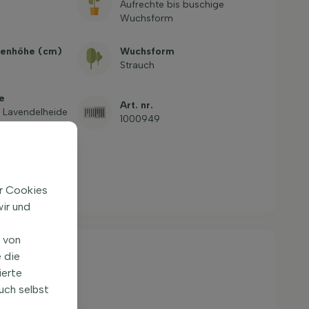
Aufrechte bis buschige
Wuchsform
enhöhe (cm)
Wuchsform
Strauch
e
Art. nr.
 Lavendelheide
1000949
ire'
ir Cookies
ir und
n von
 die
ierte
uch selbst