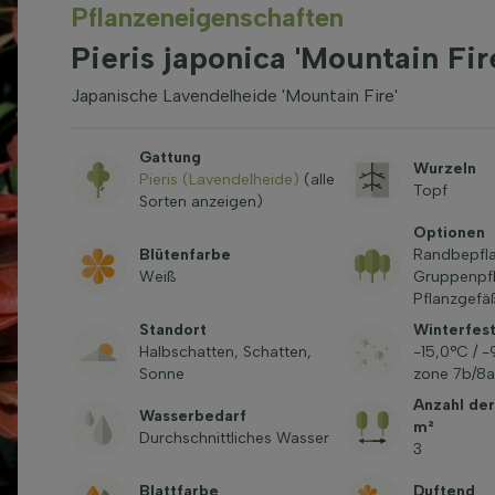
Pflanzeneigenschaften
Pieris japonica 'Mountain Fi
Japanische Lavendelheide 'Mountain Fire'
Gattung
Wurzeln
Pieris (Lavendelheide)
(alle
Topf
Sorten anzeigen)
Optionen
Blütenfarbe
Randbepfl
Weiß
Gruppenpf
Pflanzgefäß
Standort
Winterfest
Halbschatten, Schatten,
-15,0°C / 
Sonne
zone 7b/8a
Anzahl der
Wasserbedarf
m²
Durchschnittliches Wasser
3
Blattfarbe
Duftend