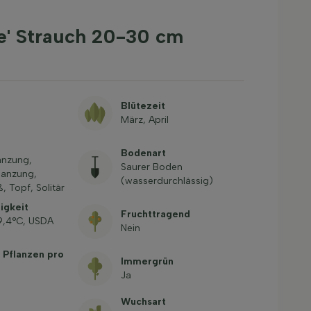
re' Strauch 20-30 cm
Blütezeit
März, April
Bodenart
anzung,
Saurer Boden
lanzung,
(wasserdurchlässig)
, Topf, Solitär
igkeit
Fruchttragend
-9,4°C, USDA
Nein
 Pflanzen pro
Immergrün
Ja
Wuchsart