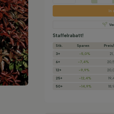
In
Ve
Staffelrabatt!
Stk.
Sparen
Preis/
3+
-5,0%
21
6+
-7,4%
20,
12+
-9,9%
20,
25+
-12,4%
19,
50+
-14,9%
18,