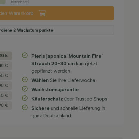
berechnet)
 den Warenkorb
rdiene
2
Wachstum punkte
­Stk.
Pieris japonica 'Mountain Fire'
Strauch 20-30 cm
kann jetzt
,10 €
gepflanzt werden
55 €
Wählen
Sie Ihre Lieferwoche
00 €
Wachstums­garantie
45 €
Käuferschutz
über Trusted Shops
90 €
Sichere
und schnelle Lieferung in
ganz Deutschland