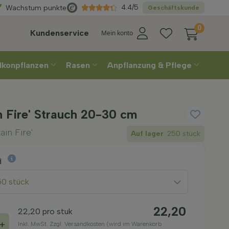
Direkt
aus der Gärtnerei
4.4/5
Wachstum punkte
Geschäftskunde
0
Kundenservice
Mein konto
lkonpflanzen
Rasen
Anpflanzung & Pflege
n Fire' Strauch 20-30 cm
in Fire'
Auf lager
: 250 stück
d
50 stück
22,20
22,20
pro stuk
+
Inkl. MwSt. Zzgl. Versandkosten (wird im Warenkorb