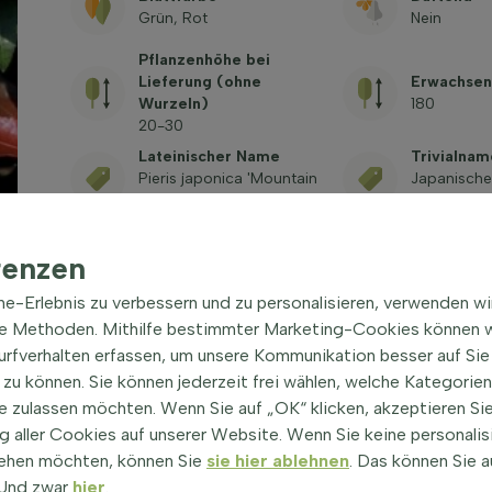
Grün, Rot
Nein
Pflanzenhöhe bei
Lieferung (ohne
Erwachsen
Wurzeln)
180
20-30
Lateinischer Name
Trivialnam
Pieris japonica 'Mountain
Japanische
Fire'
'Mountain F
Giftig
Siehe häufig gestellte
renzen
Fragen
ine-Erlebnis zu verbessern und zu personalisieren, verwenden w
he Methoden. Mithilfe bestimmter Marketing-Cookies können w
Surfverhalten erfassen, um unsere Kommunikation besser auf Sie
zu können. Sie können jederzeit frei wählen, welche Kategorie
e zulassen möchten. Wenn Sie auf „OK“ klicken, akzeptieren Sie
 aller Cookies auf unserer Website. Wenn Sie keine personalis
ehen möchten, können Sie
sie hier ablehnen
. Das können Sie a
 Fire' Strauch 20-30 cm
|
! Und zwar
hier
.