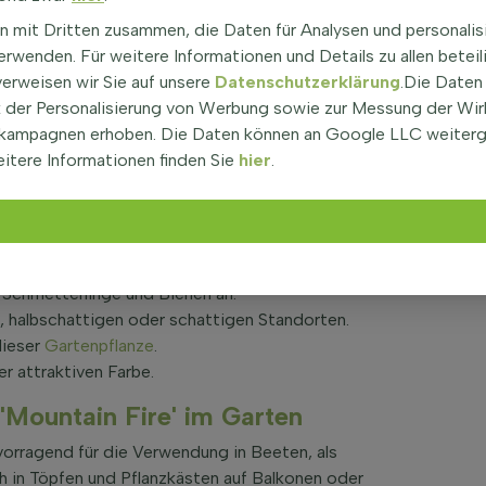
Mountain Fire'
n mit Dritten zusammen, die Daten für Analysen und personalis
rwenden. Für weitere Informationen und Details zu allen beteil
panische Lavendelheide 'Little Health', ist ein
verweisen wir Sie auf unsere
Datenschutzerklärung
.Die Daten
chigen Wuchsform. Diese Pflanze erreicht eine Höhe
der Personalisierung von Werbung sowie zur Messung der Wi
, dass sie das ganze Jahr über ihre Blätter behält.
kampagnen erhoben. Die Daten können an Google LLC weiter
nd grün und rot, nicht duftend und haben eine glatte
itere Informationen finden Sie
hier
.
alth' ist pflegeleicht und bildet keine Früchte oder
Pieris japonica 'Mountain Fire'
ärz und April mit weißen Blüten.
n Schmetterlinge und Bienen an.
, halbschattigen oder schattigen Standorten.
dieser
Gartenpflanze
.
r attraktiven Farbe.
'Mountain Fire' im Garten
rvorragend für die Verwendung in Beeten, als
ch in Töpfen und Pflanzkästen auf Balkonen oder