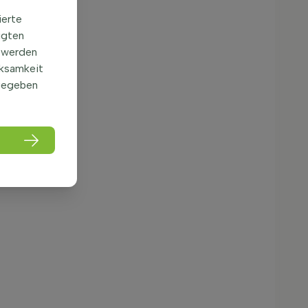
ierte
igten
 werden
rksamkeit
gegeben