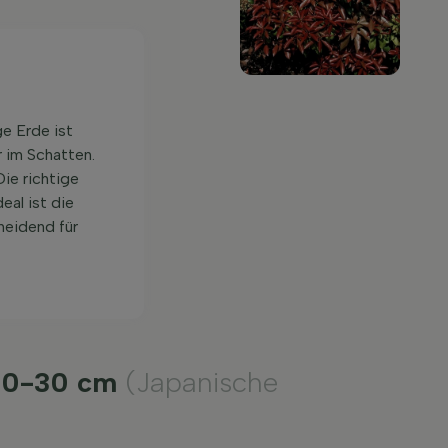
ge Erde ist
 im Schatten.
ie richtige
eal ist die
heidend für
h 20-30 cm
(Japanische