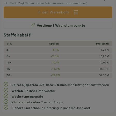
Inkl. MwSt. Zzgl. Versandkosten (wird im Warenkorb berechnet)
In den Warenkorb
Verdiene
1
Wachstum punkte
Staffelrabatt!
Stk.
Sparen
Preis/­Stk.
3+
-5,1%
11,25 €
6+
-7,6%
10,95 €
12+
-10,1%
10,65 €
25+
-12,7%
10,35 €
50+
-15,2%
10,05 €
Spiraea japonica 'Albiflora' Strauch
kann jetzt gepflanzt werden
Wählen
Sie Ihre Lieferwoche
Wachstums­garantie
Käuferschutz
über Trusted Shops
Sichere
und schnelle Lieferung in ganz Deutschland