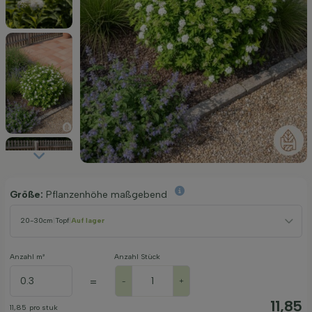
Größe:
Pflanzenhöhe maßgebend
20-30cm
|
Topf
|
Auf lager
Anzahl m²
Anzahl Stück
=
-
+
11,85
11,85
pro stuk