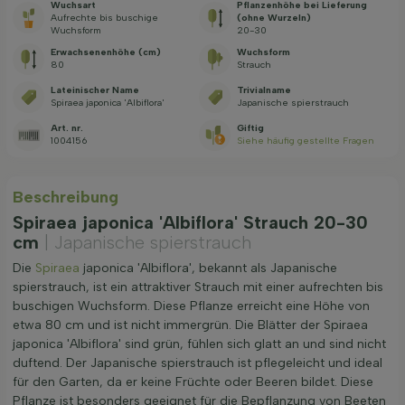
Wuchsart
Pflanzenhöhe bei Lieferung
Aufrechte bis buschige
(ohne Wurzeln)
Wuchsform
20-30
Erwachsenenhöhe (cm)
Wuchsform
80
Strauch
Lateinischer Name
Trivialname
Spiraea japonica 'Albiflora'
Japanische spierstrauch
Art. nr.
Giftig
1004156
Siehe häufig gestellte Fragen
Beschreibung
Spiraea japonica 'Albiflora' Strauch 20-30
cm
| Japanische spierstrauch
Die
Spiraea
japonica 'Albiflora', bekannt als Japanische
spierstrauch, ist ein attraktiver Strauch mit einer aufrechten bis
buschigen Wuchsform. Diese Pflanze erreicht eine Höhe von
etwa 80 cm und ist nicht immergrün. Die Blätter der Spiraea
japonica 'Albiflora' sind grün, fühlen sich glatt an und sind nicht
duftend. Der Japanische spierstrauch ist pflegeleicht und ideal
für den Garten, da er keine Früchte oder Beeren bildet. Diese
Pflanze ist besonders geeignet für die Bepflanzung von Beeten