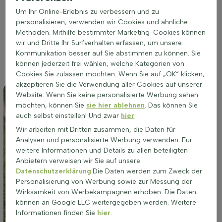
auf fast allen Bodenarten, solange die Drainage gut ist. Ein
Um Ihr Online-Erlebnis zu verbessern und zu
optimaler Standort fördert eine reichhaltige Blüte im Sommer
personalisieren, verwenden wir Cookies und ähnliche
mit weißen Blüten und zieht Bestäuber an. Die richtige
Methoden. Mithilfe bestimmter Marketing-Cookies können
Platzierung sorgt für eine kompakte Wuchsform und eine
wir und Dritte Ihr Surfverhalten erfassen, um unsere
gesunde, widerstandsfähige Pflanze. Spiraea japonica
Kommunikation besser auf Sie abstimmen zu können. Sie
'Albiflora' eignet sich hervorragend für die Bepflanzung in
können jederzeit frei wählen, welche Kategorien von
Beeten, als Solitär oder in Gruppen.
Cookies Sie zulassen möchten. Wenn Sie auf „OK“ klicken,
akzeptieren Sie die Verwendung aller Cookies auf unserer
Website. Wenn Sie keine personalisierte Werbung sehen
möchten, können Sie
sie hier ablehnen
. Das können Sie
auch selbst einstellen! Und zwar
hier
.
Wir arbeiten mit Dritten zusammen, die Daten für
Analysen und personalisierte Werbung verwenden. Für
weitere Informationen und Details zu allen beteiligten
Anbietern verweisen wir Sie auf unsere
Datenschutzerklärung
.Die Daten werden zum Zweck der
Personalisierung von Werbung sowie zur Messung der
Wirksamkeit von Werbekampagnen erhoben. Die Daten
können an Google LLC weitergegeben werden. Weitere
Informationen finden Sie
hier
.