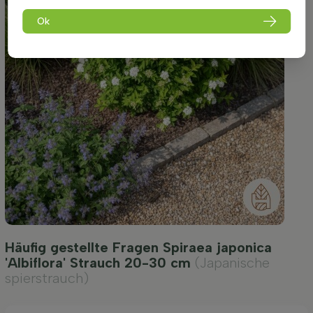
Ok
Häufig gestellte Fragen Spiraea japonica
'Albiflora' Strauch 20-30 cm
(Japanische
spierstrauch)