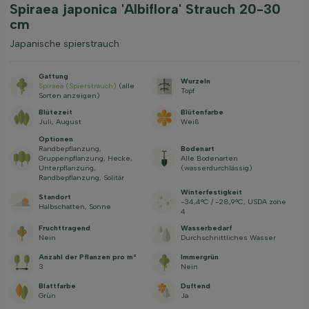
Spiraea japonica 'Albiflora' Strauch 20-30
cm
Japanische spierstrauch
Gattung
Wurzeln
Spiraea (Spierstrauch)
(alle
Topf
Sorten anzeigen)
Blütezeit
Blütenfarbe
Juli, August
Weiß
Optionen
Randbepflanzung,
Bodenart
Gruppenpflanzung, Hecke,
Alle Bodenarten
Unterpflanzung,
(wasserdurchlässig)
Randbepflanzung, Solitär
Winterfestigkeit
Standort
-34,4°C / -28,9°C, USDA zone
Halbschatten, Sonne
4
Fruchttragend
Wasserbedarf
Nein
Durchschnittliches Wasser
Anzahl der Pflanzen pro m²
Immergrün
3
Nein
Blattfarbe
Duftend
Grün
Ja