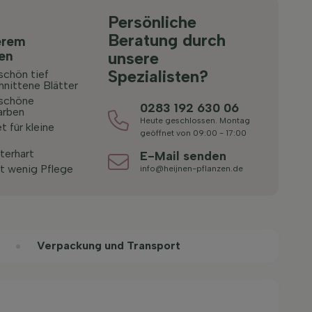
Persönliche
Beratung durch
erem
ten
unsere
Spezialisten?
chön tief
hnittene Blätter
schöne
0283 192 630 06
arben
Heute geschlossen. Montag
 für kleine
geöffnet von 09:00 - 17:00
terhart
E-Mail senden
t wenig Pflege
info@heijnen-pflanzen.de
Verpackung und Transport