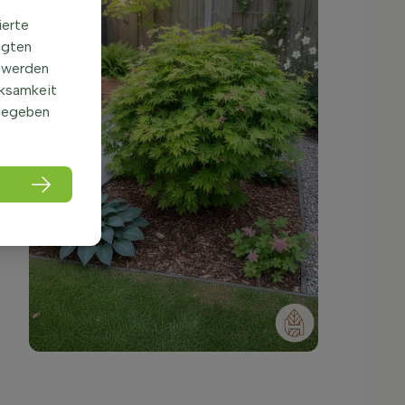
ierte
igten
 werden
rksamkeit
gegeben