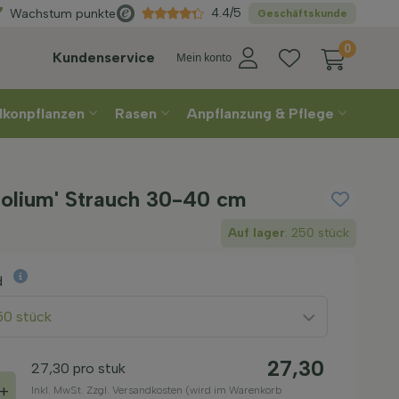
Direkt
aus der Gärtnerei
4.4/5
Wachstum punkte
Geschäftskunde
0
Kundenservice
Mein konto
lkonpflanzen
Rasen
Anpflanzung & Pflege
folium' Strauch 30-40 cm
Auf lager
: 250 stück
d
50 stück
27,30
27,30
pro stuk
+
Inkl. MwSt. Zzgl. Versandkosten (wird im Warenkorb