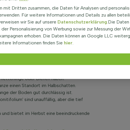
n mit Dritten zusammen, die Daten für Analysen und personalis
apanischer Ahorn, ist ein beeindruckender Strauch mit
rwenden. Für weitere Informationen und Details zu allen beteil
ht eine Höhe von bis zu 4 Metern und ist etwa 3
verweisen wir Sie auf unsere
Datenschutzerklärung
.Die Daten
itifolium' sind tief eingeschnitten und grün, was
der Personalisierung von Werbung sowie zur Messung der Wi
len sich glatt an und sind nicht duftend. Der
kampagnen erhoben. Die Daten können an Google LLC weiter
o im Winter seine Blätter. Diese Pflanze ist
itere Informationen finden Sie
hier
.
hte. Der Japanische Ahorn ist ideal für kleine Gärten
Acer japonicum 'Aconitifolium'
ril mit roten Blüten, die jedoch nicht duftend sind
metterlinge oder Bienen haben.
nze einen Standort im Halbschatten.
ange der Boden gut durchlässig ist.
tifolium' sind unauffällig, aber die tief
en und bietet im Herbst eine beeindruckende