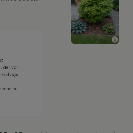
gt
, der vor
 kräftige
denarten