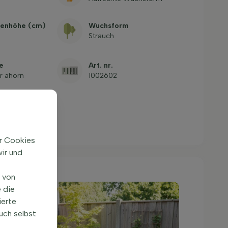
enhöhe (cm)
Wuchsform
Strauch
e
Art. nr.
r ahorn
1002602
ir Cookies
ir und
n von
 die
ierte
uch selbst