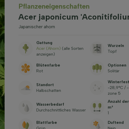
Pflanzeneigenschaften
Acer japonicum 'Aconitifoli
Japanischer ahorn
Gattung
Wurzeln
Acer (Ahorn)
(alle Sorten
Topf
anzeigen)
Blütenfarbe
Optionen
Rot
Solitär
Winterfest
Standort
-28,9°C / 
Halbschatten
zone 5
Anzahl der
Wasserbedarf
m²
Durchschnittliches Wasser
1
Blattfarbe
Duftend
Grün
Nein