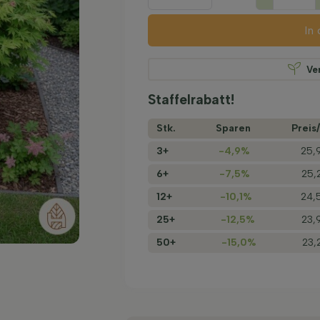
In
Ve
Staffelrabatt!
Stk.
Sparen
Preis/
3+
-4,9%
25,
6+
-7,5%
25,
12+
-10,1%
24,
25+
-12,5%
23,
50+
-15,0%
23,