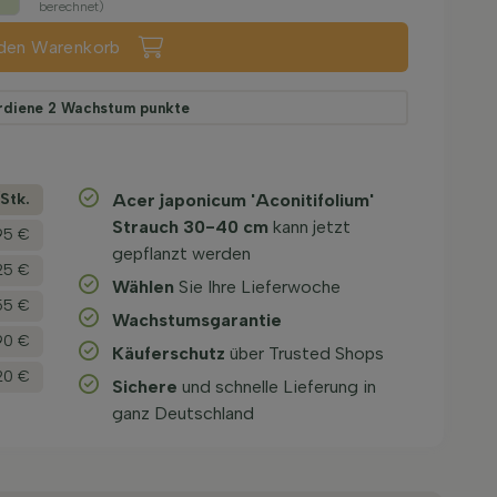
berechnet)
 den Warenkorb
rdiene
2
Wachstum punkte
­Stk.
Acer japonicum 'Aconitifolium'
Strauch 30-40 cm
kann jetzt
95 €
gepflanzt werden
25 €
Wählen
Sie Ihre Lieferwoche
55 €
Wachstums­garantie
90 €
Käuferschutz
über Trusted Shops
20 €
Sichere
und schnelle Lieferung in
ganz Deutschland