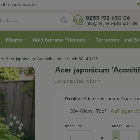
Wählen
0283 192 630 06
info@heijnen-pflanzen.de
Bäume
Mediterrane Pflanzen
Terrassen- und Ba
rn Acer japonicum 'Aconitifolium' strauch 30-40 C3
Acer japonicum 'Aconiti
Japanischer ahorn
Größe:
Pflanzenhöhe maßgeben
30-40cm
|
Topf
|
Auf lager
: 2
Anzahl m²
Anzahl Stück
-
=