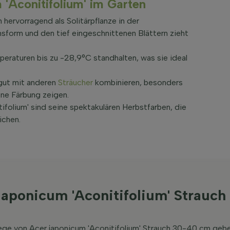
'Aconitifolium' im Garten
 hervorragend als Solitärpflanze in der
sform und den tief eingeschnittenen Blättern zieht
peraturen bis zu -28,9°C standhalten, was sie ideal
 gut mit anderen
Sträucher
kombinieren, besonders
öne Färbung zeigen.
folium' sind seine spektakulären Herbstfarben, die
ichen.
japonicum 'Aconitifolium' Strauc
lege von Acer japonicum 'Aconitifolium' Strauch 30-40 cm geb