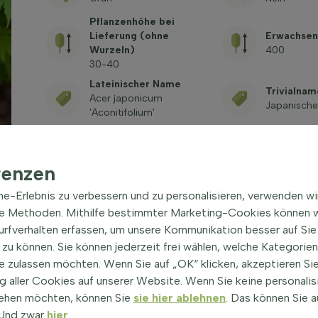
Pflanzenhöhe bei
Lieferung (ohne
Erwachsen
Wurzeln)
400
30-40
Lateinischer Name
Trivialnam
Acer japonicum
Japanische
'Aconitifolium'
Giftig
Siehe häufig gestellte
Fragen
renzen
ine-Erlebnis zu verbessern und zu personalisieren, verwenden w
he Methoden. Mithilfe bestimmter Marketing-Cookies können w
Surfverhalten erfassen, um unsere Kommunikation besser auf Sie
zu können. Sie können jederzeit frei wählen, welche Kategorie
e zulassen möchten. Wenn Sie auf „OK“ klicken, akzeptieren Sie
 aller Cookies auf unserer Website. Wenn Sie keine personalis
olium' Strauch 30-40 cm
|
ehen möchten, können Sie
sie hier ablehnen
. Das können Sie a
! Und zwar
hier
.