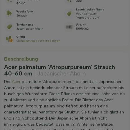
400
40-60
Lateinischer Name
Wuchsform
Acer palmatum
Strauch
'Atropurpureum'
Trivialname
Art. nr.
Japanischer Ahorn
1005462
Giftig
Siehe häufig gestellte Fragen
Beschreibung
Acer palmatum 'Atropurpureum' Strauch
40-60 cm
| Japanischer Ahorn
Der
Acer
palmatum 'Atropurpureum', bekannt als Japanischer
Ahorn, ist ein beeindruckender Strauch mit einer aufrechten bis
buschigen Wuchsform. Diese Pflanze erreicht eine Höhe von bis
zu 4 Metern und eine ähnliche Breite. Die Blätter des Acer
palmatum 'Atropurpureum' sind tiefrot und haben eine
charakteristische, handförmige Struktur. Sie fühlen sich glatt an
und sind nicht duftend. Der Japanische Ahorn ist nicht
immergrün, was bedeutet, dass er im Winter seine Blätter