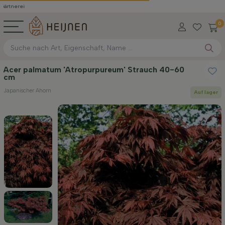
0
Acer palmatum 'Atropurpureum' Strauch 40-60
cm
Japanischer Ahorn
Auf lager