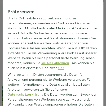
Platzierung
Präferenzen
Ideale Platzierung einer Acer palmatum
'Atropurpureum'
Um Ihr Online-Erlebnis zu verbessern und zu
personalisieren, verwenden wir Cookies und ähnliche
Der Acer palmatum 'Atropurpureum' gedeiht am besten an
Methoden. Mithilfe bestimmter Marketing-Cookies können
einem Standort mit gut durchlässigem Boden. Diese Pflanze
wir und Dritte Ihr Surfverhalten erfassen, um unsere
bevorzugt sonnige bis halbschattige Plätze, die vor starkem
Kommunikation besser auf Sie abstimmen zu können. Sie
Wind geschützt sind. Ein nährstoffreicher Boden fördert das
können jederzeit frei wählen, welche Kategorien von
Wachstum und die intensive Blattfärbung. Die richtige
Cookies Sie zulassen möchten. Wenn Sie auf „OK“ klicken,
Standortwahl führt zu einer besseren Widerstandsfähigkeit
akzeptieren Sie die Verwendung aller Cookies auf unserer
und einer beeindruckenden Herbstfärbung. Diese Pflanze
Website. Wenn Sie keine personalisierte Werbung sehen
eignet sich hervorragend für die Bepflanzung in Beeten, als
möchten, können Sie
sie hier ablehnen
. Das können Sie
Solitär oder in Gruppen. Auch in Töpfen kann sie gut
auch selbst einstellen! Und zwar
hier
.
gedeihen. Die Wahl des richtigen Standorts ist entscheidend
für das gesunde Wachstum und die reiche Blüte des Acer
Wir arbeiten mit Dritten zusammen, die Daten für
palmatum 'Atropurpureum'.
Analysen und personalisierte Werbung verwenden. Für
weitere Informationen und Details zu allen beteiligten
Anbietern verweisen wir Sie auf unsere
Datenschutzerklärung
.Die Daten werden zum Zweck der
Personalisierung von Werbung sowie zur Messung der
Wirksamkeit von Werbekampagnen erhoben. Die Daten