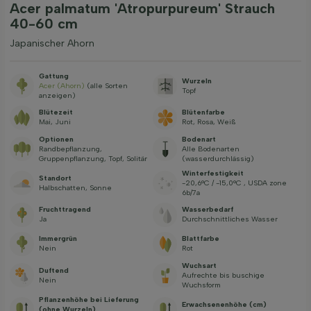
Acer palmatum 'Atropurpureum' Strauch
40-60 cm
Japanischer Ahorn
Gattung
Wurzeln
Acer (Ahorn)
(alle Sorten
Topf
anzeigen)
Blütezeit
Blütenfarbe
Mai, Juni
Rot, Rosa, Weiß
Optionen
Bodenart
Randbepflanzung,
Alle Bodenarten
Gruppenpflanzung, Topf, Solitär
(wasserdurchlässig)
Winterfestigkeit
Standort
-20,6°C / -15,0°C , USDA zone
Halbschatten, Sonne
6b/7a
Fruchttragend
Wasserbedarf
Ja
Durchschnittliches Wasser
Immergrün
Blattfarbe
Nein
Rot
Wuchsart
Duftend
Aufrechte bis buschige
Nein
Wuchsform
Pflanzenhöhe bei Lieferung
Erwachsenenhöhe (cm)
(ohne Wurzeln)