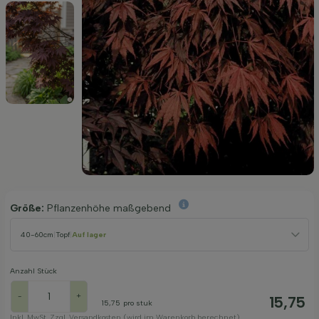
Größe:
Pflanzenhöhe maßgebend
40-60cm
|
Topf
|
Auf lager
Anzahl Stück
-
+
15,75
15,75
pro stuk
Inkl. MwSt. Zzgl. Versandkosten (wird im Warenkorb berechnet)