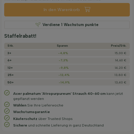
In den Warenkorb
Verdiene
1
Wachstum punkte
Staffelrabatt!
Stk.
Sparen
Preis/­Stk.
3+
-4,8%
15,00 €
6+
-7,3%
14,60 €
12+
-9,8%
14,20 €
25+
-12,4%
13,80 €
50+
-14,9%
13,40 €
Acer palmatum 'Atropurpureum' Strauch 40-60 cm
kann jetzt
gepflanzt werden
Wählen
Sie Ihre Lieferwoche
Wachstums­garantie
Käuferschutz
über Trusted Shops
Sichere
und schnelle Lieferung in ganz Deutschland