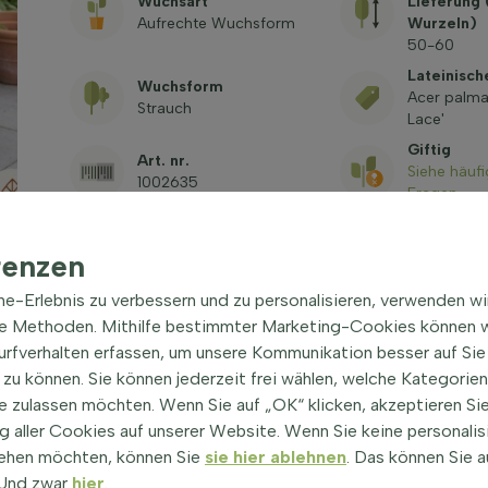
Wuchsart
Lieferung
Aufrechte Wuchsform
Wurzeln)
50-60
Lateinisc
Wuchsform
Acer palma
Strauch
Lace'
Giftig
Art. nr.
Siehe häufi
1002635
Fragen
renzen
ine-Erlebnis zu verbessern und zu personalisieren, verwenden w
he Methoden. Mithilfe bestimmter Marketing-Cookies können w
Surfverhalten erfassen, um unsere Kommunikation besser auf Sie
zu können. Sie können jederzeit frei wählen, welche Kategorie
ace' Strauch 50-60 cm
|
e zulassen möchten. Wenn Sie auf „OK“ klicken, akzeptieren Sie
 aller Cookies auf unserer Website. Wenn Sie keine personalis
ehen möchten, können Sie
sie hier ablehnen
. Das können Sie a
panischer Ahorn, ist ein beeindruckender Strauch mit
! Und zwar
hier
.