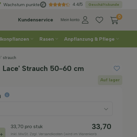
hlen
Sie Ihre Lieferwoche
4.4/5
Wachstum punkte
Geschäftskunde
0
Kundenservice
Mein konto
lkonpflanzen
Rasen
Anpflanzung & Pflege
' strauch
 Lace' Strauch 50-60 cm
Auf lager
d
33,70
33,70
pro stuk
+
Inkl. MwSt. Zzgl. Versandkosten (wird im Warenkorb