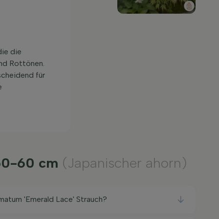
die die
und Rottönen.
scheidend für
e
 50-60 cm
(Japanischer ahorn)
lmatum 'Emerald Lace' Strauch?