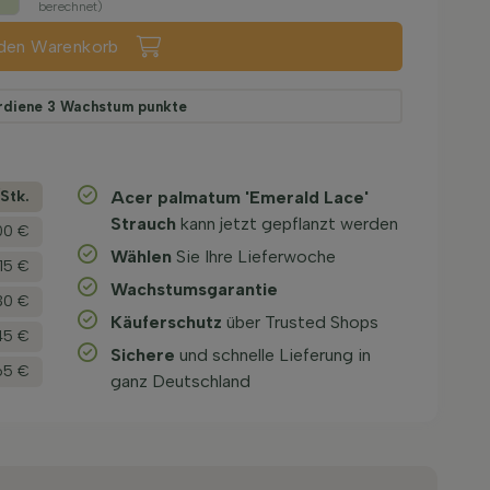
berechnet)
 den Warenkorb
rdiene
3
Wachstum punkte
­Stk.
Acer palmatum 'Emerald Lace'
Strauch
kann jetzt gepflanzt werden
00 €
Wählen
Sie Ihre Lieferwoche
,15 €
Wachstums­garantie
30 €
Käuferschutz
über Trusted Shops
45 €
Sichere
und schnelle Lieferung in
65 €
ganz Deutschland