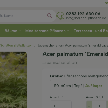
Direkt
Wä
0283 192 630 06
info@heijnen-pflanzen.de
Bäume
Mediterrane Pflanzen
Terrassen- und Ba
Schatten Blattpflanzen
Japanischer ahorn Acer palmatum 'Emerald Lace
Acer palmatum 'Emerald
Japanischer ahorn
Größe:
Pflanzenhöhe maßgeben
50-60cm
|
Topf
|
Auf lager
Anzahl m²
Anzahl Stück
-
=