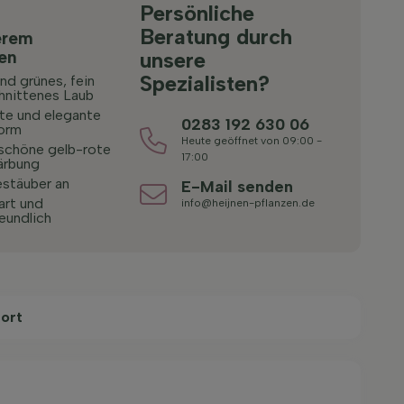
Persönliche
Beratung durch
erem
ten
unsere
Spezialisten?
nd grünes, fein
hnittenes Laub
e und elegante
0283 192 630 06
orm
Heute geöffnet von 09:00 -
chöne gelb-rote
17:00
ärbung
estäuber an
E-Mail senden
art und
info@heijnen-pflanzen.de
eundlich
ort