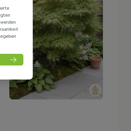
ierte
igten
 werden
rksamkeit
gegeben