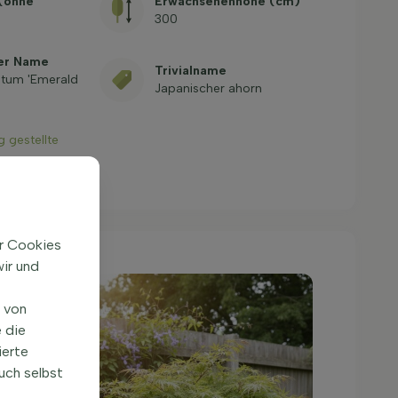
 (ohne
Erwachsenenhöhe (cm)
300
her Name
Trivialname
tum 'Emerald
Japanischer ahorn
g gestellte
ir Cookies
ir und
n von
 die
ierte
uch selbst