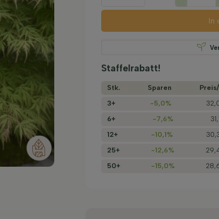
In
Ve
Staffelrabatt!
Stk.
Sparen
Preis/
3+
-5,0%
32,
6+
-7,6%
31
12+
-10,1%
30,
25+
-12,6%
29,
50+
-15,0%
28,