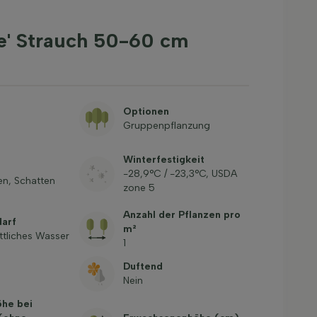
e' Strauch 50-60 cm
Optionen
Gruppenpflanzung
Winterfestigkeit
-28,9°C / -23,3°C, USDA
en, Schatten
zone 5
Anzahl der Pflanzen pro
arf
m²
ttliches Wasser
1
Duftend
Nein
öhe bei