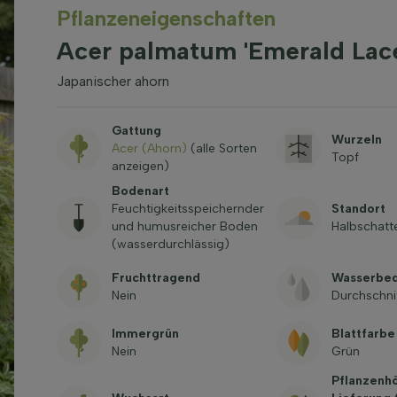
Pflanzeneigenschaften
Acer palmatum 'Emerald Lac
Japanischer ahorn
Gattung
Wurzeln
Acer (Ahorn)
(alle Sorten
Topf
anzeigen)
Bodenart
Feuchtigkeitsspeichernder
Standort
und humusreicher Boden
Halbschatt
(wasserdurchlässig)
Fruchttragend
Wasserbed
Nein
Durchschni
Immergrün
Blattfarbe
Nein
Grün
Pflanzenh