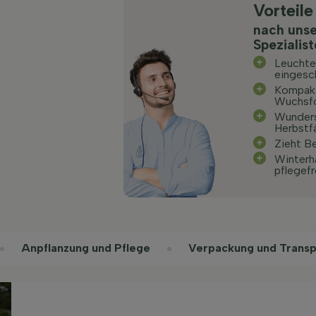
Vorteile
nach uns
Spezialis
Leuchte
eingesc
Kompakt
Wuchsf
Wunders
Herbstf
Zieht B
Winterh
pflegefr
Anpflanzung und Pflege
Verpackung und Transp