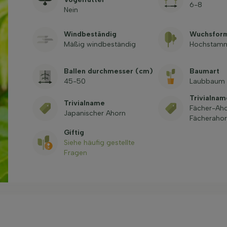
6-8
Nein
Windbeständig
Wuchsfor
Mäßig windbeständig
Hochstam
Ballen durchmesser (cm)
Baumart
45-50
Laubbaum
Trivialna
Trivialname
Fächer-Aho
Japanischer Ahorn
Fächeraho
Giftig
Siehe häufig gestellte
Fragen