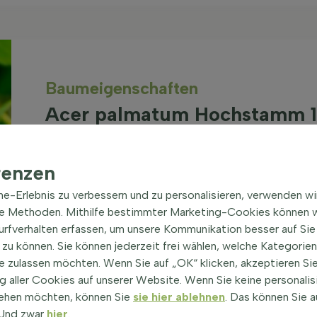
Baum­eigen­schaften
Acer palmatum Hochstamm 1
Japanischer Ahorn
renzen
Gattung
Wurzeln
Acer (Ahorn)
(alle Sorten
ine-Erlebnis zu verbessern und zu personalisieren, verwenden w
Topf/ballen
anzeigen)
he Methoden. Mithilfe bestimmter Marketing-Cookies können w
Optionen
Surfverhalten erfassen, um unsere Kommunikation besser auf Sie
Dachterras
zu können. Sie können jederzeit frei wählen, welche Kategorie
Garten, kle
Blütenfarbe
e zulassen möchten. Wenn Sie auf „OK“ klicken, akzeptieren Sie
Parks, Pati
Lila, Rot
 aller Cookies auf unserer Website. Wenn Sie keine personalis
Innenhof, P
ehen möchten, können Sie
sie hier ablehnen
. Das können Sie a
Pflanzensei
Terrasse
! Und zwar
hier
.