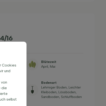
4/16
Blütezeit
ir Cookies
April, Mai
ir und
se, Großer
n von
Bodenart
ine Gärten,
Lehmiger Boden, Leichter
 die
o/Garten im
Kleiboden, Lössboden,
ierte
flanzgefäß,
Sandboden, Schluffboden
uch selbst
te, Topf,