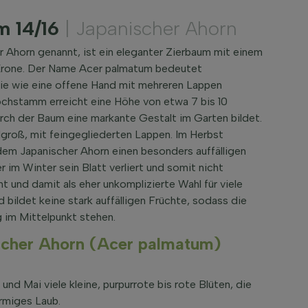
m 14/16
| Japanischer Ahorn
Ahorn genannt, ist ein eleganter Zierbaum mit einem
 Krone. Der Name Acer palmatum bedeutet
die wie eine offene Hand mit mehreren Lappen
chstamm erreicht eine Höhe von etwa 7 bis 10
rch der Baum eine markante Gestalt im Garten bildet.
lgroß, mit feingegliederten Lappen. Im Herbst
dem Japanischer Ahorn einen besonders auffälligen
 im Winter sein Blatt verliert und somit nicht
cht und damit als eher unkomplizierte Wahl für viele
 bildet keine stark auffälligen Früchte, sodass die
 im Mittelpunkt stehen.
scher Ahorn (Acer palmatum)
d Mai viele kleine, purpurrote bis rote Blüten, die
örmiges Laub.