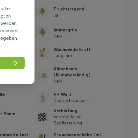
igkeit
ierte
Fruchttragend
-17,8°C, USDA
Ja
igten
 werden
Stamms (cm)
Immergrün
rksamkeit
Nein
gegeben
tacheln
Wachsende Kraft
Langsam
öhe bei
Klimabaum
 (ohne
(klimabeständig)
Nein
lle
PH Wert
Neutral bis sauer
Verhärtung
er Baum
Verträgt keine
Bepflasterung
enbreite (m)
Erwachsenenhöhe (m)