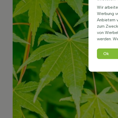
Wir arbeite
Werbung ve
Anbietern 
zum Zweck 
von Werbe
werden. We
Ok