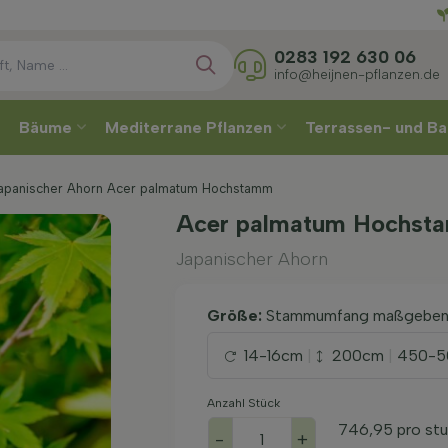
Direkt
0283 192 630 06
info@heijnen-pflanzen.de
Bäume
Mediterrane Pflanzen
Terrassen- und Ba
apanischer Ahorn Acer palmatum Hochstamm
Acer palmatum Hochsta
Japanischer Ahorn
Größe:
Stammumfang maßgebe
14-16cm
|
200cm
|
450-5
Anzahl Stück
746,95
pro st
-
+