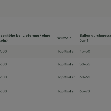
nzenhöhe bei Lieferung (ohne
Ballen durchmess
Wurzeln
eln)
(cm)
-500
Topf/ballen
45-50
-600
Topf/ballen
50-55
-600
Topf/ballen
60-65
-600
Topf/ballen
65-70