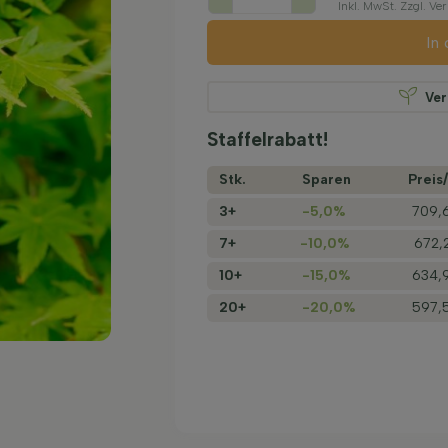
Inkl. MwSt. Zzgl. V
In
Ve
Staffelrabatt!
Stk.
Sparen
Preis/
3+
-5,0%
709,
7+
-10,0%
672,
10+
-15,0%
634,
20+
-20,0%
597,