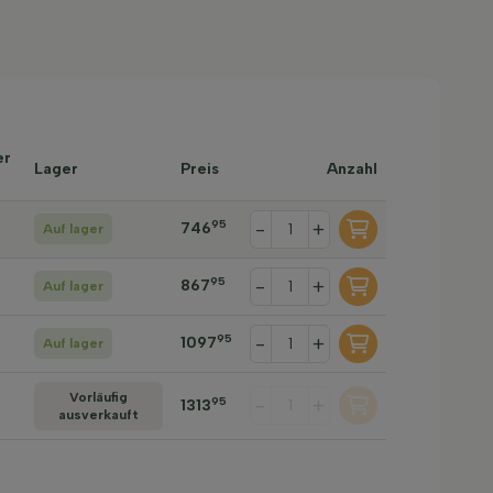
er
Lager
Preis
Anzahl
95
-
+
746
Auf lager
95
-
+
867
Auf lager
95
-
+
1097
Auf lager
Vorläufig
-
+
95
1313
ausverkauft