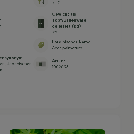
7-10
Gewicht als
m
Topf/Ballenware
m
geliefert (kg)
75
Lateinischer Name
Acer palmatum
mensynonym
Art. nr.
rn, Japanischer
1002693
rn