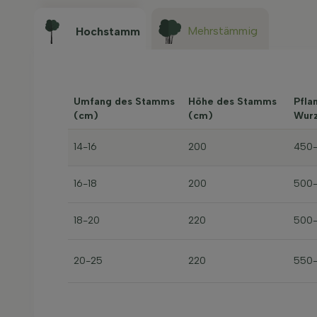
Mehrstämmig
Hochstamm
Umfang des Stamms
Höhe des Stamms
Pfla
(cm)
(cm)
Wurz
14-16
200
450
16-18
200
500
18-20
220
500
20-25
220
550