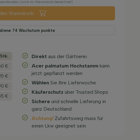
ersandkosten (wird im Warenkorb berechnet)
 den Warenkorb
rdiene
74
Wachstum punkte
­Stk.
Direkt
aus der Gärtnerei
Acer palmatum Hochstamm
kann
60 €
jetzt gepflanzt werden
25 €
Wählen
Sie Ihre Lieferwoche
90 €
Käuferschutz
über Trusted Shops
55 €
Sichere
und schnelle Lieferung in
ganz Deutschland
Achtung!
Zufahrtsweg muss für
einen Lkw geeignet sein