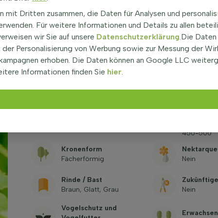
Winterfest
n mit Dritten zusammen, die Daten für Analysen und personalis
Standort
-20,6°C / 
Halbschatten
rwenden. Für weitere Informationen und Details zu allen beteil
zone 6b
verweisen wir Sie auf unsere
Datenschutzerklärung
.Die Daten
Umfang des Stamms
Höhe des 
der Personalisierung von Werbung sowie zur Messung der Wi
(cm)
200
kampagnen erhoben. Die Daten können an Google LLC weiter
14-16
itere Informationen finden Sie
hier
.
Blattfarbe
Dornen / S
Grün
Nein
Pflanzenh
Herbstfarbe
Lieferung
Gelb, Orange, Rot
Wurzeln)
450-500
Kronenform
Nektarque
Fächerförmig
Nein
Rinde / Bast
Zukünftig
Braun, Glatt, Grau
Nein
Vogelschutz und
Erwachsen
Vogelfutter