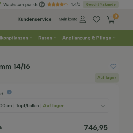
Wählen
Sie Ihre Lieferwoche
4.4/5
Wachstum punkte
Geschäftskunde
0
Kundenservice
Mein konto
lkonpflanzen
Rasen
Anpflanzung & Pflege
mm 14/16
Auf lager
nd
00cm
|
Topf/ballen
|
Auf lager
746,95
uk