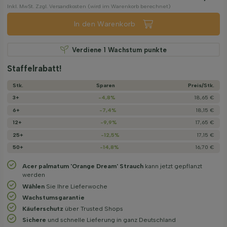
Inkl. MwSt. Zzgl. Versandkosten (wird im Warenkorb berechnet)
In den Warenkorb
Verdiene
1
Wachstum punkte
Staffelrabatt!
Stk.
Sparen
Preis/­Stk.
3+
-4,8%
18,65 €
6+
-7,4%
18,15 €
12+
-9,9%
17,65 €
25+
-12,5%
17,15 €
50+
-14,8%
16,70 €
Acer palmatum 'Orange Dream' Strauch
kann jetzt gepflanzt
werden
Wählen
Sie Ihre Lieferwoche
Wachstums­garantie
Käuferschutz
über Trusted Shops
Sichere
und schnelle Lieferung in ganz Deutschland