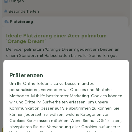
Düngen
Besonderheiten
Platzierung
Ideale Platzierung einer Acer palmatum
'Orange Dream'
Der Acer palmatum 'Orange Dream' gedeiht am besten an
einem Standort mit Halbschatten bis voller Sonne. Ein gut
durchlässiger Gartenboden ist ideal, um Staunässe zu
vermeiden. Diese Pflanze bevorzugt nährstoffreiche Böden,
Präferenzen
die Feuchtigkeit gut speichern, aber nicht zu nass sind. Ein
geschützter Platz, der vor starkem Wind bewahrt, fördert das
Um Ihr Online-Erlebnis zu verbessern und zu
gesunde Wachstum und die leuchtenden Herbstfarben. Die
personalisieren, verwenden wir Cookies und ähnliche
richtige Standortwahl führt zu einer kräftigeren Pflanze mit
Methoden. Mithilfe bestimmter Marketing-Cookies können
intensiveren Blattfarben. Acer palmatum 'Orange Dream'
wir und Dritte Ihr Surfverhalten erfassen, um unsere
eignet sich hervorragend als Solitärpflanze oder in einer
Kommunikation besser auf Sie abstimmen zu können. Sie
gemischten Rabatte. Die kompakte Wuchsform macht sie
können jederzeit frei wählen, welche Kategorien von
auch ideal für die Pflanzung in Töpfen.
Cookies Sie zulassen möchten. Wenn Sie auf „OK“ klicken,
akzeptieren Sie die Verwendung aller Cookies auf unserer