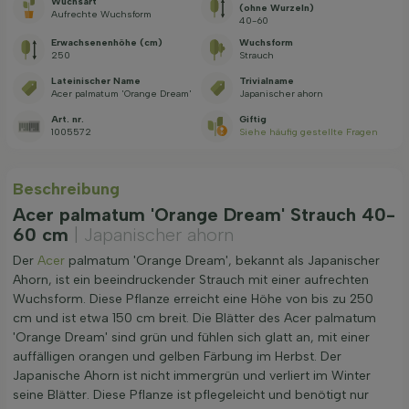
Wuchsart
(ohne Wurzeln)
Aufrechte Wuchsform
40-60
Erwachsenenhöhe (cm)
Wuchsform
250
Strauch
Lateinischer Name
Trivialname
Acer palmatum 'Orange Dream'
Japanischer ahorn
Art. nr.
Giftig
1005572
Siehe häufig gestellte Fragen
Beschreibung
Acer palmatum 'Orange Dream' Strauch 40-
60 cm
| Japanischer ahorn
Der
Acer
palmatum 'Orange Dream', bekannt als Japanischer
Ahorn, ist ein beeindruckender Strauch mit einer aufrechten
Wuchsform. Diese Pflanze erreicht eine Höhe von bis zu 250
cm und ist etwa 150 cm breit. Die Blätter des Acer palmatum
'Orange Dream' sind grün und fühlen sich glatt an, mit einer
auffälligen orangen und gelben Färbung im Herbst. Der
Japanische Ahorn ist nicht immergrün und verliert im Winter
seine Blätter. Diese Pflanze ist pflegeleicht und benötigt nur