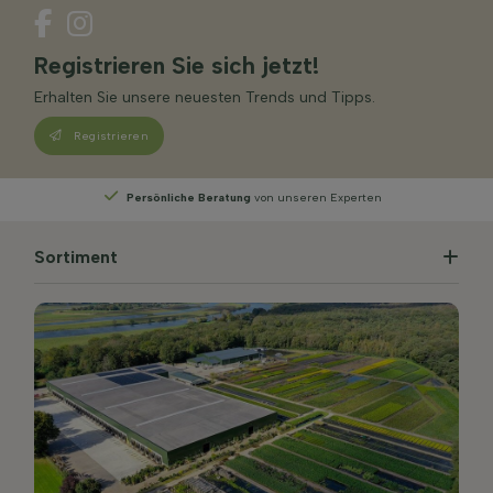
Registrieren Sie sich jetzt!
Erhalten Sie unsere neuesten Trends und Tipps.
Registrieren
ng
von unseren Experten
Wählen
Sie Ihre Lieferw
Sortiment