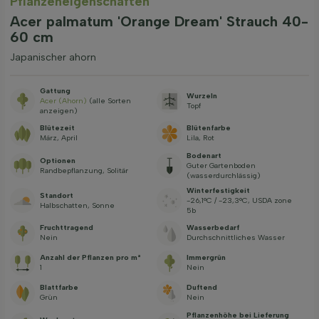
Pflanzeneigenschaften
Acer palmatum 'Orange Dream' Strauch 40-
60 cm
Japanischer ahorn
Gattung
Wurzeln
Acer (Ahorn)
(alle Sorten
Topf
anzeigen)
Blütezeit
Blütenfarbe
März, April
Lila, Rot
Bodenart
Optionen
Guter Gartenboden
Randbepflanzung, Solitär
(wasserdurchlässig)
Winterfestigkeit
Standort
-26,1°C / -23,3°C, USDA zone
Halbschatten, Sonne
5b
Fruchttragend
Wasserbedarf
Nein
Durchschnittliches Wasser
Anzahl der Pflanzen pro m²
Immergrün
1
Nein
Blattfarbe
Duftend
Grün
Nein
Pflanzenhöhe bei Lieferung