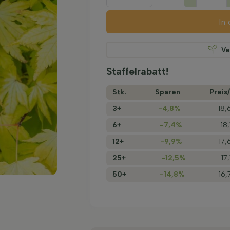
In
Ve
Staffelrabatt!
Stk.
Sparen
Preis/
3+
-4,8%
18,
6+
-7,4%
18
12+
-9,9%
17,
25+
-12,5%
17
50+
-14,8%
16,