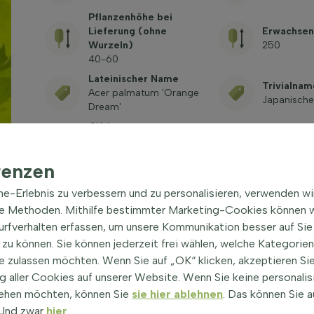
Pflanzenhöhe bei
Lieferung (ohne
Erwachsen
Wurzeln)
250
40-60
Lateinischer Name
Trivialnam
Acer palmatum 'Orange
Japanische
Dream'
Giftig
Siehe häufig gestellte
Fragen
renzen
ine-Erlebnis zu verbessern und zu personalisieren, verwenden w
he Methoden. Mithilfe bestimmter Marketing-Cookies können w
Surfverhalten erfassen, um unsere Kommunikation besser auf Sie
zu können. Sie können jederzeit frei wählen, welche Kategorie
e zulassen möchten. Wenn Sie auf „OK“ klicken, akzeptieren Sie
 aller Cookies auf unserer Website. Wenn Sie keine personalis
ream' Strauch 40-60 cm
|
ehen möchten, können Sie
sie hier ablehnen
. Das können Sie a
! Und zwar
hier
.