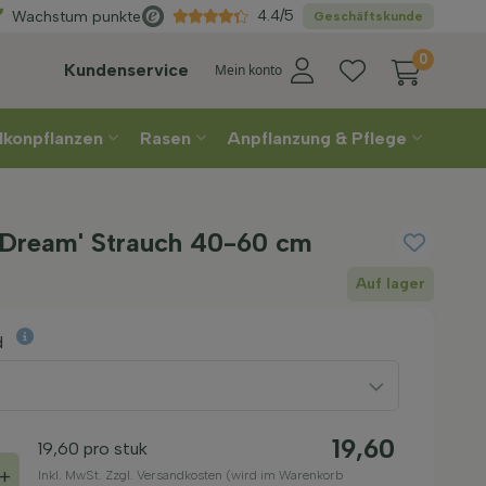
Direkt
aus der Gärtnerei
4.4/5
Wachstum punkte
Geschäftskunde
0
Kundenservice
Mein konto
lkonpflanzen
Rasen
Anpflanzung & Pflege
 Dream' Strauch 40-60 cm
Auf lager
d
19,60
19,60
pro stuk
+
Inkl. MwSt. Zzgl. Versandkosten (wird im Warenkorb