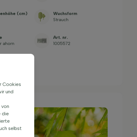
enhöhe (cm)
Wuchsform
Strauch
e
Art. nr.
r ahorn
1005572
ir Cookies
ir und
n von
 die
ierte
uch selbst