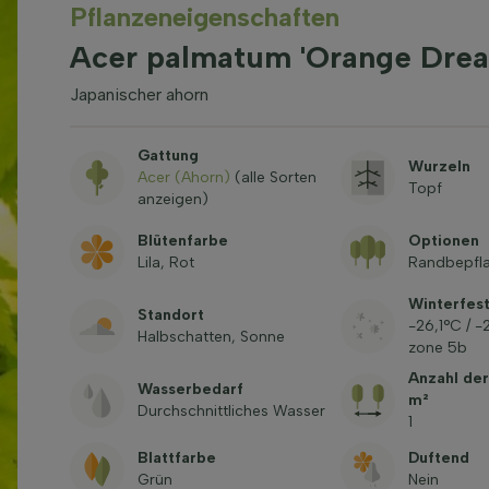
Pflanzeneigenschaften
Acer palmatum 'Orange Dre
Japanischer ahorn
Gattung
Wurzeln
Acer (Ahorn)
(alle Sorten
Topf
anzeigen)
Blütenfarbe
Optionen
Lila, Rot
Randbepfla
Winterfest
Standort
-26,1°C / 
Halbschatten, Sonne
zone 5b
Anzahl der
Wasserbedarf
m²
Durchschnittliches Wasser
1
Blattfarbe
Duftend
Grün
Nein