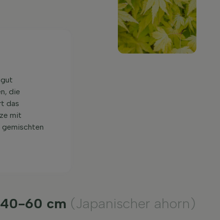
 gut
n, die
rt das
ze mit
er gemischten
h 40-60 cm
(Japanischer ahorn)