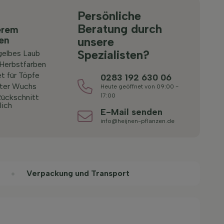
Persönliche
Beratung durch
erem
ten
unsere
Spezialisten?
elbes Laub
Herbstfarben
t für Töpfe
0283 192 630 06
ter Wuchs
Heute geöffnet von 09:00 -
17:00
ückschnitt
lich
E-Mail senden
info@heijnen-pflanzen.de
Verpackung und Transport