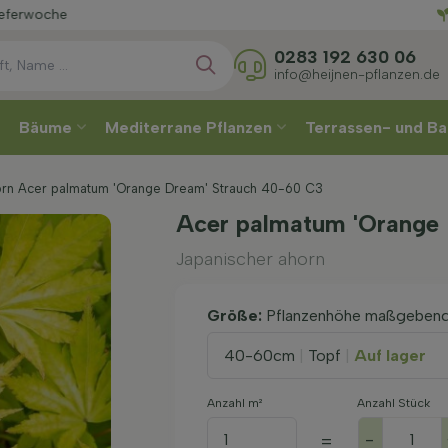
Wählen
0283 192 630 06
info@heijnen-pflanzen.de
Bäume
Mediterrane Pflanzen
Terrassen- und Ba
orn Acer palmatum 'Orange Dream' Strauch 40-60 C3
Acer palmatum 'Orange
Japanischer ahorn
Größe:
Pflanzenhöhe maßgeben
40-60cm
|
Topf
|
Auf lager
Anzahl m²
Anzahl Stück
-
=