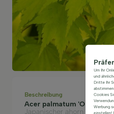
Präfe
Um Ihr Onl
und ähnlic
Dritte Ihr 
abstimmen 
Beschreibung
Cookies Si
Verwendung
Acer palmatum 'Orange D
Werbung s
Japanischer ahorn
einstellen