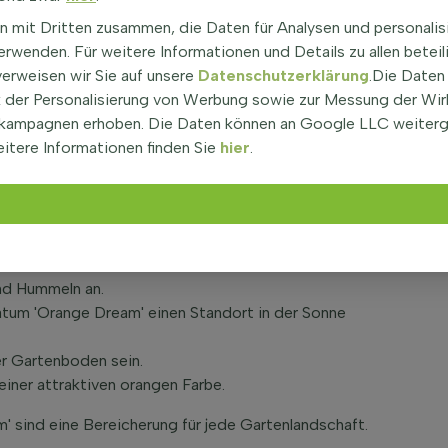
panischer Ahorn, ist ein beeindruckender Strauch mit
n mit Dritten zusammen, die Daten für Analysen und personalis
cht eine Höhe von bis zu 250 cm und ist etwa 150 cm
rwenden. Für weitere Informationen und Details zu allen beteil
m' sind grün und fühlen sich glatt an, mit einer
verweisen wir Sie auf unsere
Datenschutzerklärung
.Die Daten
. Der Japanische Ahorn ist nicht immergrün und
der Personalisierung von Werbung sowie zur Messung der Wi
t pflegeleicht und benötigt nur wenig Schnitt. Sie
kampagnen erhoben. Die Daten können an Google LLC weiter
tum 'Orange Dream' ist ideal für den Einsatz als
itere Informationen finden Sie
hier
.
n Acer palmatum 'Orange Dream'
nd April mit purpurroten Blüten, die nicht duftend
nd Hummeln an.
tum 'Orange Dream' einen Standort in der Sonne
er Gartenboden sein.
iner attraktiven orangen Farbe.
 sind eine Bereicherung für jede Gartenlandschaft.