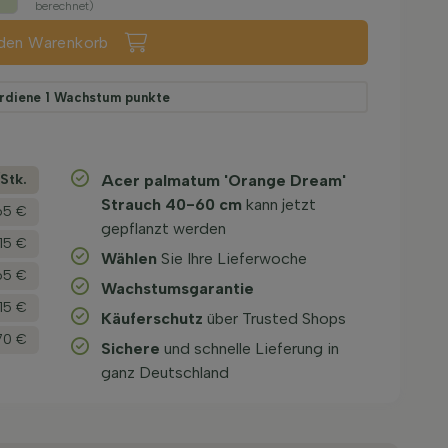
berechnet)
 den Warenkorb
rdiene
1
Wachstum punkte
­Stk.
Acer palmatum 'Orange Dream'
Strauch 40-60 cm
kann jetzt
65 €
gepflanzt werden
,15 €
Wählen
Sie Ihre Lieferwoche
65 €
Wachstums­garantie
,15 €
Käuferschutz
über Trusted Shops
70 €
Sichere
und schnelle Lieferung in
ganz Deutschland