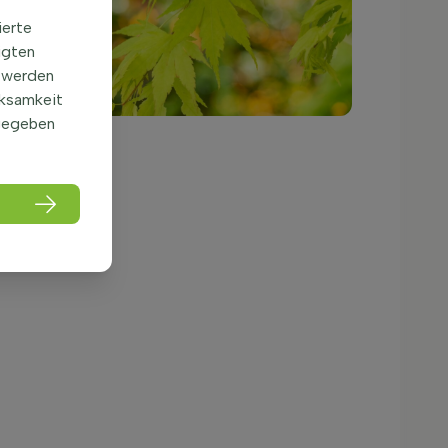
ierte
igten
 werden
rksamkeit
gegeben