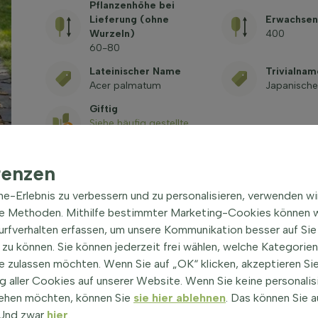
Pflanzenhöhe bei
Lieferung (ohne
Erwachsen
Wurzeln)
400
60-80
Lateinischer Name
Trivialnam
Acer palmatum
Japanische
Giftig
Siehe häufig gestellte
Fragen
renzen
ine-Erlebnis zu verbessern und zu personalisieren, verwenden w
he Methoden. Mithilfe bestimmter Marketing-Cookies können w
Surfverhalten erfassen, um unsere Kommunikation besser auf Sie
zu können. Sie können jederzeit frei wählen, welche Kategorie
e zulassen möchten. Wenn Sie auf „OK“ klicken, akzeptieren Sie
60-80 cm
| Japanischer Ahorn
 aller Cookies auf unserer Website. Wenn Sie keine personalis
 ist ein beliebter Zierstrauch in vielen Gärten. Der
ehen möchten, können Sie
sie hier ablehnen
. Das können Sie a
kann eine Höhe von bis zu 4 Metern erreichen. Die
! Und zwar
hier
.