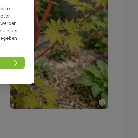
ierte
igten
 werden
rksamkeit
gegeben