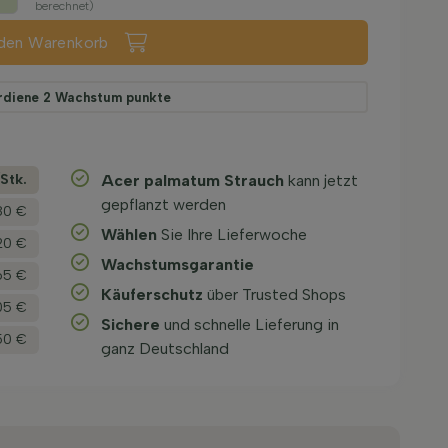
berechnet)
 den Warenkorb
rdiene
2
Wachstum punkte
­Stk.
Acer palmatum Strauch
kann jetzt
gepflanzt werden
80 €
Wählen
Sie Ihre Lieferwoche
20 €
Wachstums­garantie
65 €
Käuferschutz
über Trusted Shops
05 €
Sichere
und schnelle Lieferung in
50 €
ganz Deutschland