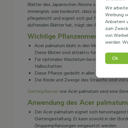
Blätter des Japanischen Ahorns sind grün, handför
Wir arbeite
immergrün, was bedeutet, dass sie im Winter ihre 
Werbung ve
pflegeleicht und eignet sich gut für die Bepflanz
Anbietern 
duftenden Blätter hat, trägt der Acer palmatum F
zum Zweck 
Wichtige Pflanzenmerkmale vo
von Werbe
werden. We
Acer palmatum blüht in den Monaten Mai und J
Diese Blüten sind attraktiv für Schmetterling
Ok
Für optimales Wachstum bevorzugt Acer palm
Halbschatten.
Diese Pflanze gedeiht in allen Bodenarten, so
Die Rinde und Zweige des Strauchs sind von e
Gartenpflanzen
wie Acer palmatum sind eine Bere
Anwendung des Acer palmatum
Der Acer palmatum eignet sich hervorragend 
Gartengestaltung. Er kann sowohl in der Bordür
Gruppenpflanzungen eingesetzt werden.