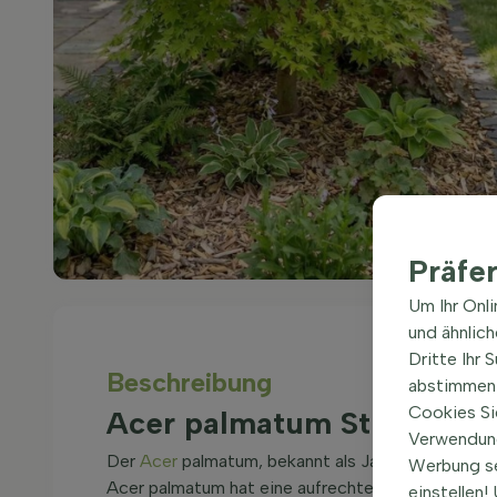
Präfe
Um Ihr Onl
und ähnlic
Dritte Ihr 
Beschreibung
abstimmen 
Cookies Si
Acer palmatum Strauch 
Verwendung
Der
Acer
palmatum, bekannt als Japanischer Ahorn,
Werbung s
Acer palmatum hat eine aufrechte Wuchsform und 
einstellen