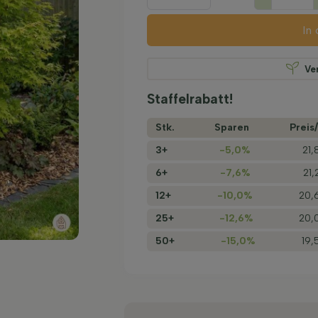
In
Ve
Staffelrabatt!
Stk.
Sparen
Preis/
3+
-5,0%
21,
6+
-7,6%
21,
12+
-10,0%
20,
25+
-12,6%
20,
50+
-15,0%
19,