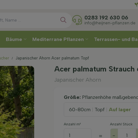
Direkt
0283 192 630 06
info@heijnen-pflanzen.de
Bäume
Mediterrane Pflanzen
Terrassen- und Ba
ucher
Japanischer Ahorn Acer palmatum Topf
Acer palmatum Strauch
Japanischer Ahorn
Größe:
Pflanzenhöhe maßgeben
60-80cm
|
Topf
|
Auf lager
Anzahl m²
Anzahl Stück
-
=