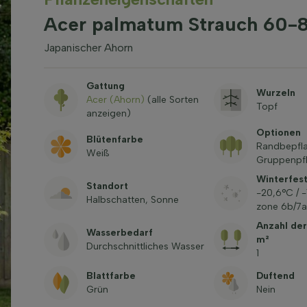
Acer palmatum Strauch 60-
Japanischer Ahorn
Gattung
Wurzeln
Acer (Ahorn)
(alle Sorten
Topf
anzeigen)
Optionen
Blütenfarbe
Randbepfl
Weiß
Gruppenpfl
Winterfest
Standort
-20,6°C / 
Halbschatten, Sonne
zone 6b/7a
Anzahl der
Wasserbedarf
m²
Durchschnittliches Wasser
1
Blattfarbe
Duftend
Grün
Nein