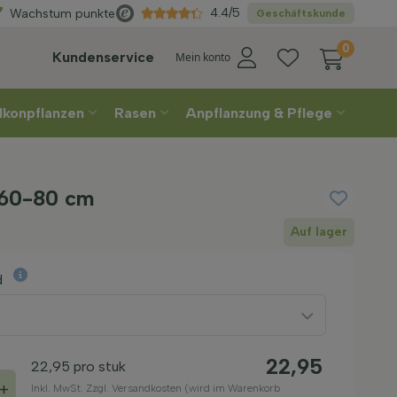
Wählen
Sie Ihre Lieferwoche
4.4/5
Wachstum punkte
Geschäftskunde
0
Kundenservice
Mein konto
lkonpflanzen
Rasen
Anpflanzung & Pflege
 60-80 cm
Auf lager
d
22,95
22,95
pro stuk
+
Inkl. MwSt. Zzgl. Versandkosten (wird im Warenkorb