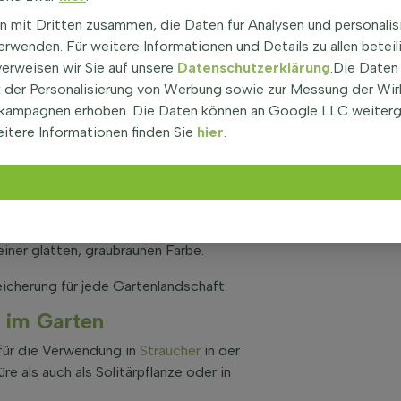
mig und fühlen sich glatt an. Diese Pflanze ist nicht
n mit Dritten zusammen, die Daten für Analysen und personalis
Blätter verliert. Der Japanische Ahorn ist
rwenden. Für weitere Informationen und Details zu allen beteil
ung in Gruppen oder als Solitär. Obwohl er keine
verweisen wir Sie auf unsere
Datenschutzerklärung
.Die Daten
rüchte, die im Herbst erscheinen.
der Personalisierung von Werbung sowie zur Messung der Wi
n Acer palmatum
kampagnen erhoben. Die Daten können an Google LLC weiter
itere Informationen finden Sie
hier
.
uni mit weißen Blüten, die jedoch nicht duften.
e und Bienen.
atum einen Standort in der Sonne oder im
lange der Boden gut durchlässig ist.
iner glatten, graubraunen Farbe.
icherung für jede Gartenlandschaft.
 im Garten
für die Verwendung in
Sträucher
in der
e als auch als Solitärpflanze oder in