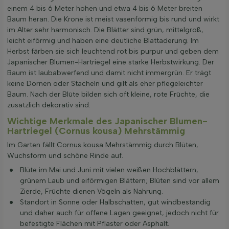
einem 4 bis 6 Meter hohen und etwa 4 bis 6 Meter breiten
Baum heran. Die Krone ist meist vasenförmig bis rund und wirkt
im Alter sehr harmonisch. Die Blätter sind grün, mittelgroß,
leicht eiförmig und haben eine deutliche Blattaderung. Im
Herbst färben sie sich leuchtend rot bis purpur und geben dem
Japanischer Blumen-Hartriegel eine starke Herbstwirkung. Der
Baum ist laubabwerfend und damit nicht immergrün. Er trägt
keine Dornen oder Stacheln und gilt als eher pflegeleichter
Baum. Nach der Blüte bilden sich oft kleine, rote Früchte, die
zusätzlich dekorativ sind.
Wichtige Merkmale des Japanischer Blumen-
Hartriegel (Cornus kousa) Mehrstämmig
Im Garten fällt Cornus kousa Mehrstämmig durch Blüten,
Wuchsform und schöne Rinde auf.
Blüte im Mai und Juni mit vielen weißen Hochblättern,
grünem Laub und eiförmigen Blättern; Blüten sind vor allem
Zierde, Früchte dienen Vögeln als Nahrung.
Standort in Sonne oder Halbschatten, gut windbeständig
und daher auch für offene Lagen geeignet, jedoch nicht für
befestigte Flächen mit Pflaster oder Asphalt.