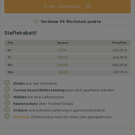
In den Warenkorb
Verdiene
44
Wachstum punkte
Staffelrabatt!
Stk.
Sparen
Preis/­Stk.
3+
-5,0%
427,45 €
7+
-10,0%
404,95 €
10+
-15,0%
382,45 €
20+
-20,0%
359,95 €
Direkt
aus der Gärtnerei
Cornus kousa Mehrstämmig
kann jetzt gepflanzt werden
Wählen
Sie Ihre Lieferwoche
Käuferschutz
über Trusted Shops
Sichere
und schnelle Lieferung in ganz Deutschland
Achtung!
Zufahrtsweg muss für einen Lkw geeignet sein