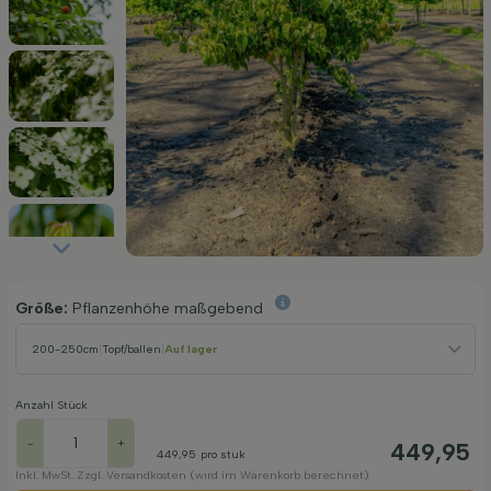
Größe:
Pflanzenhöhe maßgebend
200-250cm
|
Topf/ballen
|
Auf lager
Anzahl Stück
-
+
449,95
449,95
pro stuk
Inkl. MwSt. Zzgl. Versandkosten (wird im Warenkorb berechnet)