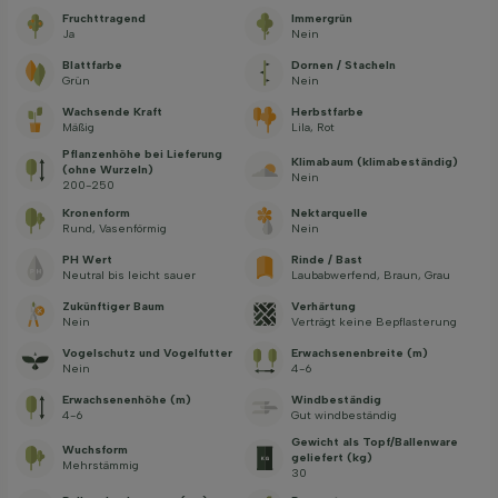
Fruchttragend
Immergrün
Ja
Nein
Blattfarbe
Dornen / Stacheln
Grün
Nein
Wachsende Kraft
Herbstfarbe
Mäßig
Lila, Rot
Pflanzenhöhe bei Lieferung
Klimabaum (klimabeständig)
(ohne Wurzeln)
Nein
200-250
Kronenform
Nektarquelle
Rund, Vasenförmig
Nein
PH Wert
Rinde / Bast
Neutral bis leicht sauer
Laubabwerfend, Braun, Grau
Zukünftiger Baum
Verhärtung
Nein
Verträgt keine Bepflasterung
Vogelschutz und Vogelfutter
Erwachsenenbreite (m)
Nein
4-6
Erwachsenenhöhe (m)
Windbeständig
4-6
Gut windbeständig
Gewicht als Topf/Ballenware
Wuchsform
geliefert (kg)
Mehrstämmig
30