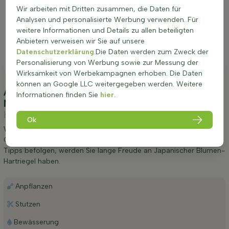
Wir arbeiten mit Dritten zusammen, die Daten für
Analysen und personalisierte Werbung verwenden. Für
weitere Informationen und Details zu allen beteiligten
Anbietern verweisen wir Sie auf unsere
Datenschutzerklärung
.Die Daten werden zum Zweck der
Personalisierung von Werbung sowie zur Messung der
Wirksamkeit von Werbekampagnen erhoben. Die Daten
können an Google LLC weitergegeben werden. Weitere
Anpflanzung und Pflege Cornus kousa
Informationen finden Sie
hier
.
Mehrstämmig 200-250
(Japanischer Blumen-
Hartriegel)
Ok
Wir möchten Ihnen einige Tipps zur Anpflanzung und Pflege von
Cornus kousa Mehrstämmig 200-250 geben. Wenn Sie diese
Tipps befolgen, werden Sie lange Freude an Japanischer Blumen-
Hartriegel haben.
Anpflanzen
Stutzen
Bewässerung