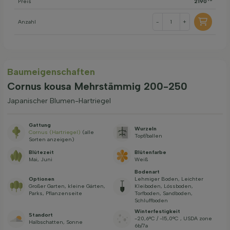
Preis
2190
Anzahl
-
+
Baum­eigen­schaften
Cornus kousa Mehrstämmig 200-250
Japanischer Blumen-Hartriegel
Gattung
Wurzeln
Cornus (Hartriegel)
(alle
Topf/ballen
Sorten anzeigen)
Blütezeit
Blütenfarbe
Mai, Juni
Weiß
Bodenart
Optionen
Lehmiger Boden, Leichter
Großer Garten, kleine Gärten,
Kleiboden, Lössboden,
Parks, Pflanzenseite
Torfboden, Sandboden,
Schluffboden
Winterfestigkeit
Standort
-20,6°C / -15,0°C , USDA zone
Halbschatten, Sonne
6b/7a