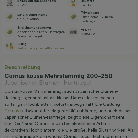
Ballen durchmesser (cm)
Baumart
25-30
Laubbaum
Trivialname
Lateinischer Name
Japanischer Blumen-
Cornus kousa
Hartriegel
Trivialnamensynonym
Art. nr.
Asiatischer Blüten-Hartriegel,
1008422
Kousahartriegel
Giftig
Siehe häufig gestellte Fragen
Beschreibung
Cornus kousa Mehrstämmig 200-250
|
Japanischer Blumen-Hartriegel
Cornus kousa Mehrstämmig, auch Japanischer Blumen-
Hartriegel genannt, ist ein kleiner Baum, der mit seinen
auffälligen Hochblättern sofort ins Auge fällt. Die Gattung
Cornus
ist bekannt für elegante Blütenbäume, und auch dieser
Japanischer Blumen-Hartriegel zeigt diese Eigenschaft sehr
klar. Der Name Cornus kousa beschreibt eine Art mit
dekorativen Hochblättern, die wie große, helle Blüten wirken. Als
mehrstämmige Form wächst Cornus kousa Mehrstämmig zu