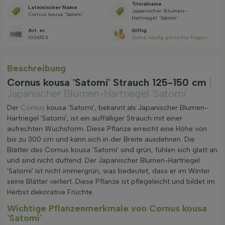
Trivialname
Lateinischer Name
Japanischer Blumen-
Cornus kousa 'Satomi'
Hartriegel 'Satomi'
Art. nr.
Giftig
1006153
Siehe häufig gestellte Fragen
Beschreibung
Cornus kousa 'Satomi' Strauch 125-150 cm
|
Japanischer Blumen-Hartriegel 'Satomi'
Der
Cornus
kousa 'Satomi', bekannt als Japanischer Blumen-
Hartriegel 'Satomi', ist ein auffälliger Strauch mit einer
aufrechten Wuchsform. Diese Pflanze erreicht eine Höhe von
bis zu 300 cm und kann sich in der Breite ausdehnen. Die
Blätter des Cornus kousa 'Satomi' sind grün, fühlen sich glatt an
und sind nicht duftend. Der Japanischer Blumen-Hartriegel
'Satomi' ist nicht immergrün, was bedeutet, dass er im Winter
seine Blätter verliert. Diese Pflanze ist pflegeleicht und bildet im
Herbst dekorative Früchte.
Wichtige Pflanzenmerkmale von Cornus kousa
'Satomi'