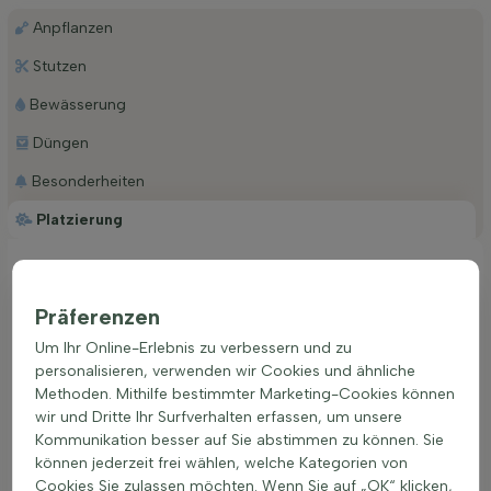
Anpflanzen
Stutzen
Bewässerung
Düngen
Besonderheiten
Platzierung
Ideale Platzierung einer Cornus kousa 'Satomi'
Der Cornus kousa 'Satomi' gedeiht am besten an einem
Präferenzen
sonnigen bis halbschattigen Standort. Eine gut durchlässige
Um Ihr Online-Erlebnis zu verbessern und zu
Erde ist ideal, da Staunässe vermieden werden sollte. Diese
personalisieren, verwenden wir Cookies und ähnliche
Pflanze ist anpassungsfähig und wächst auf allen
Methoden. Mithilfe bestimmter Marketing-Cookies können
Bodenarten, solange die Drainage gewährleistet ist. Ein
wir und Dritte Ihr Surfverhalten erfassen, um unsere
geschützter Platz, der vor starkem Wind schützt, fördert die
Kommunikation besser auf Sie abstimmen zu können. Sie
Gesundheit und Blütenpracht. Die richtige Standortwahl führt
können jederzeit frei wählen, welche Kategorien von
zu einer reicheren Blüte und gesünderen Pflanzen. Cornus
Cookies Sie zulassen möchten. Wenn Sie auf „OK“ klicken,
kousa 'Satomi' eignet sich hervorragend für die Bepflanzung