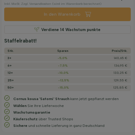
Inkl. MwSt. Zzgl. Versandkosten (wird im Warenkorb berechnet)
In den Warenkorb
Verdiene
14
Wachstum punkte
Staffelrabatt!
Stk.
Sparen
Preis/­Stk.
3+
-5,0%
140,65 €
6+
-7,5%
136,95 €
12+
-10,0%
133,25 €
25+
-12,5%
129,55 €
50+
-15,0%
125,85 €
Cornus kousa 'Satomi' Strauch
kann jetzt gepflanzt werden
Wählen
Sie Ihre Lieferwoche
Wachstums­garantie
Käuferschutz
über Trusted Shops
Sichere
und schnelle Lieferung in ganz Deutschland