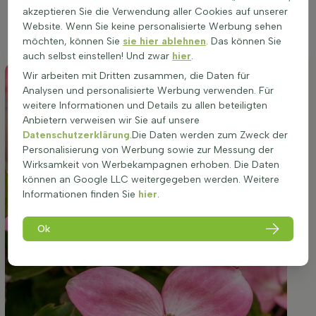
akzeptieren Sie die Verwendung aller Cookies auf unserer
in Beeten, als Gruppenpflanzung oder als Solitär. Die
Website. Wenn Sie keine personalisierte Werbung sehen
Standortwahl ist entscheidend für das Wachstum und die
möchten, können Sie
sie hier ablehnen
. Das können Sie
Blüte dieser Pflanze.
auch selbst einstellen! Und zwar
hier
.
Wir arbeiten mit Dritten zusammen, die Daten für
Analysen und personalisierte Werbung verwenden. Für
weitere Informationen und Details zu allen beteiligten
Anbietern verweisen wir Sie auf unsere
Datenschutzerklärung
.Die Daten werden zum Zweck der
Personalisierung von Werbung sowie zur Messung der
Wirksamkeit von Werbekampagnen erhoben. Die Daten
können an Google LLC weitergegeben werden. Weitere
Informationen finden Sie
hier
.
Ok