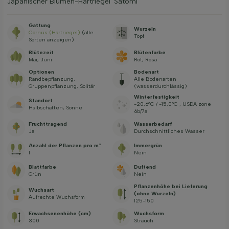
Japanischer Blumen-Hartriegel 'Satomi'
Gattung
Wurzeln
Cornus (Hartriegel)
(alle
Topf
Sorten anzeigen)
Blütezeit
Blütenfarbe
Mai, Juni
Rot, Rosa
Optionen
Bodenart
Randbepflanzung,
Alle Bodenarten
Gruppenpflanzung, Solitär
(wasserdurchlässig)
Winterfestigkeit
Standort
-20,6°C / -15,0°C , USDA zone
Halbschatten, Sonne
6b/7a
Fruchttragend
Wasserbedarf
Ja
Durchschnittliches Wasser
Anzahl der Pflanzen pro m²
Immergrün
1
Nein
Blattfarbe
Duftend
Grün
Nein
Pflanzenhöhe bei Lieferung
Wuchsart
(ohne Wurzeln)
Aufrechte Wuchsform
125-150
Erwachsenenhöhe (cm)
Wuchsform
300
Strauch