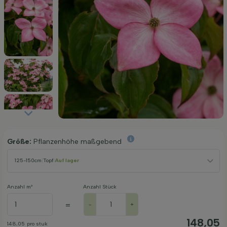
Größe:
Pflanzenhöhe maßgebend
125-150cm
|
Topf
|
Auf lager
Anzahl m²
Anzahl Stück
=
-
+
148,05
148,05
pro stuk