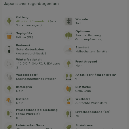
Japanischer regenbogenfarn
Gattung
Wurzeln
Athyrium (Frauenfarn)
(alle
Topf
Sorten anzeigen)
Optionen
Topfgröße
Randbepflanzung,
9x9 cm (P9)
Gruppenpflanzung
Bodenart
Standort
Guter Gartenboden
Halbschatten, Schatten
(wasserdurchlässig)
Winterfestigkeit
Fruchttragend
-40,0°C / -34,4°C, USDA zone
Nein
3
Wasserbedarf
Anzahl der Pflanzen pro m²
Durchschnittliches Wasser
9
Immergrün
Blattfarbe
Nein
Grau, Grün
Duftend
Wuchsart
Nein
Aufrechte Wuchsform
Pflanzenhöhe bei Lieferung
Erwachsenenhöhe (cm)
(ohne Wurzeln)
60
5-10
Lateinischer Name
Trivialname