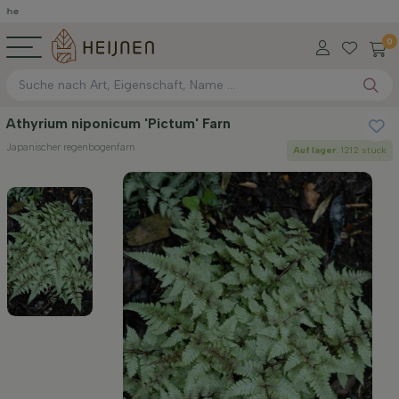
0
Athyrium niponicum 'Pictum' Farn
Japanischer regenbogenfarn
Auf lager
: 1212 stück