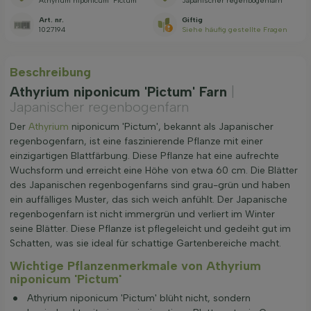
Athyrium niponicum 'Pictum'
Japanischer regenbogenfarn
Art. nr.
Giftig
1027194
Siehe häufig gestellte Fragen
Beschreibung
Athyrium niponicum 'Pictum' Farn
|
Japanischer regenbogenfarn
Der
Athyrium
niponicum 'Pictum', bekannt als Japanischer
regenbogenfarn, ist eine faszinierende Pflanze mit einer
einzigartigen Blattfärbung. Diese Pflanze hat eine aufrechte
Wuchsform und erreicht eine Höhe von etwa 60 cm. Die Blätter
des Japanischen regenbogenfarns sind grau-grün und haben
ein auffälliges Muster, das sich weich anfühlt. Der Japanische
regenbogenfarn ist nicht immergrün und verliert im Winter
seine Blätter. Diese Pflanze ist pflegeleicht und gedeiht gut im
Schatten, was sie ideal für schattige Gartenbereiche macht.
Wichtige Pflanzenmerkmale von Athyrium
niponicum 'Pictum'
Athyrium niponicum 'Pictum' blüht nicht, sondern