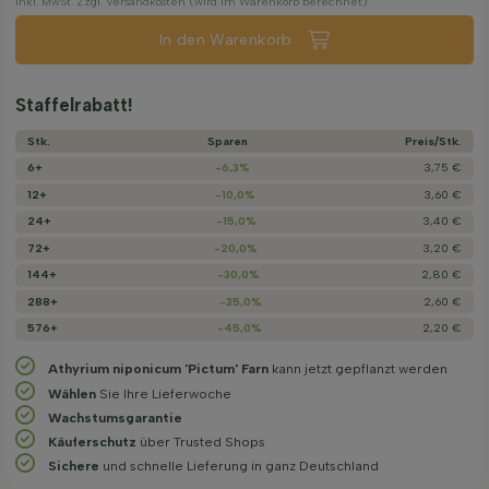
Inkl. MwSt. Zzgl. Versandkosten (wird im Warenkorb berechnet)
In den Warenkorb
Staffelrabatt!
Stk.
Sparen
Preis/­Stk.
6+
-6,3%
3,75 €
12+
-10,0%
3,60 €
24+
-15,0%
3,40 €
72+
-20,0%
3,20 €
144+
-30,0%
2,80 €
288+
-35,0%
2,60 €
576+
-45,0%
2,20 €
Athyrium niponicum 'Pictum' Farn
kann jetzt gepflanzt werden
Wählen
Sie Ihre Lieferwoche
Wachstums­garantie
Käuferschutz
über Trusted Shops
Sichere
und schnelle Lieferung in ganz Deutschland