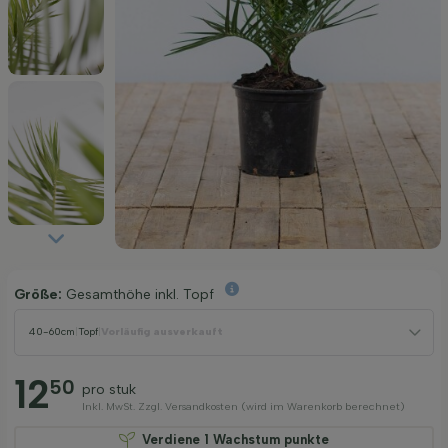
Größe:
Gesamthöhe inkl. Topf
40-60cm
|
Topf
|
Vorläufig ausverkauft
12
50
pro stuk
Inkl. MwSt. Zzgl. Versandkosten (wird im Warenkorb berechnet)
Verdiene
1
Wachstum punkte