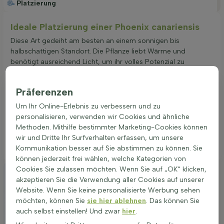
Platzierung
Ideale Platzierung einer Phoenix canariensis
Diese Art gedeiht am besten an einem sonnigen bis
halbschattigen Standort. Die Pflanze liebt Wärme und
benötigt ausreichend Licht, um ihr volles Potenzial zu
erreichen. Ein Standort, der vor allem während der kühleren
Monate ausreichend Sonnenlicht bietet, ist ideal. Trotz ihrer
Präferenzen
Vorliebe für Wärme sollte jedoch darauf geachtet werden,
dass die Pflanze vor den extremsten Wetterbedingungen wie
Um Ihr Online-Erlebnis zu verbessern und zu
starkem Frost geschützt wird, da sie nur eine begrenzte
personalisieren, verwenden wir Cookies und ähnliche
Winterhärte aufweist. Ein windgeschützter Platz minimiert das
Methoden. Mithilfe bestimmter Marketing-Cookies können
Risiko von Frostschäden und ermöglicht der Pflanze ein
wir und Dritte Ihr Surfverhalten erfassen, um unsere
gesundes Wachstum.
Kommunikation besser auf Sie abstimmen zu können. Sie
können jederzeit frei wählen, welche Kategorien von
Cookies Sie zulassen möchten. Wenn Sie auf „OK“ klicken,
akzeptieren Sie die Verwendung aller Cookies auf unserer
Website. Wenn Sie keine personalisierte Werbung sehen
möchten, können Sie
sie hier ablehnen
. Das können Sie
auch selbst einstellen! Und zwar
hier
.