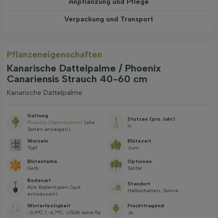
Anpflanzung und Pflege
Verpackung und Transport
Pflanzeneigenschaften
Kanarische Dattelpalme / Phoenix
Canariensis Strauch 40-60 cm
Kanarische Dattelpalme
Gattung
Stutzen (pro Jahr)
Phoenix (Dattelpalme)
(alle
1x
Sorten anzeigen)
Wurzeln
Blütezeit
Topf
Juni
Blütenfarbe
Optionen
Gelb
Solitär
Bodenart
Standort
Alle Bodentypen (gut
Halbschatten, Sonne
entwässert)
Winterfestigkeit
Fruchttragend
-3,9°C / -6,7°C, USDA zone 9a
Ja