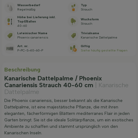
Wasserbedarf
Typ
Regelmäßig
Strauch
Höhe bei Lieferung inkl.
Wuchsform
Topf/Ballen
Strauch
40-60
Lateinischer Name
Trivialname
Phoenix canariensis
Kanarische Dattelpalme
Art. nr.
Giftig
P-PC-S-40-60-P
Siehe häufig gestellte Fragen
Beschreibung
Kanarische Dattelpalme / Phoenix
Canariensis Strauch 40-60 cm
| Kanarische
Dattelpalme
Die Phoenix canariensis, besser bekannt als die Kanarische
Dattelpalme, ist eine majestätische Pflanze, die mit ihren
eleganten, fächerförmigen Blättern mediterranes Flair in jeden
Garten bringt. Sie ist die ideale Solitärpflanze, um ein exotisches
Ambiente zu schaffen und stammt ursprünglich von den
Kanarischen Inseln.