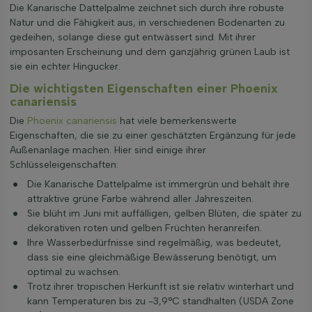
Die Kanarische Dattelpalme zeichnet sich durch ihre robuste
Natur und die Fähigkeit aus, in verschiedenen Bodenarten zu
gedeihen, solange diese gut entwässert sind. Mit ihrer
imposanten Erscheinung und dem ganzjährig grünen Laub ist
sie ein echter Hingucker.
Die wichtigsten Eigenschaften einer Phoenix
canariensis
Die
Phoenix canariensis
hat viele bemerkenswerte
Eigenschaften, die sie zu einer geschätzten Ergänzung für jede
Außenanlage machen. Hier sind einige ihrer
Schlüsseleigenschaften:
Die Kanarische Dattelpalme ist immergrün und behält ihre
attraktive grüne Farbe während aller Jahreszeiten.
Sie blüht im Juni mit auffälligen, gelben Blüten, die später zu
dekorativen roten und gelben Früchten heranreifen.
Ihre Wasserbedürfnisse sind regelmäßig, was bedeutet,
dass sie eine gleichmäßige Bewässerung benötigt, um
optimal zu wachsen.
Trotz ihrer tropischen Herkunft ist sie relativ winterhart und
kann Temperaturen bis zu -3,9°C standhalten (USDA Zone