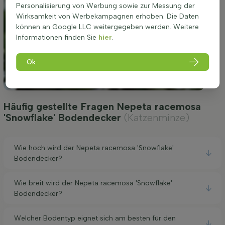
Personalisierung von Werbung sowie zur Messung der
Wirksamkeit von Werbekampagnen erhoben. Die Daten
können an Google LLC weitergegeben werden. Weitere
Informationen finden Sie
hier
.
Ok
Häufig gestellte Fragen Nepeta racemosa
'Snowflake' Bodendecker
(Katzenminze)
Wie hoch wird der Nepeta racemosa 'Snowflake'
Bodendecker?
Wie breit wird der Nepeta racemosa 'Snowflake'
Bodendecker?
Welcher Bodentyp eignet sich am besten für den