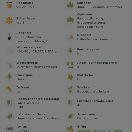
Topfgröße
Blütezeit
9x9 cm (P9)
Juni, Juli, August, September
Optionen
Blütenfarbe
Randbepflanzung,
Weiß
Gruppenpflanzung,
Randbepflanzung
Bodenart
Standort
Alle Bodenarten
Halbschatten, Sonne
(wasserdurchlässig)
Winterfestigkeit
Fruchttragend
-34,4°C / -28,9°C, USDA zone
Nein
4
Wasserbedarf
Anzahl der Pflanzen pro m²
Durchschnittliches Wasser
6
Immergrün
Blattfarbe
Nein
Grün
Duftend
Wuchsart
Ja
Buschige Wuchsform
Pflanzenhöhe bei Lieferung
Erwachsenenhöhe (cm)
(ohne Wurzeln)
40
5-10
Lateinischer Name
Trivialname
Nepeta racemosa 'Snowflake'
Katzenminze
Art. nr.
Giftig
1027557
Siehe häufig gestellte Fragen