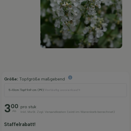
Größe:
Topfgröße maßgebend
5-10cm
|
Topf 9x9 cm (P9)
|
Vorläufig ausverkauft
3
00
pro stuk
Ab
Inkl. MwSt. Zzgl. Versandkosten (wird im Warenkorb berechnet)
Staffelrabatt!