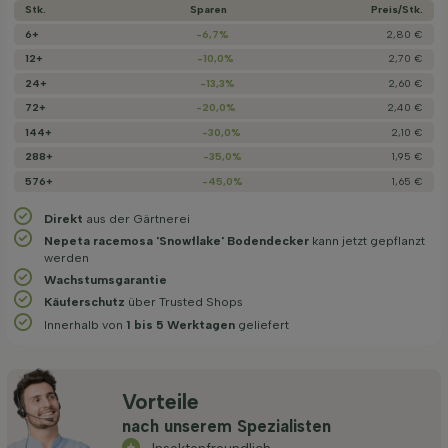
Stk.
Sparen
Preis/­Stk.
6+
-6,7%
2,80 €
12+
-10,0%
2,70 €
24+
-13,3%
2,60 €
72+
-20,0%
2,40 €
144+
-30,0%
2,10 €
288+
-35,0%
1,95 €
576+
-45,0%
1,65 €
Direkt
aus der Gärtnerei
Nepeta racemosa 'Snowflake' Bodendecker
kann jetzt gepflanzt
werden
Wachstums­garantie
Käuferschutz
über Trusted Shops
Innerhalb von
1 bis 5 Werktagen
geliefert
Vorteile
nach unserem Spezialisten