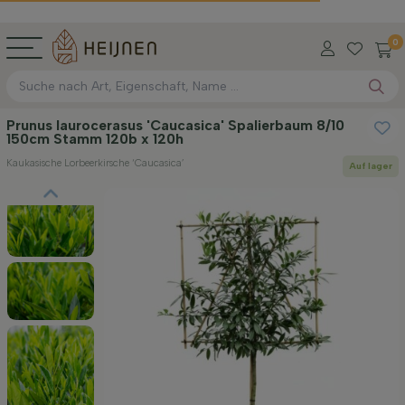
0
Prunus laurocerasus 'Caucasica' Spalierbaum 8/10
150cm Stamm 120b x 120h
Kaukasische Lorbeerkirsche ‘Caucasica’
Auf lager