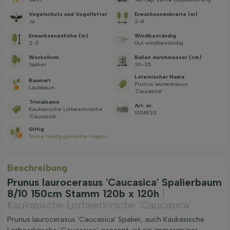
Vogelschutz und Vogelfutter
Erwachsenenbreite (m)
Ja
2-4
Erwachsenenhöhe (m)
Windbeständig
2-3
Gut windbeständig
Wuchsform
Ballen durchmesser (cm)
Spalier
30-35
Lateinischer Name
Baumart
Prunus laurocerasus
Laubbaum
'Caucasica'
Trivialname
Art. nr.
Kaukasische Lorbeerkirsche
1006933
‘Caucasica’
Giftig
Siehe häufig gestellte Fragen
Beschreibung
Prunus laurocerasus 'Caucasica' Spalierbaum
8/10 150cm Stamm 120b x 120h
|
Kaukasische Lorbeerkirsche ‘Caucasica’
Prunus laurocerasus 'Caucasica' Spalier, auch Kaukasische