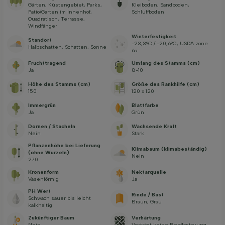
Gärten, Küstengebiet, Parks,
Kleiboden, Sandboden,
Patio/Garten im Innenhof,
Schluffboden
Quadratisch, Terrasse,
Windfänger
Winterfestigkeit
Standort
-23,3°C / -20,6°C, USDA zone
Halbschatten, Schatten, Sonne
6a
Fruchttragend
Umfang des Stamms (cm)
Ja
8-10
Höhe des Stamms (cm)
Größe des Rankhilfe (cm)
150
120 x 120
Immergrün
Blattfarbe
Ja
Grün
Dornen / Stacheln
Wachsende Kraft
Nein
Stark
Pflanzenhöhe bei Lieferung
Klimabaum (klimabeständig)
(ohne Wurzeln)
Nein
270
Kronenform
Nektarquelle
Vasenförmig
Ja
PH Wert
Rinde / Bast
Schwach sauer bis leicht
Braun, Grau
kalkhaltig
Zukünftiger Baum
Verhärtung
Nein
Verträgt keine Bepflasterung