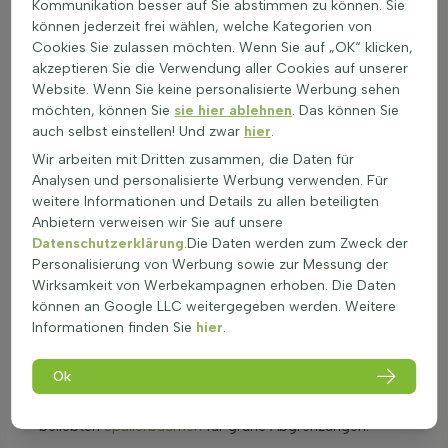
Wichtige Merkmale der Kaukasischen
Kommunikation besser auf Sie abstimmen zu können. Sie
Lorbeerkirsche ‘Caucasica’ (Prunus laurocerasus
können jederzeit frei wählen, welche Kategorien von
'Caucasica') Spalier
Cookies Sie zulassen möchten. Wenn Sie auf „OK“ klicken,
akzeptieren Sie die Verwendung aller Cookies auf unserer
Im Mai zeigt die Kaukasische Lorbeerkirsche weiße
Website. Wenn Sie keine personalisierte Werbung sehen
Blütenrispen, die reich an Nektar sind und viele Bienen und
möchten, können Sie
sie hier ablehnen
. Das können Sie
Schmetterlinge anziehen; die immergrünen, dunkelgrünen
auch selbst einstellen! Und zwar
hier
.
Blätter sind länglich, lederartig und bieten Vögeln guten
Sichtschutz.
Wir arbeiten mit Dritten zusammen, die Daten für
Als Spalier wächst der Baum flach, vasenförmig und dicht
Analysen und personalisierte Werbung verwenden. Für
verzweigt, mit grau-brauner Rinde und robusten,
weitere Informationen und Details zu allen beteiligten
aufrechten Trieben, ideal als Formgehölz und Sichtschutz.
Anbietern verweisen wir Sie auf unsere
Der Standort kann sonnig, halbschattig oder schattig sein;
Datenschutzerklärung
.Die Daten werden zum Zweck der
der Baum ist gut windfest, verträgt jedoch keine
Personalisierung von Werbung sowie zur Messung der
Befestigung direkt am Wurzelbereich.
Wirksamkeit von Werbekampagnen erhoben. Die Daten
Lehmiger, sandiger oder schluffiger Boden ist geeignet,
können an Google LLC weitergegeben werden. Weitere
leicht sauer bis leicht kalkhaltig; ein lockerer, gut
Informationen finden Sie
hier
.
durchlüfteter Boden fördert den starken Wuchs von Prunus
laurocerasus 'Caucasica' Spalier.
Ok
Blätter und Samen sind giftig und sollten nicht verzehrt
werden; die Prunus laurocerasus 'Caucasica' gehört zu den
beliebten
Spalierbäumen
für grüne Abgrenzungen.