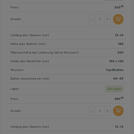
95
Preis
260
Anzahl
-
+
Umfang des Stamms (cm)
12-14
Höhe des Stamms (cm)
180
Pflanzenhöhe bei Lieferung (ohne Wurzeln)
300
Größe des Rankhilfe (cm)
150 x 120
Wurzeln
Topf/ballen
Ballen durchmesser (cm)
40-45
Lager
Auf lager
95
Preis
280
Anzahl
-
+
Umfang des Stamms (cm)
12-14