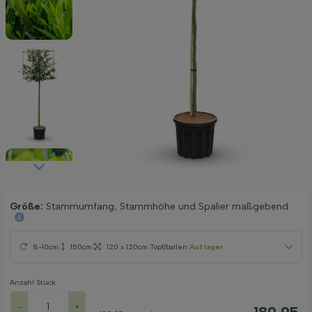
Größe:
Stammumfang, Stammhöhe und Spalier maßgebend
8-10cm
|
150cm
|
120 x 120cm
|
Topf/ballen
|
Auf lager
Anzahl Stück
-
+