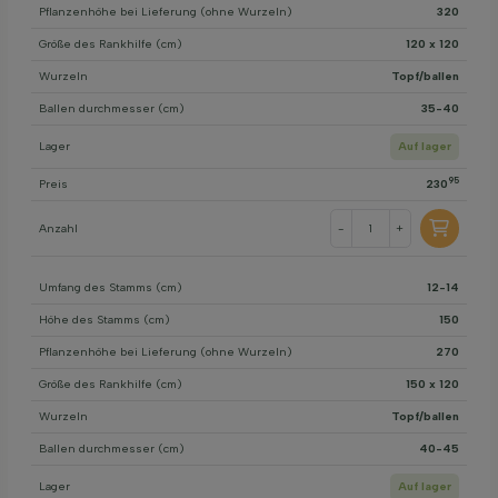
Pflanzenhöhe bei Lieferung (ohne Wurzeln)
320
Größe des Rankhilfe (cm)
120 x 120
Wurzeln
Topf/ballen
Ballen durchmesser (cm)
35-40
Lager
Auf lager
95
Preis
230
Anzahl
-
+
Umfang des Stamms (cm)
12-14
Höhe des Stamms (cm)
150
Pflanzenhöhe bei Lieferung (ohne Wurzeln)
270
Größe des Rankhilfe (cm)
150 x 120
Wurzeln
Topf/ballen
Ballen durchmesser (cm)
40-45
Lager
Auf lager