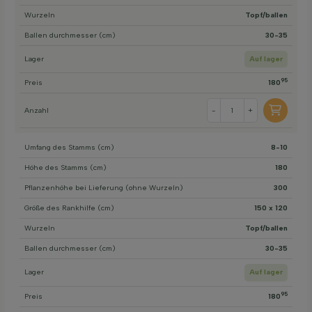
Wurzeln
Topf/ballen
Ballen durchmesser (cm)
30-35
Lager
Auf lager
95
Preis
180
Anzahl
-
+
Umfang des Stamms (cm)
8-10
Höhe des Stamms (cm)
180
Pflanzenhöhe bei Lieferung (ohne Wurzeln)
300
Größe des Rankhilfe (cm)
150 x 120
Wurzeln
Topf/ballen
Ballen durchmesser (cm)
30-35
Lager
Auf lager
95
Preis
180