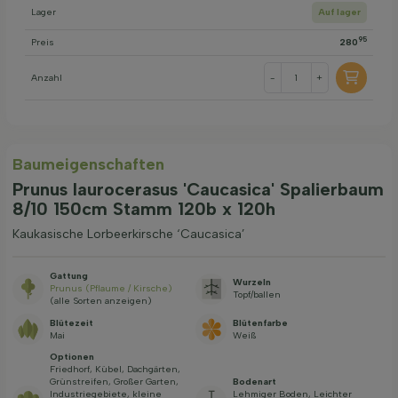
Lager
Auf lager
95
Preis
280
Anzahl
-
+
Baum­eigen­schaften
Prunus laurocerasus 'Caucasica' Spalierbaum
8/10 150cm Stamm 120b x 120h
Kaukasische Lorbeerkirsche ‘Caucasica’
Gattung
Wurzeln
Prunus (Pflaume / Kirsche)
Topf/ballen
(alle Sorten anzeigen)
Blütezeit
Blütenfarbe
Mai
Weiß
Optionen
Friedhorf, Kübel, Dachgärten,
Grünstreifen, Großer Garten,
Bodenart
Industriegebiete, kleine
Lehmiger Boden, Leichter