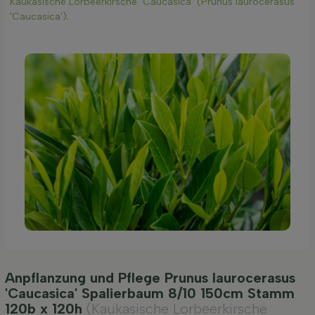
Kaukasische Lorbeerkirsche ‘Caucasica’ (Prunus laurocerasus
'Caucasica')
.
Anpflanzung und Pflege Prunus laurocerasus
'Caucasica' Spalierbaum 8/10 150cm Stamm
120b x 120h
(Kaukasische Lorbeerkirsche