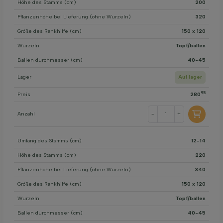
Höhe des Stamms (cm)
200
Pflanzenhöhe bei Lieferung (ohne Wurzeln)
320
Größe des Rankhilfe (cm)
150 x 120
Wurzeln
Topf/ballen
Ballen durchmesser (cm)
40-45
Lager
Auf lager
95
Preis
280
Anzahl
-
+
Umfang des Stamms (cm)
12-14
Höhe des Stamms (cm)
220
Pflanzenhöhe bei Lieferung (ohne Wurzeln)
340
Größe des Rankhilfe (cm)
150 x 120
Wurzeln
Topf/ballen
Ballen durchmesser (cm)
40-45