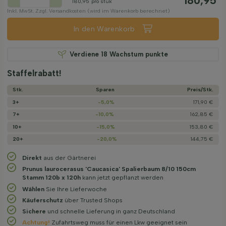
180,95
180,95
pro stuk
Inkl. MwSt. Zzgl. Versandkosten (wird im Warenkorb berechnet)
In den Warenkorb
Verdiene
18
Wachstum punkte
Staffelrabatt!
Stk.
Sparen
Preis/­Stk.
3+
-5,0%
171,90 €
7+
-10,0%
162,85 €
10+
-15,0%
153,80 €
20+
-20,0%
144,75 €
Direkt
aus der Gärtnerei
Prunus laurocerasus 'Caucasica' Spalierbaum 8/10 150cm
Stamm 120b x 120h
kann jetzt gepflanzt werden
Wählen
Sie Ihre Lieferwoche
Käuferschutz
über Trusted Shops
Sichere
und schnelle Lieferung in ganz Deutschland
Achtung!
Zufahrtsweg muss für einen Lkw geeignet sein