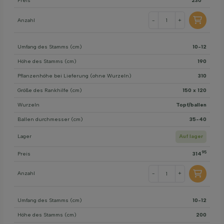
Preis
230
Anzahl
-
+
Umfang des Stamms (cm)
10-12
Höhe des Stamms (cm)
190
Pflanzenhöhe bei Lieferung (ohne Wurzeln)
310
Größe des Rankhilfe (cm)
150 x 120
Wurzeln
Topf/ballen
Ballen durchmesser (cm)
35-40
Lager
Auf lager
95
Preis
314
Anzahl
-
+
Umfang des Stamms (cm)
10-12
Höhe des Stamms (cm)
200