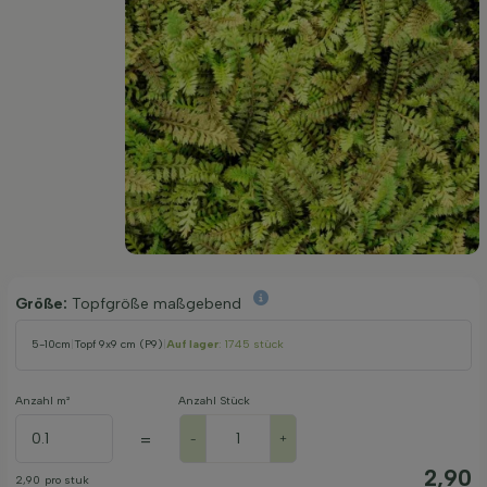
Größe:
Topfgröße maßgebend
5-10cm
|
Topf 9x9 cm (P9)
|
Auf lager
: 1745 stück
Anzahl m²
Anzahl Stück
=
-
+
2,90
2,90
pro stuk