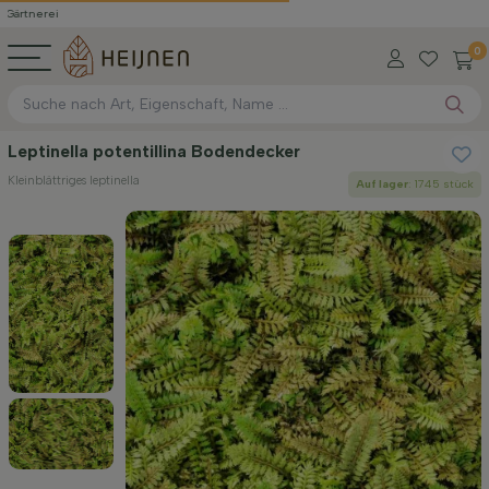
i
0
Leptinella potentillina Bodendecker
Kleinblättriges leptinella
Auf lager
: 1745 stück