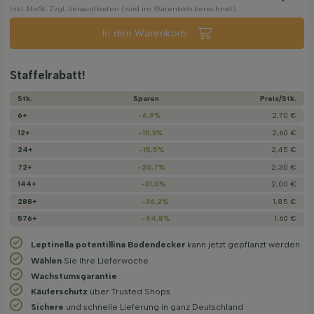
Inkl. MwSt. Zzgl. Versandkosten (wird im Warenkorb berechnet)
In den Warenkorb
Staffelrabatt!
Stk.
Sparen
Preis/­Stk.
6+
-6,9%
2,70 €
12+
-10,3%
2,60 €
24+
-15,5%
2,45 €
72+
-20,7%
2,30 €
144+
-31,0%
2,00 €
288+
-36,2%
1,85 €
576+
-44,8%
1,60 €
Leptinella potentillina Bodendecker
kann jetzt gepflanzt werden
Wählen
Sie Ihre Lieferwoche
Wachstums­garantie
Käuferschutz
über Trusted Shops
Sichere
und schnelle Lieferung in ganz Deutschland