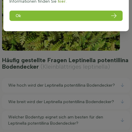
Informationen finden Sie
hier
.
Ok
Häufig gestellte Fragen Leptinella potentillina
Bodendecker
(Kleinblättriges leptinella)
Wie hoch wird der Leptinella potentillina Bodendecker?
Wie breit wird der Leptinella potentillina Bodendecker?
Welcher Bodentyp eignet sich am besten für den
Leptinella potentillina Bodendecker?