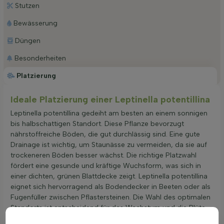
Stutzen
Bewässerung
Düngen
Besonderheiten
Platzierung
Ideale Platzierung einer Leptinella potentillina
Leptinella potentillina gedeiht am besten an einem sonnigen
bis halbschattigen Standort. Diese Pflanze bevorzugt
nährstoffreiche Böden, die gut durchlässig sind. Eine gute
Drainage ist wichtig, um Staunässe zu vermeiden, da sie auf
trockeneren Böden besser wächst. Die richtige Platzwahl
fördert eine gesunde und kräftige Wuchsform, was sich in
einer dichten, grünen Blattdecke zeigt. Leptinella potentillina
eignet sich hervorragend als Bodendecker in Beeten oder als
Fugenfüller zwischen Pflastersteinen. Die Wahl des optimalen
Standorts ist entscheidend für das Wachstum und die Blüte
dieser winterharten Pflanze.