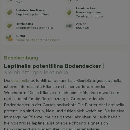
5
5-10
Lateinisches
Lateinischer Name
Namenssynonym
Leptinella potentillina
Cotula potentillina
Trivialname
Art. nr.
Kleinblättriges leptinella
1027485
Giftig
Siehe häufig gestellte Fragen
Beschreibung
Leptinella potentillina Bodendecker
|
Kleinblättriges leptinella
Die
Leptinella
potentillina, bekannt als Kleinblättriges leptinella,
ist eine interessante Pflanze mit einer zodeformenden
Wuchsform. Diese Pflanze erreicht eine Höhe von etwa 5 cm
und ist ideal für die Bepflanzung in Gruppen oder als
Bodendecker in der Gartenlandschaft. Die Blätter der Leptinella
potentillina sind grün, klein und fühlen sich weich an. Sie ist eine
immergrüne Pflanze, die das ganze Jahr über ihr Laub behält.
Kleinblättriges leptinella ist pflegeleicht und eignet sich
hervorragend als 'Fugenfüller' in der Gartenanlage.