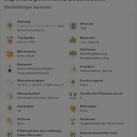
Kleinblättriges leptinella
Gattung
Wurzeln
Leptinella (Pfennigkraut)
(alle
Topf
Sorten anzeigen)
Topfgröße
Blütezeit
9x9 cm (P9)
Juli, August
Optionen
Blütenfarbe
Randbepflanzung,
Gelb, Weiß
Gruppenpflanzung
Bodenart
Standort
Nährstoffreicher Boden
Halbschatten, Sonne
(wasserdurchlässig)
Winterfestigkeit
Fruchttragend
-17,8°C / -12,2°C, USDA zone 7
Nein
Wasserbedarf
Anzahl der Pflanzen pro m²
Durchschnittliches Wasser
9
Immergrün
Blattfarbe
Ja
Grün
Duftend
Wuchsart
Nein
Teppichbildende Wuchsform
Pflanzenhöhe bei Lieferung
Erwachsenenhöhe (cm)
(ohne Wurzeln)