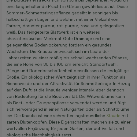
Die Blütezeit erstreckt sich von Juni bis September, wodurch
eine langanhaltende Pracht in Gärten gewährleistet ist. Diese
Sommer-Schmetterlingspflanze gedeiht in sonnigen bis
halbschattigen Lagen und belohnt mit einer Vielzahl von
Farben, darunter purpur, rot-purpur, rosa und gelegentlich
weiß. Das feingeteilte Blattwerk ist ein weiteres
charakteristisches Merkmal. Gute Drainage und eine
gelegentliche Bodenlockerung fördern ein gesundes
Wachstum. Die Knautia entwickelt sich im Laufe der
Jahreszeiten zu einer mäßig bis schnell wachsenden Pflanze,
die eine Höhe von 30 bis 100 cm erreicht. Standortwahl,
Pflege und Bodenbeschaffenheit beeinflussen die endgültige
Größe. Ein ökologischer Wert zeigt sich in ihrer Funktion als
Bienenweide und der Attraktivität für Schmetterlinge. In Bezug
auf den Duft ist die Knautia weniger intensiv, aber dennoch
von Bedeutung für die Biodiversität. Die Witwenblume kann
als Beet- oder Gruppenpflanze verwendet werden und fügt
sich hervorragend in einen Naturgarten oder als Schnittblume
ein. Die Knautia ist eine schmetterlingsfreundliche
Staude
mit
zarten Blütenköpfen. Diese Eigenschaften machen sie zu einer
wertvollen Ergänzung für jeden Garten, der auf Vielfalt und
ökologische Nachhaltigkeit setzt.