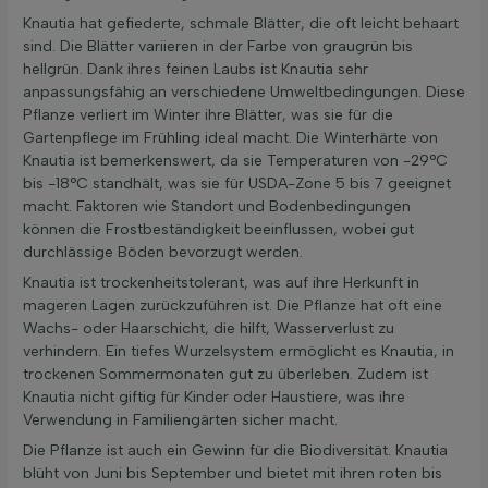
Knautia hat gefiederte, schmale Blätter, die oft leicht behaart
sind. Die Blätter variieren in der Farbe von graugrün bis
hellgrün. Dank ihres feinen Laubs ist Knautia sehr
anpassungsfähig an verschiedene Umweltbedingungen. Diese
Pflanze verliert im Winter ihre Blätter, was sie für die
Gartenpflege im Frühling ideal macht. Die Winterhärte von
Knautia ist bemerkenswert, da sie Temperaturen von -29°C
bis -18°C standhält, was sie für USDA-Zone 5 bis 7 geeignet
macht. Faktoren wie Standort und Bodenbedingungen
können die Frostbeständigkeit beeinflussen, wobei gut
durchlässige Böden bevorzugt werden.
Knautia ist trockenheitstolerant, was auf ihre Herkunft in
mageren Lagen zurückzuführen ist. Die Pflanze hat oft eine
Wachs- oder Haarschicht, die hilft, Wasserverlust zu
verhindern. Ein tiefes Wurzelsystem ermöglicht es Knautia, in
trockenen Sommermonaten gut zu überleben. Zudem ist
Knautia nicht giftig für Kinder oder Haustiere, was ihre
Verwendung in Familiengärten sicher macht.
Die Pflanze ist auch ein Gewinn für die Biodiversität. Knautia
blüht von Juni bis September und bietet mit ihren roten bis