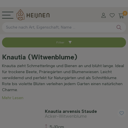
0
Filter
Sortieren nach
Knautia (Witwenblume)
Verfügbar
Knautia zieht Schmetterlinge und Bienen an und blüht lange. Ideal
für trockene Beete, Präriegärten und Blumenwiesen. Leicht
verwildernd und perfekt für Naturgärten und als Schnittblume.
Maximale Höhe (cm)
Rote bis violette Blüten verleihen jedem Garten einen natürlichen
Charme.
Mehr Lesen
Standort
Knautia arvensis Staude
Acker-Witwenblume
Wuchsform
5-10cm