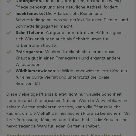
Naturgarten:
Ideal für Naturgärten, da Knautia wenig
Pflege benötigt und eine natürliche Ästhetik fördert.
Insektenecke:
Die Pflanze zieht Bienen und
Schmetterlinge an, was sie perfekt für einen Bienen- und
Schmetterlingsgarten macht.
Schnittblume:
Aufgrund ihrer attrativen Blüten eignen
sich Witwenblumen auch als Schnittblumen für
farbenfrohe Sträuße.
Präriegarten:
Mit ihrer Trockenheitstoleranz passt
Knautia gut in einen Präriegarten und ergänzt andere
Wildstauden.
Wildblumenwiesen:
In Wildblumenwiesen sorgt Knautia
für eine bunte Vielfalt und unterstützt die lokale
Biodiversität.
Diese vielseitige Pflanze bietet nicht nur visuelle Schönheit,
sondern auch ökologischen Nutzen. Wer die Witwenblume in
seinem Garten etablieren möchte, kann die Pflanze leicht
kaufen, um die Vielfalt der heimischen Flora zu bereichern. Mit
ihrer Anpassungsfähigkeit und Robustheit ist die Knautia eine
hervorragende Wahl für jeden Gartenliebhaber.
Kombinationsmöglichkeiten mit Knautia und