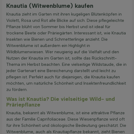
Knautia (Witwenblume) kaufen
Bodenart
Knautia zieht im Garten mit ihren kugeligen Blütenköpfen in
Violett, Rosa und Rot alle Blicke auf sich. Diese pflegeleichte
Filter anwenden
Pflanze blüht von Sommer bis Herbst und ist ideal für
trockene Beete oder Präriegärten. Interessant ist, wie Knautia
Insekten wie Bienen und Schmetterlinge anzieht. Die
Witwenblume ist außerdem ein Highlight in
Wildblumenwiesen. Wer neugierig auf die Vielfalt und den
Nutzen der Knautia im Garten ist, sollte das Rückschnitt-
Thema im Herbst beachten. Eine vielseitige Wildstaude, die in
jeder Gartenart eine Bereicherung darstellt und leicht zu
pflegen ist. Perfekt auch für diejenigen, die Knautia kaufen
möchten, um natürliche Schönheit und Insektenfreundlichkeit
zu fördern.
Was ist Knautia? Die vielseitige Wild- und
Präriepflanze
Knautia, bekannt als Witwenblume, ist eine attraktive Pflanze
aus der Familie Caprifoliaceae. Diese Wiesenpflanze wird oft
für ihre Schönheit und ökologische Bedeutung geschätzt. Die
Witwenblume, auch als Knautiapflanze bekannt, zieht Bienen