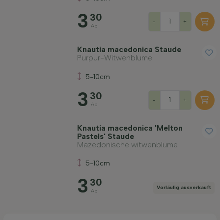
Anwendung
3
30
-
+
Ab
Blütenfarbe
Knautia macedonica Staude
Purpur-Witwenblume
Blütezeit
5-10cm
3
30
-
+
Preis
Ab
Knautia macedonica 'Melton
Pastels' Staude
Mazedonische witwenblume
5-10cm
Widerstandsfähigkeit
3
30
Vorläufig ausverkauft
Ab
Duftend