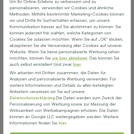
Um Ihr Online-Erlebnis zu verbessern und zu
Knautia ist eine vielseitige Staude, die in vielen Gärten gut
personalisieren, verwenden wir Cookies und ähnliche
gedeiht. Diese Pflanze ist ein wahrer Magnet für Bienen und
Methoden. Mithilfe bestimmter Marketing-Cookies können
Schmetterlinge und bietet eine reiche Nektarquelle. Um die
wir und Dritte Ihr Surfverhalten erfassen, um unsere
Blütezeit von Juni bis September voll auszukosten, sind einige
Kommunikation besser auf Sie abstimmen zu können. Sie
Pflegetipps zu beachten.
können jederzeit frei wählen, welche Kategorien von
Pflege und Wartung:
Cookies Sie zulassen möchten. Wenn Sie auf „OK“ klicken,
Knautia bevorzugt einen mäßig nährstoffreichen, gut
akzeptieren Sie die Verwendung aller Cookies auf unserer
durchlässigen Boden.
Website. Wenn Sie keine personalisierte Werbung sehen
Sie gedeiht am besten in voller Sonne und ist
möchten, können Sie
sie hier ablehnen
. Das können Sie
trockenheitstolerant.
auch selbst einstellen! Und zwar
hier
.
Ein leichter Rückschnitt fördert die Nachblüte und
Wir arbeiten mit Dritten zusammen, die Daten für
verlängert die Blütezeit.
Analysen und personalisierte Werbung verwenden. Für
Schnitt­empfehlung:
weitere Informationen und Details zu allen beteiligten
Nach der Blüte verblühte Blumen entfernen, um eine
Anbietern verweisen wir Sie auf unsere
zweite Blüte zu fördern.
Datenschutzerklärung
.Die Daten werden zum Zweck der
Im Herbst oder Frühling bis zum Boden
Personalisierung von Werbung sowie zur Messung der
zurückschneiden.
Wirksamkeit von Werbekampagnen erhoben. Die Daten
Eine scharfe Gartenschere sollte verwendet werden.
können an Google LLC weitergegeben werden. Weitere
Informationen finden Sie
hier
.
Düngung:
Bemeste im Frühjahr, um den Wachstumsschub zu