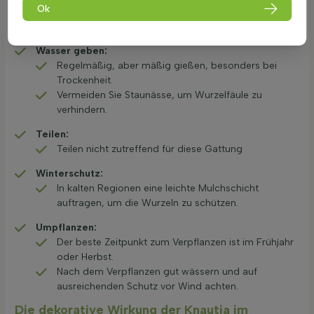
Ok
unterstützen.
Nährstoffarme Böden benötigen öfter Dünger.
Wasser geben:
Regelmäßig, aber mäßig gießen, besonders bei
Trockenheit.
Vermeiden Sie Staunässe, um Wurzelfäule zu
verhindern.
Teilen:
Teilen nicht zutreffend für diese Gattung
Winterschutz:
In kalten Regionen eine leichte Mulchschicht
auftragen, um die Wurzeln zu schützen.
Umpflanzen:
Der beste Zeitpunkt zum Verpflanzen ist im Frühjahr
oder Herbst.
Nach dem Verpflanzen gut wässern und auf
ausreichenden Schutz vor Wind achten.
Die dekorative Wirkung der Knautia im