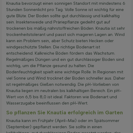
Knautia bevorzugt einen sonnigen Standort mit mindestens 6
Stunden Sonnenlicht pro Tag. Volle Sonne ist wichtig für eine
gute Blüte. Der Boden sollte gut durchlässig und kalkhaltig
sein. Insektenweide und Präriepflanze gedeiht gut auf
trockenen bis mäßig nährstoffreichen Böden. Knautia ist sehr
trockenheitstolerant und passt sich mageren Lagen an. Wind
kann ein Problem sein, aber Schutz bieten Hecken oder
windgeschützte Stellen. Die richtige Bodenart ist
entscheidend. Kalkreiche Böden fördern das Wachstum.
Regelmäßiges Düngen und ein gut durchlässiger Boden sind
wichtig, um die Pflanze gesund zu halten. Die
Bodenfeuchtigkeit spielt eine wichtige Rolle. In Regionen mit
viel Sonne und Wind trocknet der Boden schneller aus. Daher
ist regelmäßiges Gießen notwendig. Die pH-Vorlieben von
Knautia liegen im neutralen bis kalkhaltigen Bereich. Ein pH-
Wert von 6,5 bis 8,0 ist ideal. Faktoren wie Bodenart und
Wasserzugabe beeinflussen den pH-Wert.
So pflanzen Sie Knautia erfolgreich im Garten
Knautia kann im Frühjahr (April–Mai) oder im Spätsommer
(September) gepflanzt werden. Sie sollte in einen