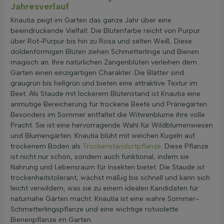
Jahresverlauf
Knautia zeigt im Garten das ganze Jahr über eine
beeindruckende Vielfalt. Die Blütenfarbe reicht von Purpur
über Rot-Purpur bis hin zu Rosa und selten Weiß. Diese
doldenförmigen Blüten ziehen Schmetterlinge und Bienen
magisch an. Ihre natürlichen Zangenblüten verleihen dem
Garten einen einzigartigen Charakter. Die Blätter sind
graugrün bis hellgrün und bieten eine attraktive Textur im
Beet. Als Staude mit lockerem Blütenstand ist Knautia eine
anmutige Bereicherung für trockene Beete und Präriegärten.
Besonders im Sommer entfaltet die Witwenblume ihre volle
Pracht. Sie ist eine hervorragende Wahl für Wildblumenwiesen
und Blumengärten. Knautia blüht mit weichen Kugeln auf
trockenem Boden als
Trockenstandortpflanze
. Diese Pflanze
ist nicht nur schön, sondern auch funktional, indem sie
Nahrung und Lebensraum für Insekten bietet. Die Staude ist
trockenheitstolerant, wächst mäßig bis schnell und kann sich
leicht verwildern, was sie zu einem idealen Kandidaten für
naturnahe Gärten macht. Knautia ist eine wahre Sommer-
Schmetterlingspflanze und eine wichtige rotviolette
Bienenpflanze im Garten.