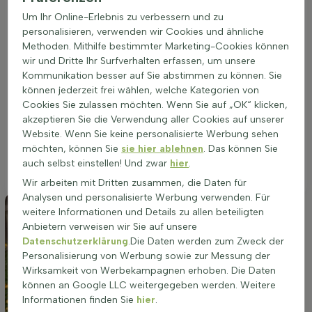
Cephalanthus occidentalis gedeiht am besten an einem
Um Ihr Online-Erlebnis zu verbessern und zu
sonnigen bis halbschattigen Standort. Diese Pflanze
personalisieren, verwenden wir Cookies und ähnliche
bevorzugt feuchte Böden und ist ideal für nasse Gebiete
Methoden. Mithilfe bestimmter Marketing-Cookies können
geeignet. Eine gut durchlässige Erde fördert das Wachstum
wir und Dritte Ihr Surfverhalten erfassen, um unsere
und die Gesundheit der Pflanze. Auf allen Bodenarten kann
Kommunikation besser auf Sie abstimmen zu können. Sie
sie gut wachsen, solange die Feuchtigkeit ausreichend ist. Ein
können jederzeit frei wählen, welche Kategorien von
optimaler Standort führt zu einer reicheren Blüte und
Cookies Sie zulassen möchten. Wenn Sie auf „OK“ klicken,
intensiveren Herbstfarben. Die Pflanze eignet sich
akzeptieren Sie die Verwendung aller Cookies auf unserer
hervorragend für die Bepflanzung in Beeten oder als
Website. Wenn Sie keine personalisierte Werbung sehen
Gruppenpflanzung. Die richtige Standortwahl ist
möchten, können Sie
sie hier ablehnen
. Das können Sie
entscheidend für das Wohlbefinden und die Blühfreudigkeit
auch selbst einstellen! Und zwar
hier
.
von Cephalanthus occidentalis.
Wir arbeiten mit Dritten zusammen, die Daten für
Analysen und personalisierte Werbung verwenden. Für
weitere Informationen und Details zu allen beteiligten
Anbietern verweisen wir Sie auf unsere
Datenschutzerklärung
.Die Daten werden zum Zweck der
Personalisierung von Werbung sowie zur Messung der
Wirksamkeit von Werbekampagnen erhoben. Die Daten
können an Google LLC weitergegeben werden. Weitere
Informationen finden Sie
hier
.