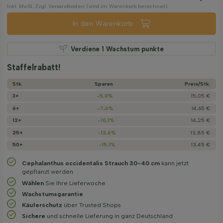
Inkl. MwSt. Zzgl. Versandkosten (wird im Warenkorb berechnet)
In den Warenkorb
Verdiene
1
Wachstum punkte
Staffelrabatt!
Stk.
Sparen
Preis/­Stk.
3+
-5,0%
15,05 €
6+
-7,6%
14,65 €
12+
-10,1%
14,25 €
25+
-12,6%
13,85 €
50+
-15,1%
13,45 €
Cephalanthus occidentalis Strauch 30-40 cm
kann jetzt
gepflanzt werden
Wählen
Sie Ihre Lieferwoche
Wachstums­garantie
Käuferschutz
über Trusted Shops
Sichere
und schnelle Lieferung in ganz Deutschland