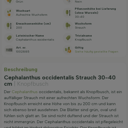
Grün
Nein
Pflanzenhöhe bei Lieferung
Wuchsart
(ohne Wurzeln)
Aufrechte Wuchsform
30-40
Erwachsenenhöhe (cm)
Wuchsform
200
Strauch
Lateinischer Name
Trivialname
Cephalanthus occidentalis
Knopfbusch
Art. nr.
Giftig
1002885
Siehe häufig gestellte Fragen
Beschreibung
Cephalanthus occidentalis Strauch 30-40
cm
| Knopfbusch
Der
Cephalanthus
occidentalis, bekannt als Knopfbusch, ist ein
auffälliger Strauch mit einer aufrechten Wuchsform. Der
Knopfbusch erreicht eine Höhe von bis zu 200 cm und kann
sich ebenso breit ausdehnen. Die Blätter sind grün, oval und
fühlen sich glatt an. Sie sind nicht duftend und der Strauch ist
nicht immergrün. Der Cephalanthus occidentalis ist pflegeleicht
und bildet im Herbst dekorative Früchte. Der Knopfbusch ist