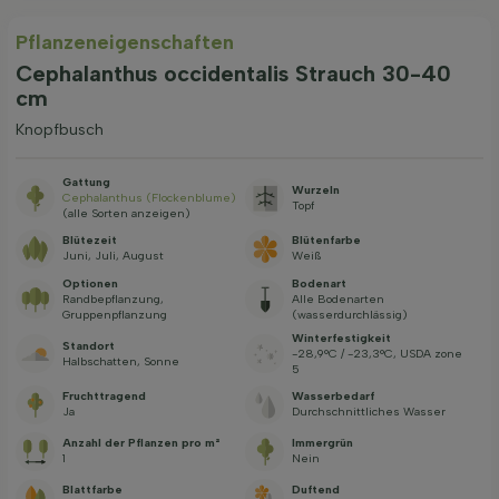
Pflanzeneigenschaften
Cephalanthus occidentalis Strauch 30-40
cm
Knopfbusch
Gattung
Wurzeln
Cephalanthus (Flockenblume​)
Topf
(alle Sorten anzeigen)
Blütezeit
Blütenfarbe
Juni, Juli, August
Weiß
Optionen
Bodenart
Randbepflanzung,
Alle Bodenarten
Gruppenpflanzung
(wasserdurchlässig)
Winterfestigkeit
Standort
-28,9°C / -23,3°C, USDA zone
Halbschatten, Sonne
5
Fruchttragend
Wasserbedarf
Ja
Durchschnittliches Wasser
Anzahl der Pflanzen pro m²
Immergrün
1
Nein
Blattfarbe
Duftend