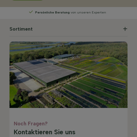
perten
Wählen
Sie Ihre Lieferwoche
Sortiment
Noch Fragen?
Kontaktieren Sie uns