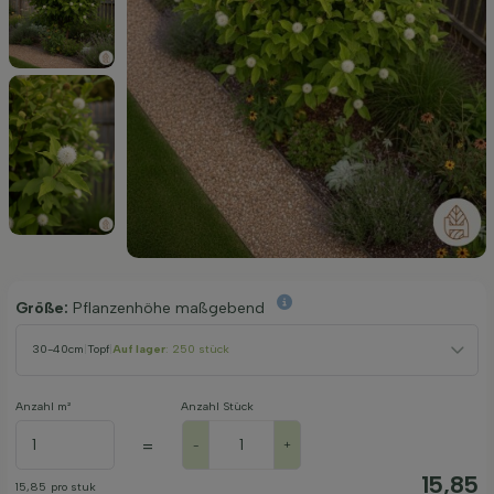
Größe:
Pflanzenhöhe maßgebend
30-40cm
|
Topf
|
Auf lager
: 250 stück
Anzahl m²
Anzahl Stück
=
-
+
15,85
15,85
pro stuk