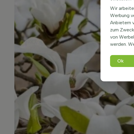
Wir arbeite
Werbung ve
Anbietern 
zum Zweck 
von Werbe
werden. We
Ok