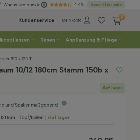
Direkt
aus der Gärtnerei
4.4/5
Wachstum punkte
Geschäftskunde
0
Kundenservice
Mein konto
lkonpflanzen
Rasen
Anpflanzung & Pflege
lier 150 x 120 T
baum 10/12 180cm Stamm 150b x
Auf lager
e und Spalier maßgebend
x 120cm
|
Topf/ballen
|
Auf lager