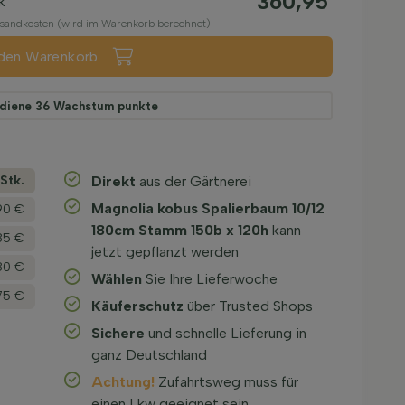
360,95
k
ersandkosten (wird im Warenkorb berechnet)
 den Warenkorb
rdiene
36
Wachstum punkte
­Stk.
Direkt
aus der Gärtnerei
Magnolia kobus Spalierbaum 10/12
90 €
180cm Stamm 150b x 120h
kann
85 €
jetzt gepflanzt werden
80 €
Wählen
Sie Ihre Lieferwoche
75 €
Käuferschutz
über Trusted Shops
Sichere
und schnelle Lieferung in
ganz Deutschland
Achtung!
Zufahrtsweg muss für
einen Lkw geeignet sein