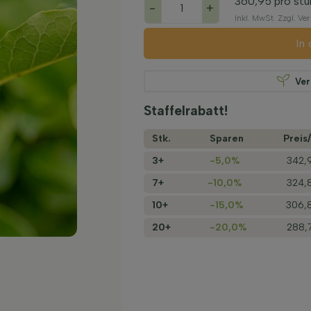
360,95
pro stu
-
+
Inkl. MwSt. Zzgl. V
In
Ve
Staffelrabatt!
Stk.
Sparen
Preis/
3+
-5,0%
342,
7+
-10,0%
324,
10+
-15,0%
306,
20+
-20,0%
288,