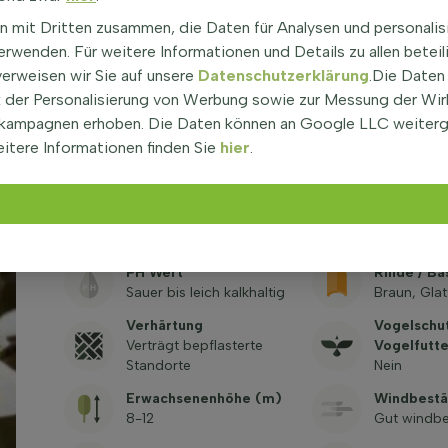
(cm)
180
10-12
n mit Dritten zusammen, die Daten für Analysen und personalis
rwenden. Für weitere Informationen und Details zu allen beteil
Immergrün
Blattfarbe
verweisen wir Sie auf unsere
Datenschutzerklärung
.Die Daten
Nein
Grün
der Personalisierung von Werbung sowie zur Messung der Wi
kampagnen erhoben. Die Daten können an Google LLC weiter
Wachsende Kraft
Herbstfar
itere Informationen finden Sie
hier
.
Langsam
Braun, Gel
Klimabaum
Kronenfo
(klimabeständig)
Breit eiför
Nein
PH Wert
Rinde / Ba
Sauer bis leich kalkhaltig
Braun, Glat
Verhärtung
Vogelschu
Verträgt bepflasterte
Vogelfutte
Standorte
Nein
Erwachsenenhöhe (m)
Windbestä
8-12
Gut windbe