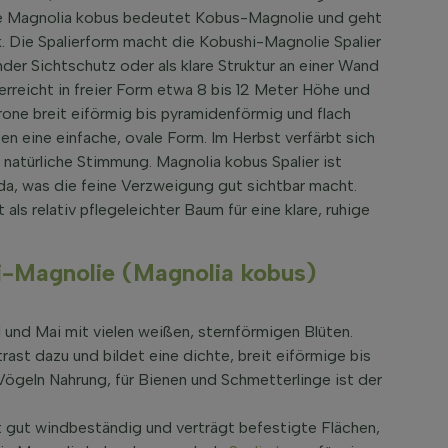
ame Magnolia kobus bedeutet Kobus-Magnolie und geht
. Die Spalierform macht die Kobushi-Magnolie Spalier
der Sichtschutz oder als klare Struktur an einer Wand
reicht in freier Form etwa 8 bis 12 Meter Höhe und
Krone breit eiförmig bis pyramidenförmig und flach
ben eine einfache, ovale Form. Im Herbst verfärbt sich
 natürliche Stimmung. Magnolia kobus Spalier ist
da, was die feine Verzweigung gut sichtbar macht.
als relativ pflegeleichter Baum für eine klare, ruhige
i-Magnolie (Magnolia kobus)
l und Mai mit vielen weißen, sternförmigen Blüten.
ast dazu und bildet eine dichte, breit eiförmige bis
ögeln Nahrung, für Bienen und Schmetterlinge ist der
t gut windbeständig und verträgt befestigte Flächen,