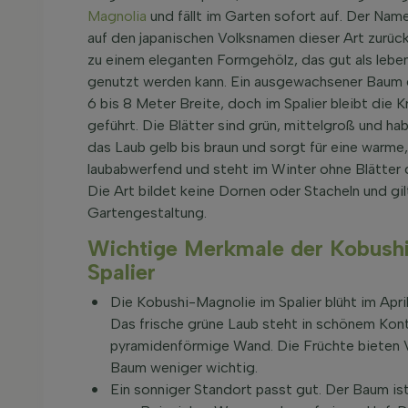
Magnolia
und fällt im Garten sofort auf. Der N
auf den japanischen Volksnamen dieser Art zurück
zu einem eleganten Formgehölz, das gut als leben
genutzt werden kann. Ein ausgewachsener Baum er
6 bis 8 Meter Breite, doch im Spalier bleibt die 
geführt. Die Blätter sind grün, mittelgroß und ha
das Laub gelb bis braun und sorgt für eine warme,
laubabwerfend und steht im Winter ohne Blätter 
Die Art bildet keine Dornen oder Stacheln und gilt 
Gartengestaltung.
Wichtige Merkmale der Kobush
Spalier
Die Kobushi-Magnolie im Spalier blüht im Apri
Das frische grüne Laub steht in schönem Kontr
pyramidenförmige Wand. Die Früchte bieten V
Baum weniger wichtig.
Ein sonniger Standort passt gut. Der Baum is