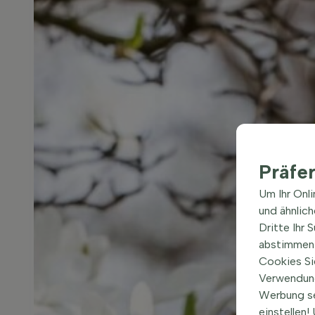
Präfe
Um Ihr Onl
und ähnlic
Dritte Ihr 
abstimmen 
Cookies Si
Verwendung
Werbung s
einstellen