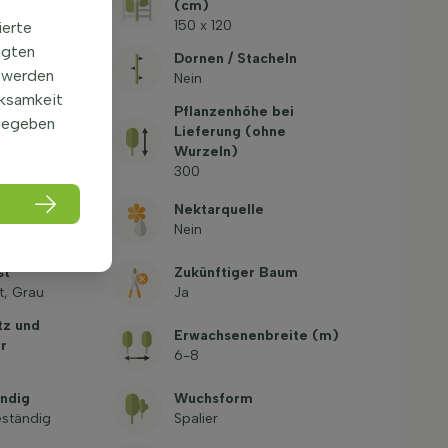
(cm)
150 x 120
ierte
igten
Dornen / Stacheln
 werden
Nein
rksamkeit
Pflanzenhöhe bei
gegeben
be
Lieferung (ohne
b
Wurzeln)
300
rm
Nektarquelle
mig, Pyramide
Nein
st
Zukünftiger Baum
t, Grau
Ja
tz und
Erwachsenenbreite (m)
r
6-8
ndig
Wuchsform
ständig
Spalier