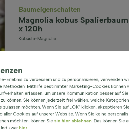
Baum­eigen­schaften
Magnolia kobus Spalierbaum
x 120h
Kobushi-Magnolie
Gattung
Wurzeln
Magnolia (Magnolie)
(alle
Topf/ballen
Sorten anzeigen)
renzen
Optionen
ine-Erlebnis zu verbessern und zu personalisieren, verwenden w
Grünstreif
Blütenfarbe
Garten, kle
he Methoden. Mithilfe bestimmter Marketing-Cookies können w
Weiß
Alleebaum,
Surfverhalten erfassen, um unsere Kommunikation besser auf Sie
Pflanzensei
zu können. Sie können jederzeit frei wählen, welche Kategorie
Winterfest
e zulassen möchten. Wenn Sie auf „OK“ klicken, akzeptieren Sie
Standort
-20,6°C / 
 aller Cookies auf unserer Website. Wenn Sie keine personalis
Sonne
zone 6b/7a
ehen möchten, können Sie
sie hier ablehnen
. Das können Sie a
Umfang des Stamms
! Und zwar
hier
.
Höhe des 