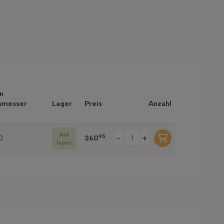
n
hmesser
Lager
Preis
Anzahl
Auf
-
+
95
0
360
lager