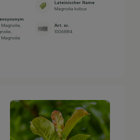
Lateinischer Name
Magnolia kobus
mensynonym
 Magnolie,
Art. nr.
nolie,
1006884
 Magnolia