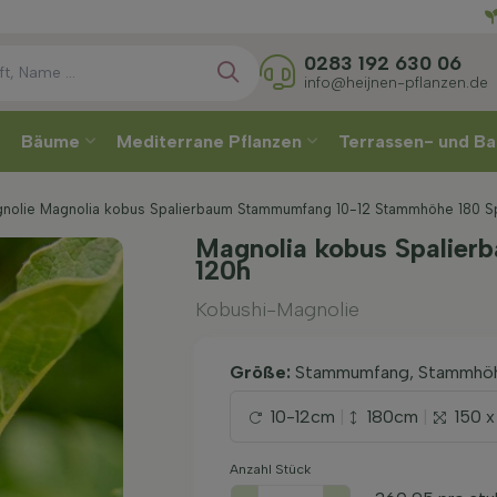
Wählen
0283 192 630 06
info@heijnen-pflanzen.de
Bäume
Mediterrane Pflanzen
Terrassen- und Ba
nolie Magnolia kobus Spalierbaum Stammumfang 10-12 Stammhöhe 180 Spa
Magnolia kobus Spalier
120h
Kobushi-Magnolie
Größe:
Stammumfang, Stammhöh
10-12cm
|
180cm
|
150 
Anzahl Stück