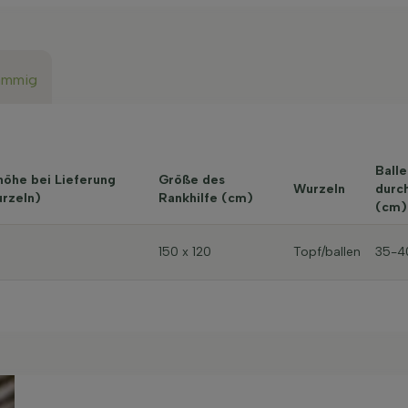
ämmig
Balle
höhe bei Lieferung
Größe des
Wurzeln
durc
rzeln)
Rankhilfe (cm)
(cm)
150 x 120
Topf/ballen
35-4