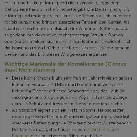
meist rund bis kugelförmig und dicht verzweigt, was dem
Gehölz eine harmonische Silhouette gibt. Die Blätter sind grün,
eiförmig und mittelgroß, im Herbst verfärben sie sich leuchtend
rot bis purpur und bringen zusätzliche Farbe in den Garten. Als
Laubbaum wirft die Kornelkirsche im Winter die Blätter ab und
zeigt dann ihre dekorative, mehrstämmige Struktur. Dornen
oder Stacheln bilden sich nicht. Im Spätsommer entwickeln sich
die typischen roten Früchte, die Kornelkirsche-Früchte genannt
werden und das Bild dieses Wildgehölzes ergänzen.
Wichtige Merkmale der Kornelkirsche (Cornus
mas) Mehrstämmig
Diese Kornelkirsche blüht sehr früh im Jahr mit vielen gelben
Blüten im Februar und März und bietet damit wertvollen
Nektar für Bienen und erste Schmetterlinge; das Laub ist
frisch grün und einfach geformt, Vögel nutzen die Zweige
gern als Schutz und fressen im Herbst die roten Früchte.
Als Standort eignet sich ein Platz in Sonne, Halbschatten
oder sogar Schatten; der Strauch ist gut windfest, verträgt
aber keine Befestigung wie Pflaster direkt im Wurzelbereich.
Der Cornus mas gehört auch zu den
mehrstämmigen
Bäumen
, die eine lebendige Silhouette bilden.