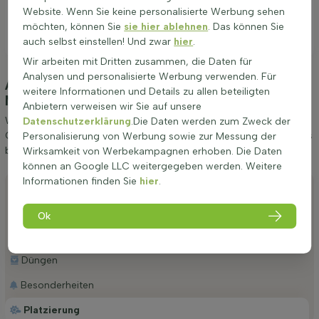
Website. Wenn Sie keine personalisierte Werbung sehen
möchten, können Sie
sie hier ablehnen
. Das können Sie
auch selbst einstellen! Und zwar
hier
.
Wir arbeiten mit Dritten zusammen, die Daten für
Analysen und personalisierte Werbung verwenden. Für
Anpflanzung und Pflege Cornus mas
weitere Informationen und Details zu allen beteiligten
Mehrstämmig 200-250
(Kornelkirsche)
Anbietern verweisen wir Sie auf unsere
Wir möchten Ihnen einige Tipps zur Anpflanzung und Pflege von
Datenschutzerklärung
.Die Daten werden zum Zweck der
Cornus mas Mehrstämmig 200-250 geben. Wenn Sie diese Tipps
Personalisierung von Werbung sowie zur Messung der
befolgen, werden Sie lange Freude an Kornelkirsche haben.
Wirksamkeit von Werbekampagnen erhoben. Die Daten
können an Google LLC weitergegeben werden. Weitere
Informationen finden Sie
hier
.
Anpflanzen
Stutzen
Ok
Bewässerung
Düngen
Besonderheiten
Platzierung