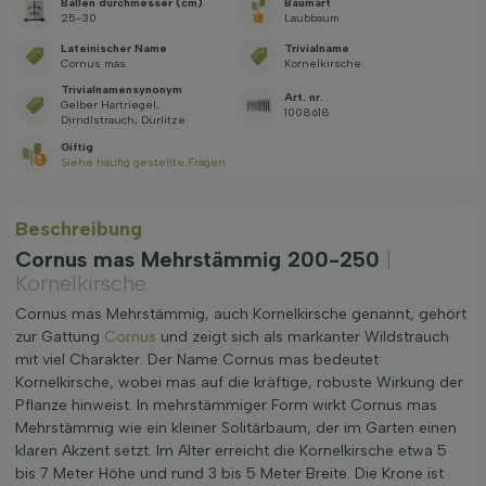
Ballen durchmesser (cm)
Baumart
25-30
Laubbaum
Lateinischer Name
Trivialname
Cornus mas
Kornelkirsche
Trivialnamensynonym
Art. nr.
Gelber Hartriegel,
1008618
Dirndlstrauch, Dürlitze
Giftig
Siehe häufig gestellte Fragen
Beschreibung
Cornus mas Mehrstämmig 200-250
|
Kornelkirsche
Cornus mas Mehrstämmig, auch Kornelkirsche genannt, gehört
zur Gattung
Cornus
und zeigt sich als markanter Wildstrauch
mit viel Charakter. Der Name Cornus mas bedeutet
Kornelkirsche, wobei mas auf die kräftige, robuste Wirkung der
Pflanze hinweist. In mehrstämmiger Form wirkt Cornus mas
Mehrstämmig wie ein kleiner Solitärbaum, der im Garten einen
klaren Akzent setzt. Im Alter erreicht die Kornelkirsche etwa 5
bis 7 Meter Höhe und rund 3 bis 5 Meter Breite. Die Krone ist