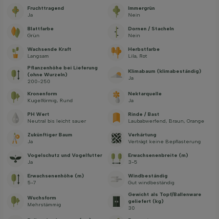
Fruchttragend
Immergrün
Ja
Nein
Blattfarbe
Dornen / Stacheln
Grün
Nein
Wachsende Kraft
Herbstfarbe
Langsam
Lila, Rot
Pflanzenhöhe bei Lieferung
Klimabaum (klimabeständig)
(ohne Wurzeln)
Ja
200-250
Kronenform
Nektarquelle
Kugelförmig, Rund
Ja
PH Wert
Rinde / Bast
Neutral bis leicht sauer
Laubabwerfend, Braun, Orange
Zukünftiger Baum
Verhärtung
Ja
Verträgt keine Bepflasterung
Vogelschutz und Vogelfutter
Erwachsenenbreite (m)
Ja
3-5
Erwachsenenhöhe (m)
Windbeständig
5-7
Gut windbeständig
Gewicht als Topf/Ballenware
Wuchsform
geliefert (kg)
Mehrstämmig
30