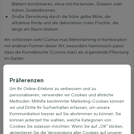
Blättern kombinieren, etwa mit Hortensien, Gräsern oder
frühen Zwiebelblumen.
Große Zierwirkung durch die frühe gelbe Blüte, die
attraktive Rinde und die dekorativen roten Früchte, die
lange am Baum bleiben.
Am schönsten wirkt Cornus mas Mehrstämmig in Kombination
mit anderen Formen dieser Art; besonders harmonisch passt
dazu die Kornelkirsche (Cornus mas) als ergänzende Pflanzung
im Garten.
Präferenzen
Um Ihr Online-Erlebnis zu verbessern und zu
personalisieren, verwenden wir Cookies und ähnliche
Methoden. Mithilfe bestimmter Marketing-Cookies können
wir und Dritte Ihr Surfverhalten erfassen, um unsere
Kommunikation besser auf Sie abstimmen zu können. Sie
können jederzeit frei wählen, welche Kategorien von
Cookies Sie zulassen möchten. Wenn Sie auf „OK“ klicken,
akzeptieren Sie die Verwendung aller Cookies auf unserer