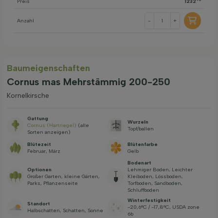
Preis
1232
Anzahl
-
+
Baum­eigen­schaften
Cornus mas Mehrstämmig 200-250
Kornelkirsche
Gattung
Wurzeln
Cornus (Hartriegel)
(alle
Topf/ballen
Sorten anzeigen)
Blütezeit
Blütenfarbe
Februar, März
Gelb
Bodenart
Optionen
Lehmiger Boden, Leichter
Großer Garten, kleine Gärten,
Kleiboden, Lössboden,
Parks, Pflanzenseite
Torfboden, Sandboden,
Schluffboden
Winterfestigkeit
Standort
-20,6°C / -17,8°C, USDA zone
Halbschatten, Schatten, Sonne
6b