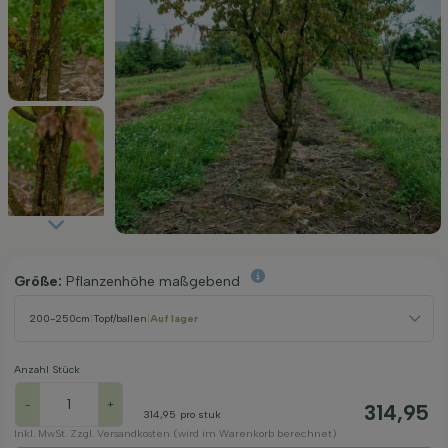
Größe:
Pflanzenhöhe maßgebend
200-250cm
|
Topf/ballen
|
Auf lager
Anzahl Stück
-
+
314,95
314,95
pro stuk
Inkl. MwSt. Zzgl. Versandkosten (wird im Warenkorb berechnet)