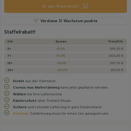
In den Warenkorb
Verdiene
31
Wachstum punkte
Staffelrabatt!
Stk.
Sparen
Preis/­Stk.
3+
-5,0%
299,20 €
7+
-10,0%
283,45 €
10+
-15,0%
267,70 €
20+
-20,0%
251,95 €
Direkt
aus der Gärtnerei
Cornus mas Mehrstämmig
kann jetzt gepflanzt werden
Wählen
Sie Ihre Lieferwoche
Käuferschutz
über Trusted Shops
Sichere
und schnelle Lieferung in ganz Deutschland
Achtung!
Zufahrtsweg muss für einen Lkw geeignet sein