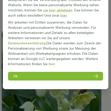
Wachstum und die charakteristische grüne Blütenpracht im
Website. Wenn Sie keine personalisierte Werbung sehen
Frühjahr. Diese wintergrüne Staude gedeiht besonders gut
möchten, können Sie
sie hier ablehnen
. Das können Sie
unter lichten Gehölzen oder im Schutz höherer Pflanzen, wo
auch selbst einstellen! Und zwar
hier
.
sie durchschnittliche Wassermengen und ein stabiles
Wir arbeiten mit Dritten zusammen, die Daten für
Mikroklima genießen kann.
Analysen und personalisierte Werbung verwenden. Für
weitere Informationen und Details zu allen beteiligten
Anbietern verweisen wir Sie auf unsere
Datenschutzerklärung
.Die Daten werden zum Zweck der
Personalisierung von Werbung sowie zur Messung der
Wirksamkeit von Werbekampagnen erhoben. Die Daten
können an Google LLC weitergegeben werden. Weitere
Informationen finden Sie
hier
.
Ok