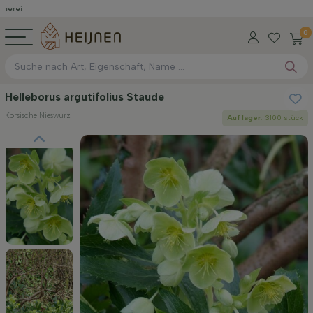
0
Helleborus argutifolius Staude
Korsische Nieswurz
Auf lager
: 3100 stück