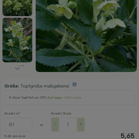
Größe:
Topfgröße maßgebend
5-10cm
|
Topf 9x9 cm (P9)
|
Auf lager
: 3100 stück
Anzahl m²
Anzahl Stück
=
-
+
5,65
5,65
pro stuk