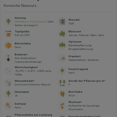
Korsische Nieswurz
Gattung
Wurzeln
Helleborus (Christrose)
(alle
Topf
Sorten anzeigen)
Topfgröße
Blütezeit
9x9 cm (P9)
Januar, Februar, März, April
Optionen
Blütenfarbe
Randbepflanzung,
Grün
Gruppenpflanzung
Bodenart
Standort
Alle Bodenarten
Halbschatten, Schatten
(wasserdurchlässig)
Winterfestigkeit
Fruchttragend
-15,0°C / -9,4°C, USDA zone
Nein
7b/8a
Wasserbedarf
Anzahl der Pflanzen pro m²
Durchschnittliches Wasser
9
Immergrün
Blattfarbe
Ja
Grün
Wuchsart
Duftend
Aufrechte bis buschige
Nein
Wuchsform
Pflanzenhöhe bei Lieferung
Erwachsenenhöhe (cm)