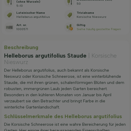
(ohne Wurzeln)
50
5-10
Lateinischer Name
Trivialname
Helleborus argutifolius
Korsische Nieswurz
Art. nr.
Giftig
1000571
Siehe häufig gestellte Fragen
Beschreibung
Helleborus argutifolius Staude
| Korsische
Nieswurz
Der Helleborus argutifolius, auch bekannt als Korsische
Nieswurz oder Korsische Schneerose, ist eine winterblühende
Staude, die mit ihren grünen, schalenförmigen Blüten und dem
robusten, immergrünen Laub jeden Garten bereichert.
Besonders in den kühleren Monaten von Januar bis April
verzaubert sie den Betrachter und bringt Farbe in die
winterliche Gartenlandschaft.
Schlüsselmerkmale des Helleborus argutifolius
Die Korsische Schneerose ist eine wahre Bereicherung für jeden
Garten. Hier einige ihrer herausragenden Eigenschaften: