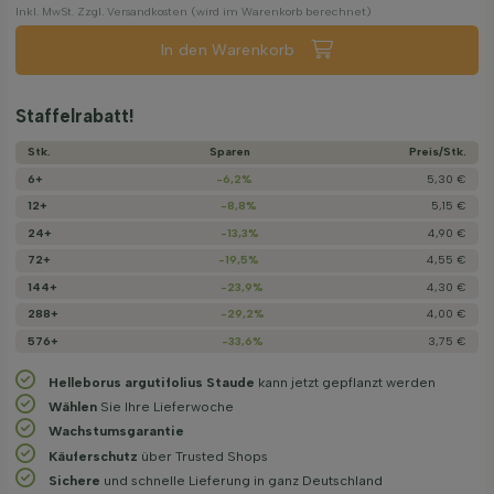
Inkl. MwSt. Zzgl. Versandkosten (wird im Warenkorb berechnet)
In den Warenkorb
Staffelrabatt!
Stk.
Sparen
Preis/­Stk.
6+
-6,2%
5,30 €
12+
-8,8%
5,15 €
24+
-13,3%
4,90 €
72+
-19,5%
4,55 €
144+
-23,9%
4,30 €
288+
-29,2%
4,00 €
576+
-33,6%
3,75 €
Helleborus argutifolius Staude
kann jetzt gepflanzt werden
Wählen
Sie Ihre Lieferwoche
Wachstums­garantie
Käuferschutz
über Trusted Shops
Sichere
und schnelle Lieferung in ganz Deutschland