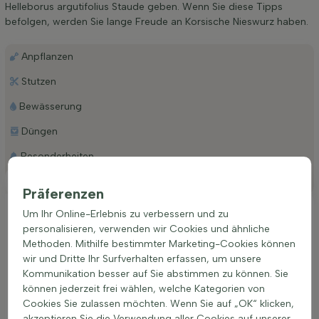
Helleborus argutifolius Staude geben. Wenn Sie diese Tipps
befolgen, werden Sie lange Freude an Korsische Nieswurz haben.
Anpflanzen
Stutzen
Bewässerung
Düngen
Besonderheiten
Platzierung
Präferenzen
Ideale Platzierung einer Helleborus argutifolius
Um Ihr Online-Erlebnis zu verbessern und zu
personalisieren, verwenden wir Cookies und ähnliche
Für ein optimales Wachstum bevorzugt diese Art einen
Methoden. Mithilfe bestimmter Marketing-Cookies können
Standort im Halbschatten bis Schatten, wo die Pflanze vor
wir und Dritte Ihr Surfverhalten erfassen, um unsere
der intensiven Mittagssonne geschützt ist. Der Boden sollte
Kommunikation besser auf Sie abstimmen zu können. Sie
gut durchlässig sein, um Staunässe zu vermeiden, da dies für
können jederzeit frei wählen, welche Kategorien von
die Pflanze schädlich sein kann. Ein humusreicher,
Cookies Sie zulassen möchten. Wenn Sie auf „OK“ klicken,
nährstoffreicher und kalkhaltiger Boden fördert ein gesundes
akzeptieren Sie die Verwendung aller Cookies auf unserer