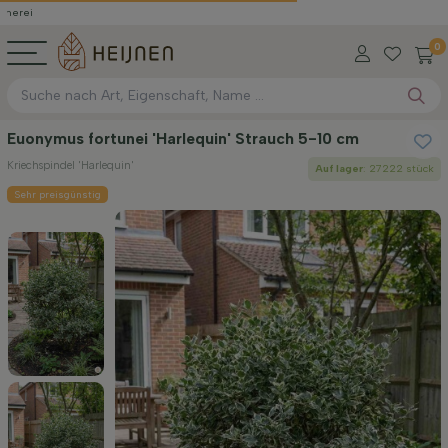
0
Euonymus fortunei 'Harlequin' Strauch 5-10 cm
Kriechspindel 'Harlequin'
Auf lager
: 27222 stück
Sehr preisgünstig