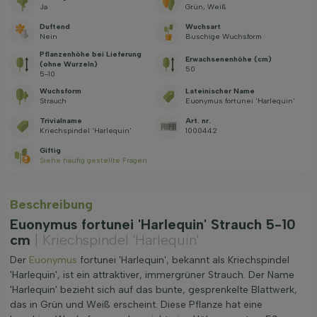
Ja
Grün, Weiß
Duftend
Wuchsart
Nein
Buschige Wuchsform
Pflanzenhöhe bei Lieferung
Erwachsenenhöhe (cm)
(ohne Wurzeln)
50
5-10
Wuchsform
Lateinischer Name
Strauch
Euonymus fortunei 'Harlequin'
Trivialname
Art. nr.
Kriechspindel 'Harlequin'
1000442
Giftig
Siehe häufig gestellte Fragen
Beschreibung
Euonymus fortunei 'Harlequin' Strauch 5-10
cm
| Kriechspindel 'Harlequin'
Der
Euonymus
fortunei 'Harlequin', bekannt als Kriechspindel
'Harlequin', ist ein attraktiver, immergrüner Strauch. Der Name
'Harlequin' bezieht sich auf das bunte, gesprenkelte Blattwerk,
das in Grün und Weiß erscheint. Diese Pflanze hat eine