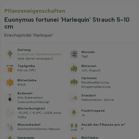
Pflanzeneigenschaften
Euonymus fortunei 'Harlequin' Strauch 5-10
cm
Kriechspindel 'Harlequin'
Gattung
Wurzeln
Euonymus (Spindelstrauch)
Topf
(alle Sorten anzeigen)
Topfgröße
Blütezeit
9x9 cm (P9)
Juli, August
Optionen
Blütenfarbe
Randbepflanzung,
Weiß
Gruppenpflanzung
Bodenart
Standort
Alle Bodenarten
Halbschatten, Sonne
(wasserdurchlässig)
Winterfestigkeit
Fruchttragend
-15,0°C / -9,4°C, USDA zone
Ja
7b/8a
Wasserbedarf
Anzahl der Pflanzen pro m²
Durchschnittliches Wasser
9
Immergrün
Blattfarbe