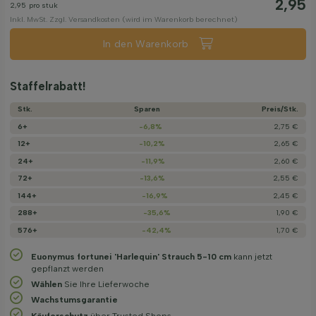
2,95
2,95
pro stuk
Inkl. MwSt. Zzgl. Versandkosten (wird im Warenkorb berechnet)
In den Warenkorb
Staffelrabatt!
Stk.
Sparen
Preis/­Stk.
6+
-6,8%
2,75 €
12+
-10,2%
2,65 €
24+
-11,9%
2,60 €
72+
-13,6%
2,55 €
144+
-16,9%
2,45 €
288+
-35,6%
1,90 €
576+
-42,4%
1,70 €
Euonymus fortunei 'Harlequin' Strauch 5-10 cm
kann jetzt
gepflanzt werden
Wählen
Sie Ihre Lieferwoche
Wachstums­garantie
Käuferschutz
über Trusted Shops