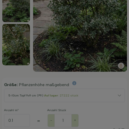
Größe:
Pflanzenhöhe maßgebend
5-10cm
|
Topf 9x9 cm (P9)
|
Auf lager
: 27222 stück
Anzahl m²
Anzahl Stück
=
-
+