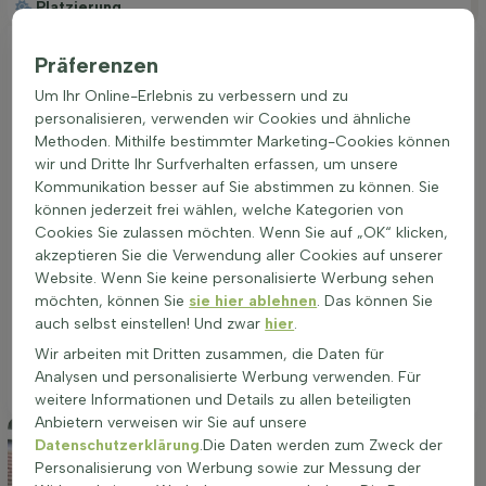
Platzierung
Ideale Platzierung einer Euonymus fortunei
Präferenzen
'Harlequin'
Um Ihr Online-Erlebnis zu verbessern und zu
Der Euonymus fortunei 'Harlequin' gedeiht am besten an
personalisieren, verwenden wir Cookies und ähnliche
einem Standort mit gut durchlässigem Boden. Diese Pflanze
Methoden. Mithilfe bestimmter Marketing-Cookies können
bevorzugt sonnige bis halbschattige Plätze, was zu einer
wir und Dritte Ihr Surfverhalten erfassen, um unsere
besseren Wachstums- und Blühleistung führt. Ein geschützter
Kommunikation besser auf Sie abstimmen zu können. Sie
Standort, der vor starkem Wind bewahrt, ist ideal. Die richtige
können jederzeit frei wählen, welche Kategorien von
Bodenbeschaffenheit fördert die Gesundheit und
Cookies Sie zulassen möchten. Wenn Sie auf „OK“ klicken,
Widerstandsfähigkeit der Pflanze, was sich in einer
akzeptieren Sie die Verwendung aller Cookies auf unserer
intensiveren Blattfärbung und einer reicheren Blüte im Juli und
Website. Wenn Sie keine personalisierte Werbung sehen
August zeigt. Diese immergrüne Hecke eignet sich
möchten, können Sie
sie hier ablehnen
. Das können Sie
hervorragend für die Bepflanzung in Beeten oder als
auch selbst einstellen! Und zwar
hier
.
Gruppenpflanzung. Die Wahl des richtigen Standorts ist
Wir arbeiten mit Dritten zusammen, die Daten für
entscheidend für das Wohlbefinden und die Schönheit des
Analysen und personalisierte Werbung verwenden. Für
Euonymus fortunei 'Harlequin'.
weitere Informationen und Details zu allen beteiligten
Anbietern verweisen wir Sie auf unsere
Datenschutzerklärung
.Die Daten werden zum Zweck der
Personalisierung von Werbung sowie zur Messung der