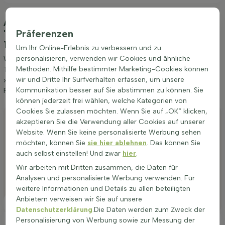
Anpflanzung und Pflege Tilia x europaea
'Euchlora' Spalierbaum 18/20 190cm Stamm
Präferenzen
180b x 150h
(Krim-Linde)
Um Ihr Online-Erlebnis zu verbessern und zu
personalisieren, verwenden wir Cookies und ähnliche
Wir möchten Ihnen einige Tipps zur Anpflanzung und Pflege von
Methoden. Mithilfe bestimmter Marketing-Cookies können
Tilia x europaea 'Euchlora' Spalierbaum 18/20 190cm Stamm 180b
wir und Dritte Ihr Surfverhalten erfassen, um unsere
x 150h geben. Wenn Sie diese Tipps befolgen, werden Sie lange
Kommunikation besser auf Sie abstimmen zu können. Sie
Freude an Krim-Linde haben.
können jederzeit frei wählen, welche Kategorien von
Cookies Sie zulassen möchten. Wenn Sie auf „OK“ klicken,
Anpflanzen
akzeptieren Sie die Verwendung aller Cookies auf unserer
Website. Wenn Sie keine personalisierte Werbung sehen
Stutzen
möchten, können Sie
sie hier ablehnen
. Das können Sie
Bewässerung
auch selbst einstellen! Und zwar
hier
.
Wir arbeiten mit Dritten zusammen, die Daten für
Düngen
Analysen und personalisierte Werbung verwenden. Für
Besonderheiten
weitere Informationen und Details zu allen beteiligten
Anbietern verweisen wir Sie auf unsere
Platzierung
Datenschutzerklärung
.Die Daten werden zum Zweck der
Personalisierung von Werbung sowie zur Messung der