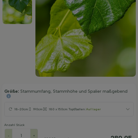
Größe:
Stammumfang, Stammhöhe und Spalier maßgebend
18-20cm
|
190cm
|
180 x 150cm
|
Topf/ballen
|
Auf lager
Anzahl Stück
-
+