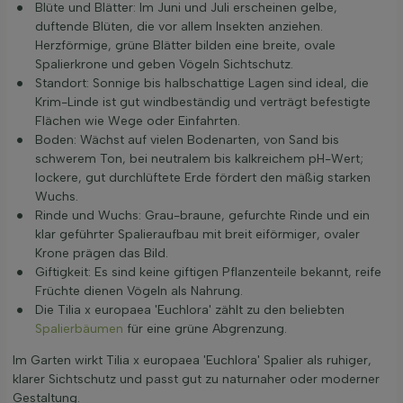
Blüte und Blätter: Im Juni und Juli erscheinen gelbe,
duftende Blüten, die vor allem Insekten anziehen.
Herzförmige, grüne Blätter bilden eine breite, ovale
Spalierkrone und geben Vögeln Sichtschutz.
Standort: Sonnige bis halbschattige Lagen sind ideal, die
Krim-Linde ist gut windbeständig und verträgt befestigte
Flächen wie Wege oder Einfahrten.
Boden: Wächst auf vielen Bodenarten, von Sand bis
schwerem Ton, bei neutralem bis kalkreichem pH-Wert;
lockere, gut durchlüftete Erde fördert den mäßig starken
Wuchs.
Rinde und Wuchs: Grau-braune, gefurchte Rinde und ein
klar geführter Spalieraufbau mit breit eiförmiger, ovaler
Krone prägen das Bild.
Giftigkeit: Es sind keine giftigen Pflanzenteile bekannt, reife
Früchte dienen Vögeln als Nahrung.
Die Tilia x europaea 'Euchlora' zählt zu den beliebten
Spalierbäumen
für eine grüne Abgrenzung.
Im Garten wirkt Tilia x europaea 'Euchlora' Spalier als ruhiger,
klarer Sichtschutz und passt gut zu naturnaher oder moderner
Gestaltung.