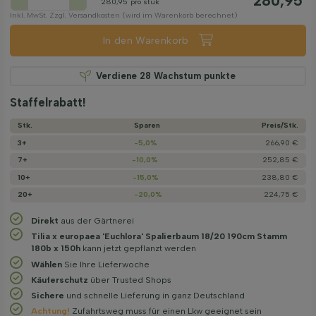
280,95
280,95
pro stuk
Inkl. MwSt. Zzgl. Versandkosten (wird im Warenkorb berechnet)
In den Warenkorb
Verdiene
28
Wachstum punkte
Staffelrabatt!
Stk.
Sparen
Preis/­Stk.
3+
-5,0%
266,90 €
7+
-10,0%
252,85 €
10+
-15,0%
238,80 €
20+
-20,0%
224,75 €
Direkt
aus der Gärtnerei
Tilia x europaea 'Euchlora' Spalierbaum 18/20 190cm Stamm
180b x 150h
kann jetzt gepflanzt werden
Wählen
Sie Ihre Lieferwoche
Käuferschutz
über Trusted Shops
Sichere
und schnelle Lieferung in ganz Deutschland
Achtung!
Zufahrtsweg muss für einen Lkw geeignet sein