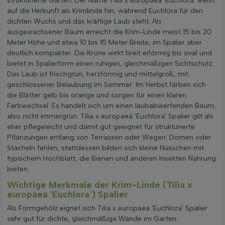
strukturierte Gärten. Der Name Tilia x europaea 'Euchlora' weist
auf die Herkunft als Krimlinde hin, während Euchlora für den
dichten Wuchs und das kräftige Laub steht. Als
ausgewachsener Baum erreicht die Krim-Linde meist 15 bis 20
Meter Höhe und etwa 10 bis 15 Meter Breite, im Spalier aber
deutlich kompakter. Die Krone wirkt breit eiförmig bis oval und
bietet in Spalierform einen ruhigen, gleichmäßigen Sichtschutz.
Das Laub ist frischgrün, herzförmig und mittelgroß, mit
geschlossener Belaubung im Sommer. Im Herbst färben sich
die Blätter gelb bis orange und sorgen für einen klaren
Farbwechsel. Es handelt sich um einen laubabwerfenden Baum,
also nicht immergrün. Tilia x europaea 'Euchlora' Spalier gilt als
eher pflegeleicht und damit gut geeignet für strukturierte
Pflanzungen entlang von Terrassen oder Wegen. Dornen oder
Stacheln fehlen, stattdessen bilden sich kleine Nüsschen mit
typischem Hochblatt, die Bienen und anderen Insekten Nahrung
bieten.
Wichtige Merkmale der Krim-Linde (Tilia x
europaea 'Euchlora') Spalier
Als Formgehölz eignet sich Tilia x europaea 'Euchlora' Spalier
sehr gut für dichte, gleichmäßige Wände im Garten.