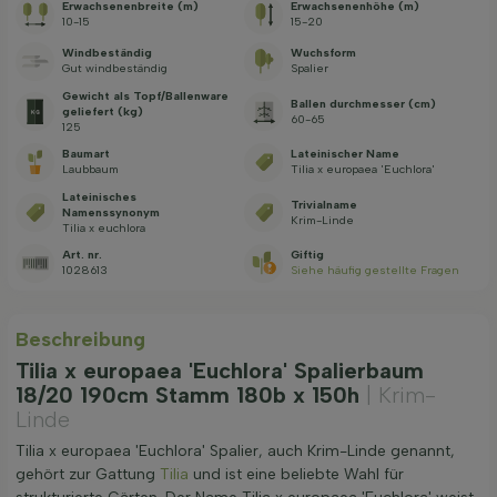
Erwachsenenbreite (m)
Erwachsenenhöhe (m)
10-15
15-20
Windbeständig
Wuchsform
Gut windbeständig
Spalier
Gewicht als Topf/Ballenware
Ballen durchmesser (cm)
geliefert (kg)
60-65
125
Baumart
Lateinischer Name
Laubbaum
Tilia x europaea 'Euchlora'
Lateinisches
Trivialname
Namenssynonym
Krim-Linde
Tilia x euchlora
Art. nr.
Giftig
1028613
Siehe häufig gestellte Fragen
Beschreibung
Tilia x europaea 'Euchlora' Spalierbaum
18/20 190cm Stamm 180b x 150h
| Krim-
Linde
Tilia x europaea 'Euchlora' Spalier, auch Krim-Linde genannt,
gehört zur Gattung
Tilia
und ist eine beliebte Wahl für