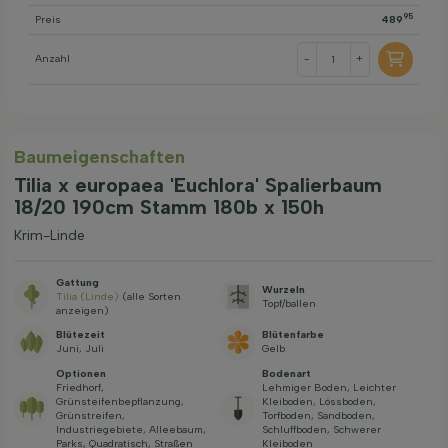
95
Preis
489
Anzahl
-
+
Baum­eigen­schaften
Tilia x europaea 'Euchlora' Spalierbaum
18/20 190cm Stamm 180b x 150h
Krim-Linde
Gattung
Wurzeln
Tilia (Linde)
(alle Sorten
Topf/ballen
anzeigen)
Blütezeit
Blütenfarbe
Juni, Juli
Gelb
Optionen
Bodenart
Friedhorf,
Lehmiger Boden, Leichter
Grünsteifenbepflanzung,
Kleiboden, Lössboden,
Grünstreifen,
Torfboden, Sandboden,
Industriegebiete, Alleebaum,
Schluffboden, Schwerer
Parks, Quadratisch, Straßen
Kleiboden