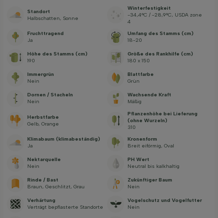
Winterfestigkeit
Standort
-34,4°C / -28,9°C, USDA zone
Halbschatten, Sonne
4
Fruchttragend
Umfang des Stamms (cm)
Ja
18-20
Höhe des Stamms (cm)
Größe des Rankhilfe (cm)
190
180 x 150
Immergrün
Blattfarbe
Nein
Grün
Dornen / Stacheln
Wachsende Kraft
Nein
Mäßig
Pflanzenhöhe bei Lieferung
Herbstfarbe
(ohne Wurzeln)
Gelb, Orange
310
Klimabaum (klimabeständig)
Kronenform
Ja
Breit eiförmig, Oval
Nektarquelle
PH Wert
Nein
Neutral bis kalkhaltig
Rinde / Bast
Zukünftiger Baum
Braun, Geschlitzt, Grau
Nein
Verhärtung
Vogelschutz und Vogelfutter
Verträgt bepflasterte Standorte
Nein