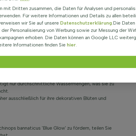
 90 cm.
n mit Dritten zusammen, die Daten für Analysen und personalis
 und ist aufgrund ihrer pflegeleichten Natur und der
rwenden. Für weitere Informationen und Details zu allen beteil
den Garten.
verweisen wir Sie auf unsere
Datenschutzerklärung
.Die Daten
nnaticus 'Blue Glow'
der Personalisierung von Werbung sowie zur Messung der Wi
kampagnen erhoben. Die Daten können an Google LLC weiter
nigen Standort und gut durchlässigen Boden, ist
itere Informationen finden Sie
hier
.
arten.
bieten einen schönen Kontrast zu den grün-grauen
cht immergrün ist, sind seine Blätter von Frühjahr bis
ötigt nur durchschnittliche Wassermengen, was sie zu
acht.
her ausschließlich für ihre dekorativen Blüten und
nops bannaticus 'Blue Glow' zu fördern, teilen Sie
rbst.