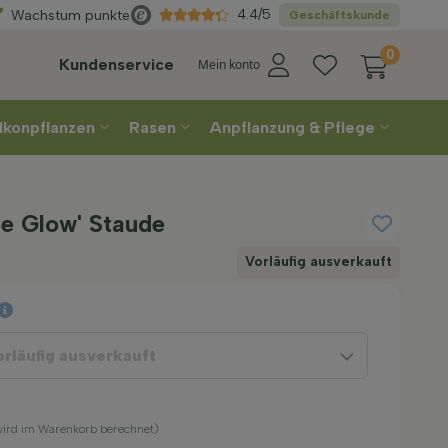
Direkt
aus der Gärtnerei
4.4/5
Wachstum punkte
Geschäftskunde
0
Kundenservice
Mein konto
lkonpflanzen
Rasen
Anpflanzung & Pflege
ue Glow' Staude
Vorläufig ausverkauft
orläufig ausverkauft
(wird im Warenkorb berechnet)