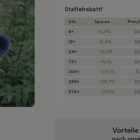
Staffelrabatt!
Stk.
Sparen
Preis/
6+
-6,0%
3,
12+
-8,4%
3,
24+
-12,0%
3,
72+
-18,1%
3,
144+
-24,1%
3
288+
-28,9%
2,
576+
-32,5%
2,
Vorteile
nach uns