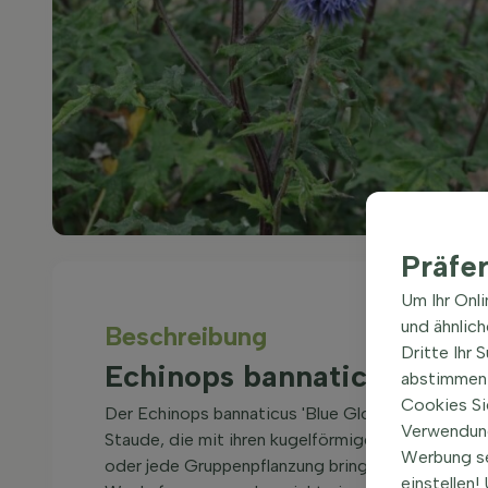
Präfe
Um Ihr Onl
und ähnlic
Beschreibung
Dritte Ihr 
Echinops bannaticus 'Blue
abstimmen 
Cookies Si
Der Echinops bannaticus 'Blue Glow', auch bekann
Verwendung
Staude, die mit ihren kugelförmigen, blauen Blüt
Werbung s
oder jede Gruppenpflanzung bringt. Diese Distela
einstellen