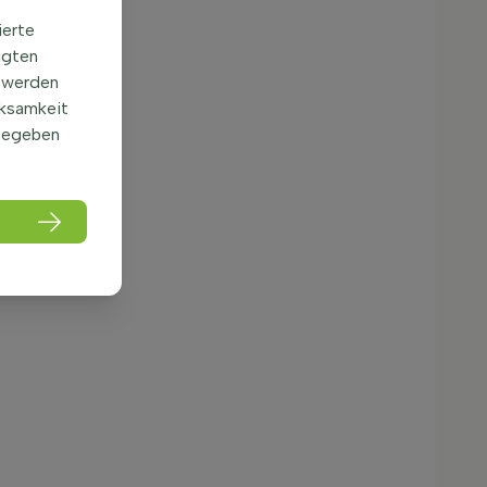
ierte
igten
 werden
rksamkeit
gegeben