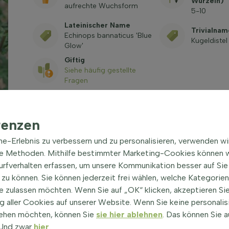
Wurzeln)
aufrechte Wuchsform
5-10
Lateinischer Name
Trivialnam
Echinops bannaticus 'Blue
Kugeldistel
Glow'
Giftig
Siehe häufig gestellte
Fragen
renzen
ine-Erlebnis zu verbessern und zu personalisieren, verwenden w
he Methoden. Mithilfe bestimmter Marketing-Cookies können w
Surfverhalten erfassen, um unsere Kommunikation besser auf Sie
 Glow' Staude
| Kugeldistel
zu können. Sie können jederzeit frei wählen, welche Kategorie
e zulassen möchten. Wenn Sie auf „OK“ klicken, akzeptieren Sie
t als Banater Kugeldistel, ist eine beeindruckende
 aller Cookies auf unserer Website. Wenn Sie keine personalis
en einen Hauch von Farbe und Struktur in jedes Beet
ehen möchten, können Sie
sie hier ablehnen
. Das können Sie a
rt zeichnet sich durch ihre polbildende und aufrechte
! Und zwar
hier
.