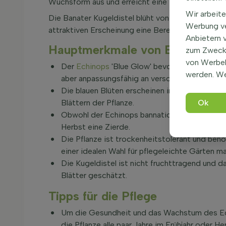
Wuchsform aus und erreicht eine Höhe von etwa
Wir arbeite
Die Banater Kugeldistel blüht von Juni bis August
Werbung ve
attraktiven Erscheinung eine Bereicherung für je
Anbietern 
Hauptmerkmale von Echinops ba
zum Zweck 
von Werbe
Der
Echinops
'Blue Glow' bevorzugt einen son
werden. We
aber anpassungsfähig an verschiedene Boden
Die blauen Blüten erscheinen im Sommer und 
Blättern der Pflanze.
Ok
Obwohl der Echinops bannaticus 'Blue Glow' ni
Herbst eine Zierde.
Die Pflanze ist trockenheitstolerant und ben
einer idealen Wahl für pflegeleichte Gärten m
Die Kugeldistel ist nicht fruchttragend und da
Blätter geschätzt.
Tipps für die Pflege
Um die Gesundheit und das Wachstum des Echi
die Pflanze alle paar Jahre im Frühjahr oder He