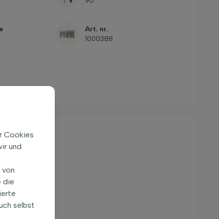
90
e
Art. nr.
1000388
ir Cookies
ir und
n von
 die
ierte
uch selbst