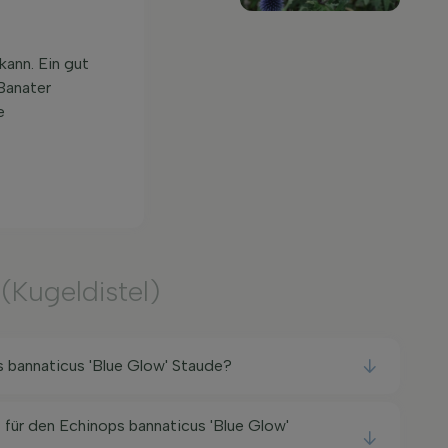
kann. Ein gut
Banater
e
e
(Kugeldistel)
s bannaticus 'Blue Glow' Staude?
 für den Echinops bannaticus 'Blue Glow'