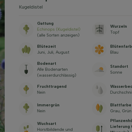
Kugeldistel
Gattung
Wurzeln
Echinops (Kugeldistel)
Topf
(alle Sorten anzeigen)
Blütezeit
Blütenfar
Juni, Juli, August
Blau
Bodenart
Standort
Alle Bodenarten
Sonne
(wasserdurchlässig)
Fruchttragend
Wasserbed
Nein
Durchschni
Immergrün
Blattfarbe
Nein
Grau, Grün
Pflanzenh
Wuchsart
Lieferung
Horstbildende und