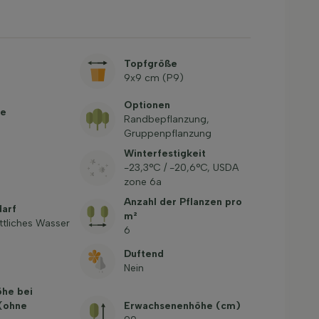
Topfgröße
9x9 cm (P9)
Optionen
be
Randbepflanzung,
Gruppenpflanzung
Winterfestigkeit
-23,3°C / -20,6°C, USDA
zone 6a
Anzahl der Pflanzen pro
arf
m²
ttliches Wasser
6
Duftend
Nein
öhe bei
 (ohne
Erwachsenenhöhe (cm)