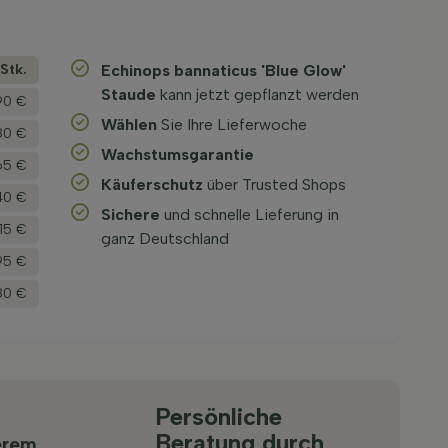
­Stk.
Echinops bannaticus 'Blue Glow'
Staude
kann jetzt gepflanzt werden
90 €
Wählen
Sie Ihre Lieferwoche
80 €
Wachstums­garantie
65 €
Käuferschutz
über Trusted Shops
40 €
Sichere
und schnelle Lieferung in
,15 €
ganz Deutschland
95 €
80 €
Persönliche
Beratung durch
erem