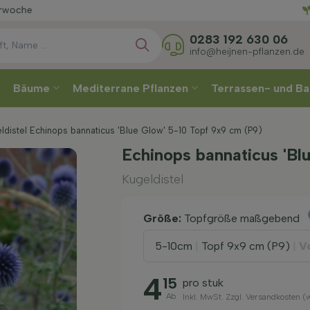
Wählen
0283 192 630 06
info@heijnen-pflanzen.de
Bäume
Mediterrane Pflanzen
Terrassen- und Ba
ldistel Echinops bannaticus 'Blue Glow' 5-10 Topf 9x9 cm (P9)
Echinops bannaticus 'Bl
Kugeldistel
Größe:
Topfgröße maßgebend
5-10cm
|
Topf 9x9 cm (P9)
|
V
4
15
pro stuk
Ab
Inkl. MwSt. Zzgl. Versandkosten 