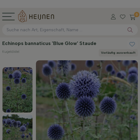
0
Echinops bannaticus 'Blue Glow' Staude
Kugeldistel
Vorläufig ausverkauft