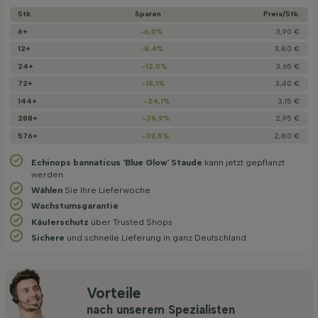
Stk.
Sparen
Preis/­Stk.
6+
-6,0%
3,90 €
12+
-8,4%
3,80 €
24+
-12,0%
3,65 €
72+
-18,1%
3,40 €
144+
-24,1%
3,15 €
288+
-28,9%
2,95 €
576+
-32,5%
2,80 €
Echinops bannaticus 'Blue Glow' Staude
kann jetzt gepflanzt
werden
Wählen
Sie Ihre Lieferwoche
Wachstums­garantie
Käuferschutz
über Trusted Shops
Sichere
und schnelle Lieferung in ganz Deutschland
Vorteile
nach unserem Spezialisten