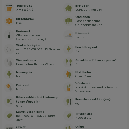
Topfgröße
Blütezeit
9x9 cm (P9)
Juni, Juli, August
Optionen
Blütenfarbe
Randbepflanzung,
Blau
Gruppenpflanzung
Bodenart
Standort
Alle Bodenarten
Sonne
(wasserdurchlässig)
Winterfestigkeit
Fruchttragend
-23,3°C / -20,6°C, USDA zone
Nein
6a
Wasserbedarf
Anzahl der Pflanzen pro m²
Durchschnittliches Wasser
6
Immergrün
Blattfarbe
Nein
Grau, Grün
Wuchsart
Duftend
Horstbildende und aufrechte
Nein
Wuchsform
Pflanzenhöhe bei Lieferung
Erwachsenenhöhe (cm)
(ohne Wurzeln)
90
5-10
Lateinischer Name
Trivialname
Echinops bannaticus 'Blue
Kugeldistel
Glow'
Art. nr.
Giftig