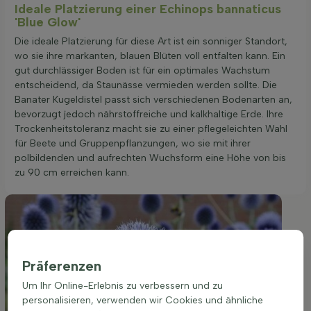
Ideale Platzierung einer Echinops bannaticus
'Blue Glow'
Die ideale Platzierung für diese Art ist ein sonniger Standort,
wo sie ihre markanten, blauen Blüten voll entfalten kann. Ein
gut durchlässiger Boden ist für ein optimales Wachstum
entscheidend, da Staunässe vermieden werden sollte. Die
Banater Kugeldistel passt sich verschiedenen Bodenarten an,
bevorzugt jedoch nährstoffreiche und kalkhaltige Erde. Ihre
Trockenheitstoleranz macht sie zu einer pflegeleichten Wahl
für Beete und Gruppenpflanzungen, wo sie mit ihrer
polbildenden und aufrechten Wuchsform eine Höhe von bis
zu 90 cm erreichen kann.
Präferenzen
Um Ihr Online-Erlebnis zu verbessern und zu
personalisieren, verwenden wir Cookies und ähnliche