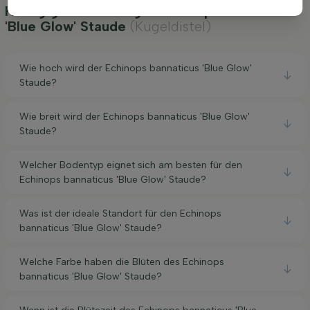
Häufig gestellte Fragen Echinops bannaticus
'Blue Glow' Staude
(Kugeldistel)
Wie hoch wird der Echinops bannaticus 'Blue Glow'
Staude?
Wie breit wird der Echinops bannaticus 'Blue Glow'
Staude?
Welcher Bodentyp eignet sich am besten für den
Echinops bannaticus 'Blue Glow' Staude?
Was ist der ideale Standort für den Echinops
bannaticus 'Blue Glow' Staude?
Welche Farbe haben die Blüten des Echinops
bannaticus 'Blue Glow' Staude?