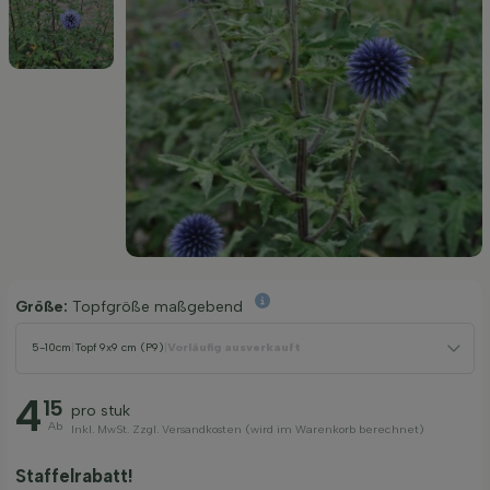
Größe:
Topfgröße maßgebend
5-10cm
|
Topf 9x9 cm (P9)
|
Vorläufig ausverkauft
4
15
pro stuk
Ab
Inkl. MwSt. Zzgl. Versandkosten (wird im Warenkorb berechnet)
Staffelrabatt!