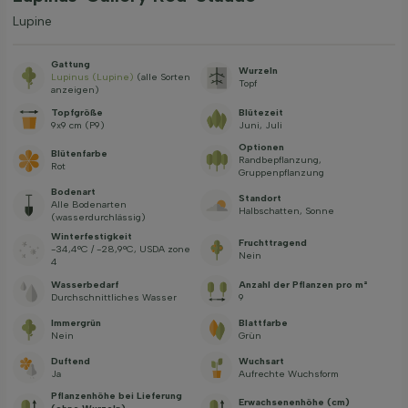
Lupine
Gattung
Wurzeln
Lupinus (Lupine)
(alle Sorten
Topf
anzeigen)
Topfgröße
Blütezeit
9x9 cm (P9)
Juni, Juli
Optionen
Blütenfarbe
Randbepflanzung,
Rot
Gruppenpflanzung
Bodenart
Standort
Alle Bodenarten
Halbschatten, Sonne
(wasserdurchlässig)
Winterfestigkeit
Fruchttragend
-34,4°C / -28,9°C, USDA zone
Nein
4
Wasserbedarf
Anzahl der Pflanzen pro m²
Durchschnittliches Wasser
9
Immergrün
Blattfarbe
Nein
Grün
Duftend
Wuchsart
Ja
Aufrechte Wuchsform
Pflanzenhöhe bei Lieferung
Erwachsenenhöhe (cm)