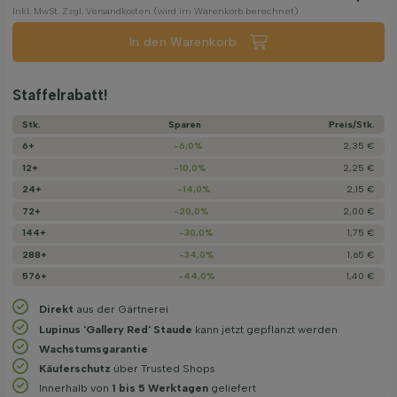
Inkl. MwSt. Zzgl. Versandkosten (wird im Warenkorb berechnet)
In den Warenkorb
Staffelrabatt!
Stk.
Sparen
Preis/­Stk.
6+
-6,0%
2,35 €
12+
-10,0%
2,25 €
24+
-14,0%
2,15 €
72+
-20,0%
2,00 €
144+
-30,0%
1,75 €
288+
-34,0%
1,65 €
576+
-44,0%
1,40 €
Direkt
aus der Gärtnerei
Lupinus 'Gallery Red' Staude
kann jetzt gepflanzt werden
Wachstums­garantie
Käuferschutz
über Trusted Shops
Innerhalb von
1 bis 5 Werktagen
geliefert