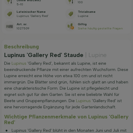
(ohne Wurzeln)
100
5-10
Lateinischer Name
Trivialname
Lupinus 'Gallery Red'
Lupine
Art. nr.
Giftig
1027509
Siehe häufig gestellte Fragen
Beschreibung
Lupinus 'Gallery Red' Staude
| Lupine
Die
Lupinus
'Gallery Red', bekannt als Lupine, ist eine
beeindruckende Pflanze mit einer aufrechten Wuchsform. Diese
Lupine erreicht eine Höhe von etwa 100 cm und ist nicht
immergrün. Die Blätter sind grün, fühlen sich glatt an und haben
eine charakteristische Form. Die Lupine ist pflegeleicht und
eignet sich gut für den Garten. Sie ist eine beliebte Wahl für
Beete und Gruppenpflanzungen. Die
Lupinus
'Gallery Red' ist
eine hervorragende Ergänzung für jede Gartenlandschaft.
Wichtige Pflanzenmerkmale von Lupinus 'Gallery
Red'
Lupinus 'Gallery Red' blüht in den Monaten Juni und Juli mit