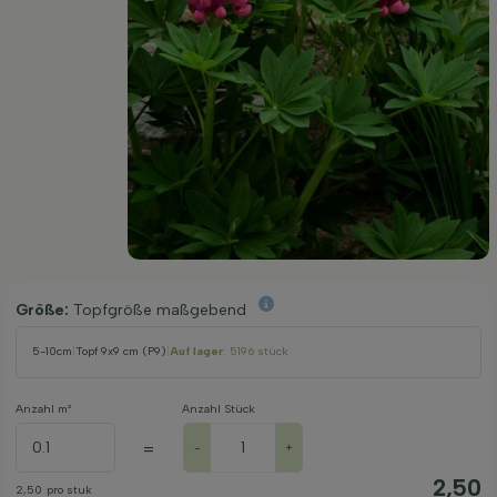
Größe:
Topfgröße maßgebend
5-10cm
|
Topf 9x9 cm (P9)
|
Auf lager
: 5196 stück
Anzahl m²
Anzahl Stück
=
-
+
2,50
2,50
pro stuk