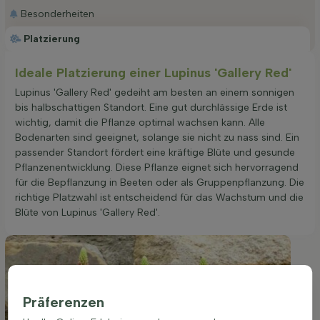
Besonderheiten
Platzierung
Ideale Platzierung einer Lupinus 'Gallery Red'
Lupinus 'Gallery Red' gedeiht am besten an einem sonnigen
bis halbschattigen Standort. Eine gut durchlässige Erde ist
wichtig, damit die Pflanze optimal wachsen kann. Alle
Bodenarten sind geeignet, solange sie nicht zu nass sind. Ein
passender Standort fördert eine kräftige Blüte und gesunde
Pflanzenentwicklung. Diese Pflanze eignet sich hervorragend
für die Bepflanzung in Beeten oder als Gruppenpflanzung. Die
richtige Platzwahl ist entscheidend für das Wachstum und die
Blüte von Lupinus 'Gallery Red'.
Präferenzen