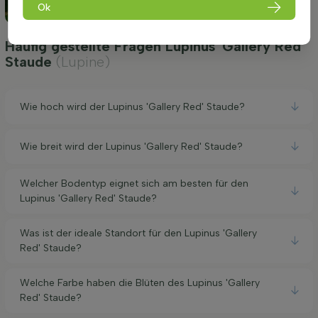
Ok
Häufig gestellte Fragen Lupinus 'Gallery Red'
Staude
(Lupine)
Wie hoch wird der Lupinus 'Gallery Red' Staude?
Wie breit wird der Lupinus 'Gallery Red' Staude?
Welcher Bodentyp eignet sich am besten für den
Lupinus 'Gallery Red' Staude?
Was ist der ideale Standort für den Lupinus 'Gallery
Red' Staude?
Welche Farbe haben die Blüten des Lupinus 'Gallery
Red' Staude?