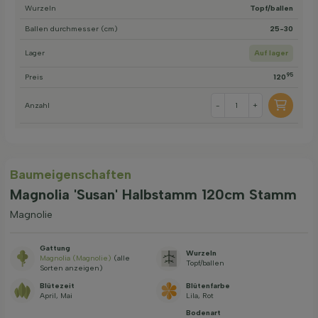
Wurzeln
Topf/ballen
Ballen durchmesser (cm)
25-30
Lager
Auf lager
95
Preis
120
Anzahl
-
+
Baum­eigen­schaften
Magnolia 'Susan' Halbstamm 120cm Stamm
Magnolie
Gattung
Wurzeln
Magnolia (Magnolie)
(alle
Topf/ballen
Sorten anzeigen)
Blütezeit
Blütenfarbe
April, Mai
Lila, Rot
Bodenart