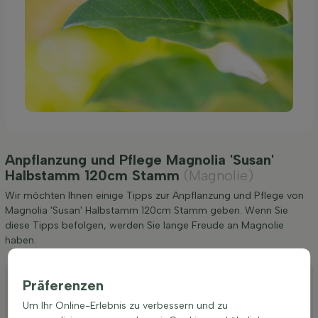
Anpflanzung und Pflege Magnolia 'Susan'
Halbstamm 120cm Stamm
(Magnolie)
Wir möchten Ihnen einige Tipps zur Anpflanzung und Pflege von
Magnolia 'Susan' Halbstamm 120cm Stamm geben. Wenn Sie
diese Tipps befolgen, werden Sie lange Freude an Magnolie
haben.
Anpflanzen
Präferenzen
Stutzen
Um Ihr Online-Erlebnis zu verbessern und zu