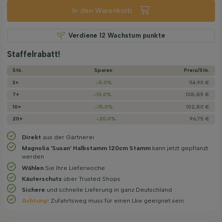
In den Warenkorb
Verdiene
12
Wachstum punkte
Staffelrabatt!
Stk.
Sparen
Preis/­Stk.
3+
-5,0%
114,90 €
7+
-10,0%
108,85 €
10+
-15,0%
102,80 €
20+
-20,0%
96,75 €
Direkt
aus der Gärtnerei
Magnolia 'Susan' Halbstamm 120cm Stamm
kann jetzt gepflanzt
werden
Wählen
Sie Ihre Lieferwoche
Käuferschutz
über Trusted Shops
Sichere
und schnelle Lieferung in ganz Deutschland
Achtung!
Zufahrtsweg muss für einen Lkw geeignet sein