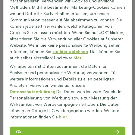
personalisieren, verwenden wir Cookies und ähnliche
Bewässerung
Methoden. Mithilfe bestimmter Marketing-Cookies können
Düngen
wir und Dritte Ihr Surfverhalten erfassen, um unsere
Kommunikation besser auf Sie abstimmen zu können. Sie
Besonderheiten
können jederzeit frei wählen, welche Kategorien von
Cookies Sie zulassen möchten. Wenn Sie auf „OK“ klicken,
Platzierung
akzeptieren Sie die Verwendung aller Cookies auf unserer
Website. Wenn Sie keine personalisierte Werbung sehen
Ideale Platzierung einer Magnolia 'Susan'
möchten, können Sie
sie hier ablehnen
. Das können Sie
Magnolia 'Susan' Halbstamm liebt einen sonnigen, warmen
auch selbst einstellen! Und zwar
hier
.
Standort. Ein Platz mit etwas Schutz vor starkem Wind, zum
Wir arbeiten mit Dritten zusammen, die Daten für
Beispiel nahe einer Hauswand oder Hecke, ist ideal. Der
Analysen und personalisierte Werbung verwenden. Für
Boden sollte nährstoffreich, humos und gut durchlässig sein.
weitere Informationen und Details zu allen beteiligten
Lehmiger Boden, leichter Tonboden, Lössboden, Torfboden,
Anbietern verweisen wir Sie auf unsere
Sandboden und schluffiger Lehmboden sind gut geeignet,
Datenschutzerklärung
.Die Daten werden zum Zweck der
wenn keine Staunässe entsteht. Leicht saurer bis neutraler
Personalisierung von Werbung sowie zur Messung der
pH-Wert fördert eine gesunde Entwicklung. Bei richtiger
Wirksamkeit von Werbekampagnen erhoben. Die Daten
Standplatzwahl zeigt Magnolie (Magnolia 'Susan') Halbstamm
können an Google LLC weitergegeben werden. Weitere
eine reiche Blüte, einen harmonischen Wuchs und gesundes,
Informationen finden Sie
hier
.
farbkräftiges Laub. Als Solitär im kleinen oder großen Garten,
in Parks oder in Grünanlagen kommt die schöne Form dieser
Ok
Magnolie am besten zur Geltung.