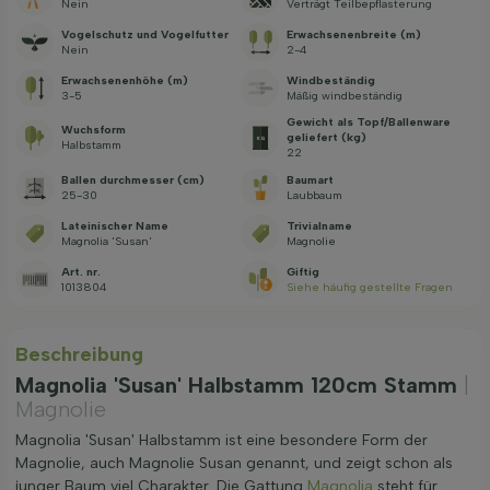
Nein
Verträgt Teilbepflasterung
Vogelschutz und Vogelfutter
Erwachsenenbreite (m)
Nein
2-4
Erwachsenenhöhe (m)
Windbeständig
3-5
Mäßig windbeständig
Gewicht als Topf/Ballenware
Wuchsform
geliefert (kg)
Halbstamm
22
Ballen durchmesser (cm)
Baumart
25-30
Laubbaum
Lateinischer Name
Trivialname
Magnolia 'Susan'
Magnolie
Art. nr.
Giftig
1013804
Siehe häufig gestellte Fragen
Beschreibung
Magnolia 'Susan' Halbstamm 120cm Stamm
|
Magnolie
Magnolia 'Susan' Halbstamm ist eine besondere Form der
Magnolie, auch Magnolie Susan genannt, und zeigt schon als
junger Baum viel Charakter. Die Gattung
Magnolia
steht für