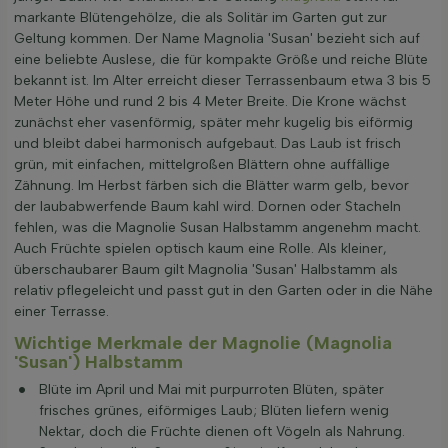
markante Blütengehölze, die als Solitär im Garten gut zur
Geltung kommen. Der Name Magnolia 'Susan' bezieht sich auf
eine beliebte Auslese, die für kompakte Größe und reiche Blüte
bekannt ist. Im Alter erreicht dieser Terrassenbaum etwa 3 bis 5
Meter Höhe und rund 2 bis 4 Meter Breite. Die Krone wächst
zunächst eher vasenförmig, später mehr kugelig bis eiförmig
und bleibt dabei harmonisch aufgebaut. Das Laub ist frisch
grün, mit einfachen, mittelgroßen Blättern ohne auffällige
Zähnung. Im Herbst färben sich die Blätter warm gelb, bevor
der laubabwerfende Baum kahl wird. Dornen oder Stacheln
fehlen, was die Magnolie Susan Halbstamm angenehm macht.
Auch Früchte spielen optisch kaum eine Rolle. Als kleiner,
überschaubarer Baum gilt Magnolia 'Susan' Halbstamm als
relativ pflegeleicht und passt gut in den Garten oder in die Nähe
einer Terrasse.
Wichtige Merkmale der Magnolie (Magnolia
'Susan') Halbstamm
Blüte im April und Mai mit purpurroten Blüten, später
frisches grünes, eiförmiges Laub; Blüten liefern wenig
Nektar, doch die Früchte dienen oft Vögeln als Nahrung.