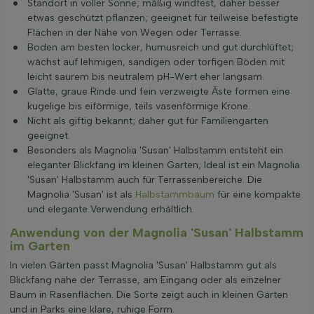
Standort in voller Sonne; mäßig windfest, daher besser
etwas geschützt pflanzen; geeignet für teilweise befestigte
Flächen in der Nähe von Wegen oder Terrasse.
Boden am besten locker, humusreich und gut durchlüftet;
wächst auf lehmigen, sandigen oder torfigen Böden mit
leicht saurem bis neutralem pH-Wert eher langsam.
Glatte, graue Rinde und fein verzweigte Äste formen eine
kugelige bis eiförmige, teils vasenförmige Krone.
Nicht als giftig bekannt; daher gut für Familiengarten
geeignet.
Besonders als Magnolia 'Susan' Halbstamm entsteht ein
eleganter Blickfang im kleinen Garten; Ideal ist ein Magnolia
'Susan' Halbstamm auch für Terrassenbereiche. Die
Magnolia 'Susan' ist als
Halbstammbaum
für eine kompakte
und elegante Verwendung erhältlich.
Anwendung von der Magnolia 'Susan' Halbstamm
im Garten
In vielen Gärten passt Magnolia 'Susan' Halbstamm gut als
Blickfang nahe der Terrasse, am Eingang oder als einzelner
Baum in Rasenflächen. Die Sorte zeigt auch in kleinen Gärten
und in Parks eine klare, ruhige Form.