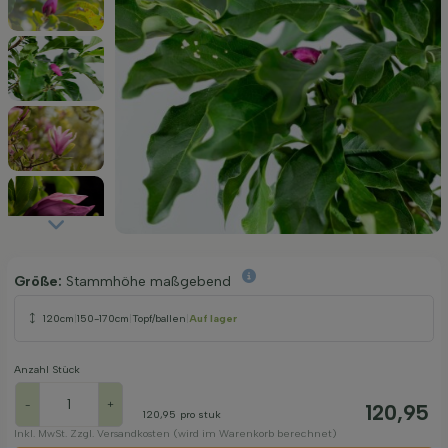
Größe:
Stammhöhe maßgebend
120cm
|
150-170cm
|
Topf/ballen
|
Auf lager
Anzahl Stück
-
+
120,95
120,95
pro stuk
Inkl. MwSt. Zzgl. Versandkosten (wird im Warenkorb berechnet)