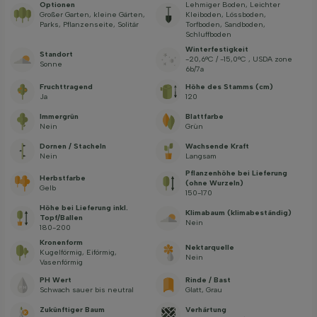
Optionen
Lehmiger Boden, Leichter
Großer Garten, kleine Gärten,
Kleiboden, Lössboden,
Parks, Pflanzenseite, Solitär
Torfboden, Sandboden,
Schluffboden
Winterfestigkeit
Standort
-20,6°C / -15,0°C , USDA zone
Sonne
6b/7a
Fruchttragend
Höhe des Stamms (cm)
Ja
120
Immergrün
Blattfarbe
Nein
Grün
Dornen / Stacheln
Wachsende Kraft
Nein
Langsam
Pflanzenhöhe bei Lieferung
Herbstfarbe
(ohne Wurzeln)
Gelb
150-170
Höhe bei Lieferung inkl.
Klimabaum (klimabeständig)
Topf/Ballen
Nein
180-200
Kronenform
Nektarquelle
Kugelförmig, Eiförmig,
Nein
Vasenförmig
PH Wert
Rinde / Bast
Schwach sauer bis neutral
Glatt, Grau
Zukünftiger Baum
Verhärtung