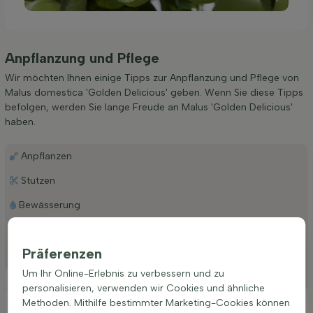
Anpflanzung und Pflege
Wir möchten Ihnen einige Tipps zur Anpflanzung und Pflege von
Malus domestica 'Golden Delicious' geben. Wenn Sie diese Tipps
befolgen, werden Sie lange Freude an Malus 'Golden Delicious'
haben.
Anpflanzen
Stutzen
Bewässerung
Düngen
Präferenzen
Besonderheiten
Um Ihr Online-Erlebnis zu verbessern und zu
Platzierung
personalisieren, verwenden wir Cookies und ähnliche
Methoden. Mithilfe bestimmter Marketing-Cookies können
Ideale Platzierung einer Malus domestica