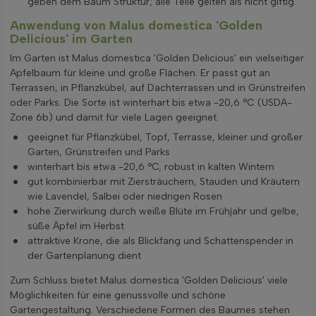
geben dem Baum Struktur; alle Teile gelten als nicht giftig.
Anwendung von Malus domestica 'Golden
Delicious' im Garten
Im Garten ist Malus domestica 'Golden Delicious' ein vielseitiger
Apfelbaum für kleine und große Flächen. Er passt gut an
Terrassen, in Pflanzkübel, auf Dachterrassen und in Grünstreifen
oder Parks. Die Sorte ist winterhart bis etwa -20,6 °C (USDA-
Zone 6b) und damit für viele Lagen geeignet.
geeignet für Pflanzkübel, Topf, Terrasse, kleiner und großer
Garten, Grünstreifen und Parks
winterhart bis etwa -20,6 °C, robust in kalten Wintern
gut kombinierbar mit Ziersträuchern, Stauden und Kräutern
wie Lavendel, Salbei oder niedrigen Rosen
hohe Zierwirkung durch weiße Blüte im Frühjahr und gelbe,
süße Äpfel im Herbst
attraktive Krone, die als Blickfang und Schattenspender in
der Gartenplanung dient
Zum Schluss bietet Malus domestica 'Golden Delicious' viele
Möglichkeiten für eine genussvolle und schöne
Gartengestaltung. Verschiedene Formen des Baumes stehen