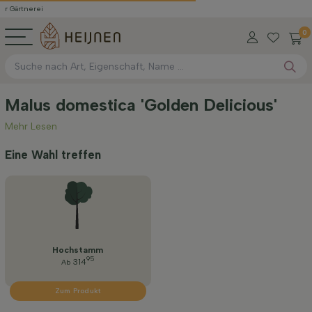
i
0
Malus domestica 'Golden Delicious'
Mehr Lesen
Eine Wahl treffen
Hochstamm
95
314
Ab
Zum Produkt