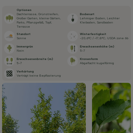
Optionen
Dachterrasse, Grünstreifen,
Bodenart
Großer Garten, kleine Gärten,
Lehmiger Boden, Leichter
Parks, Pflanzgefäß, Topf,
Kleiboden, Sandboden
Terrasse
Standort
Winterfestigkeit
Sonne
-20,6°C / -17,8°C, USDA zone 6b
Immergrün
Erwachsenenhöhe (m)
Nein
5-7
Erwachsenenbreite (m)
Kronenform
5-7
Abgeflacht kugelförmig
Verhärtung
Verträgt keine Bepflasterung