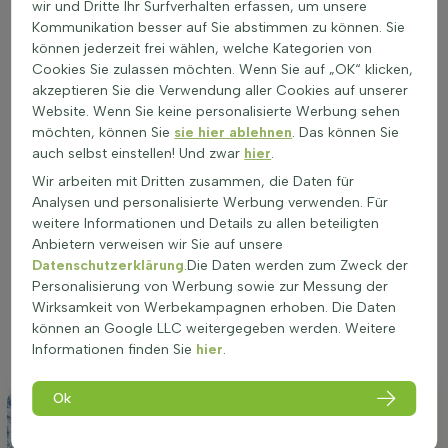
wir und Dritte Ihr Surfverhalten erfassen, um unsere
'Golden Delicious'
Kommunikation besser auf Sie abstimmen zu können. Sie
Malus 'Golden Delicious' (Malus domestica 'Golden
können jederzeit frei wählen, welche Kategorien von
Delicious') braucht einen warmen, sonnigen Platz. Mindestens
Cookies Sie zulassen möchten. Wenn Sie auf „OK“ klicken,
sechs Stunden Sonne pro Tag sorgen für guten Wuchs,
akzeptieren Sie die Verwendung aller Cookies auf unserer
reiche Blüte und viele süße Früchte. Ein luftiger, aber nicht zu
Website. Wenn Sie keine personalisierte Werbung sehen
zugiger Standort ist ideal, der Baum ist gut windfest, steht
möchten, können Sie
sie hier ablehnen
. Das können Sie
aber gern etwas geschützt vor starkem Sturm. Der Boden
auch selbst einstellen! Und zwar
hier
.
sollte sein:
Wir arbeiten mit Dritten zusammen, die Daten für
locker und gut durchlässig
Analysen und personalisierte Werbung verwenden. Für
leicht lehmig, sandig oder leichter Tonboden
weitere Informationen und Details zu allen beteiligten
neutral bis kalkreich
Anbietern verweisen wir Sie auf unsere
Datenschutzerklärung
.Die Daten werden zum Zweck der
Staunässe meiden, der Boden darf frisch bis leicht trocken
Personalisierung von Werbung sowie zur Messung der
sein. Keine feste Versiegelung um den Stamm. Gut geeignet
Wirksamkeit von Werbekampagnen erhoben. Die Daten
für Garten, Park, Grünstreifen, Terrasse und große
können an Google LLC weitergegeben werden. Weitere
Pflanzkübel. Die passende Lage ist entscheidend, damit der
Informationen finden Sie
hier
.
Baum Form, Farbe und Fruchtmenge voll zeigt.
Ok