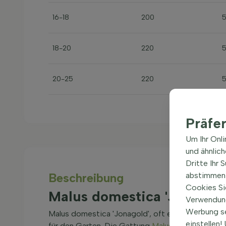
16-18
200
18-20
220
20-25
220
Präfe
Um Ihr Onl
und ähnlic
Dritte Ihr 
Beschreibung
abstimmen 
Cookies Si
Malus domestica 'Jonagol
Verwendung
Werbung s
Malus domestica 'Jonagold', oft einfach als Malus
einstellen
für den Garten. Die Gattung
Malus
steht für klas