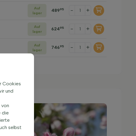
Auf
-
+
95
489
lager
Auf
-
+
95
624
lager
Auf
-
+
95
746
lager
ir Cookies
ir und
n von
 die
ierte
uch selbst