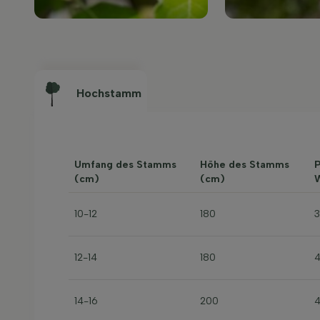
Hochstamm
Umfang des Stamms
Höhe des Stamms
P
(cm)
(cm)
W
10-12
180
12-14
180
14-16
200