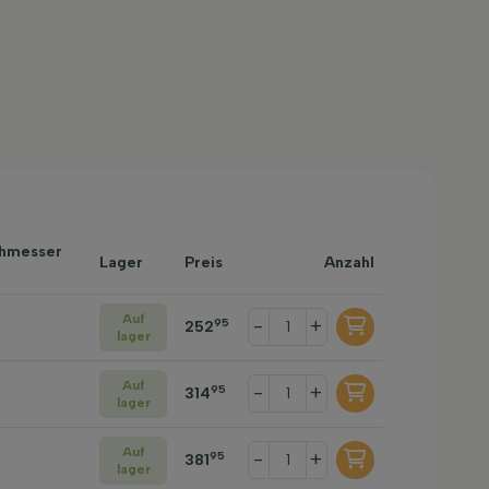
chmesser
Lager
Preis
Anzahl
Auf
-
+
95
252
lager
Auf
-
+
95
314
lager
Auf
-
+
95
381
lager