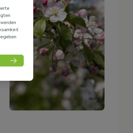
ierte
igten
 werden
rksamkeit
gegeben