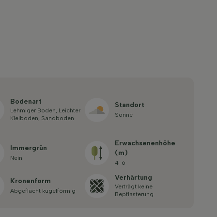
Bodenart
Standort
Lehmiger Boden, Leichter
Sonne
Kleiboden, Sandboden
Erwachsenenhöhe
Immergrün
(m)
Nein
4-6
Verhärtung
Kronenform
Verträgt keine
Abgeflacht kugelförmig
Bepflasterung