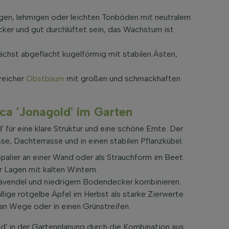
gen, lehmigen oder leichten Tonböden mit neutralem
cker und gut durchlüftet sein, das Wachstum ist
ächst abgeflacht kugelförmig mit stabilen Ästen,
greicher
Obstbaum
mit großen und schmackhaften
a 'Jonagold' im Garten
 für eine klare Struktur und eine schöne Ernte. Der
se, Dachterrasse und in einen stabilen Pflanzkübel.
palier an einer Wand oder als Strauchform im Beet.
r Lagen mit kalten Wintern.
 Lavendel und niedrigem Bodendecker kombinieren.
llige rotgelbe Äpfel im Herbst als starke Zierwerte.
 an Wege oder in einen Grünstreifen.
d' in der Gartenplanung durch die Kombination aus