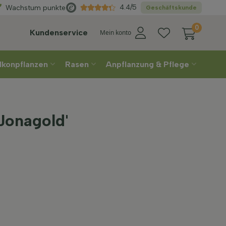
hlen
Sie Ihre Lieferwoche
4.4/5
Wachstum punkte
Geschäftskunde
0
Kundenservice
Mein konto
lkonpflanzen
Rasen
Anpflanzung & Pflege
Jonagold'