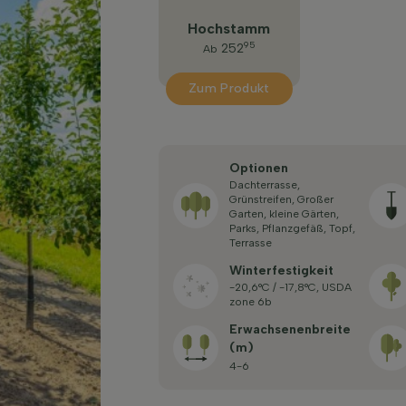
Hochstamm
95
252
Ab
Zum Produkt
Optionen
Dachterrasse,
Grünstreifen, Großer
Garten, kleine Gärten,
Parks, Pflanzgefäß, Topf,
Terrasse
Winterfestigkeit
-20,6°C / -17,8°C, USDA
zone 6b
Erwachsenenbreite
(m)
4-6