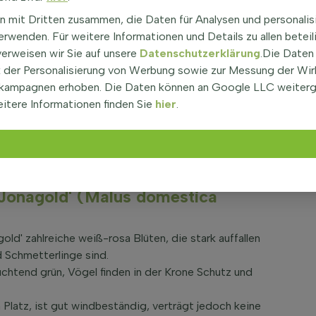
' bedeutet „Apfel Jonagold“ und weist auf die
n mit Dritten zusammen, die Daten für Analysen und personalis
us hin, daraus entsteht ein aromatischer, süß-
rwenden. Für weitere Informationen und Details zu allen beteil
 erreicht etwa 4 bis 6 Meter Höhe und 4 bis 6 Meter
verweisen wir Sie auf unsere
Datenschutzerklärung
.Die Daten
die Licht gut durchlässt. Die Blätter sind grün,
der Personalisierung von Werbung sowie zur Messung der Wi
nem Rand, im Herbst färben sie sich deutlich gelb.
kampagnen erhoben. Die Daten können an Google LLC weiter
um, also nicht immergrün, und trägt keine Dornen oder
itere Informationen finden Sie
hier
.
nd eignet sich auch für strukturierte Obstgärten. Im
nagold' große, gelblich-rote Früchte, die sich gut
rbindet der Jonagold Apfelbaum dekoratives Laub,
ld Ernte in einem Baum.
Jonagold' (Malus domestica
ld' zahlreiche weiß-rosa Blüten, die stark auffallen
d Schmetterlinge sind.
uchtend grün, Vögel finden in der Krone Schutz und
latz, ist gut windbeständig, verträgt jedoch keine