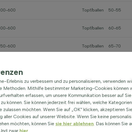
500-600
Topf/ballen
50-55
500-600
Topf/ballen
60-65
550-600
Topf/ballen
65-70
renzen
ine-Erlebnis zu verbessern und zu personalisieren, verwenden w
he Methoden. Mithilfe bestimmter Marketing-Cookies können w
Surfverhalten erfassen, um unsere Kommunikation besser auf Sie
zu können. Sie können jederzeit frei wählen, welche Kategorie
e zulassen möchten. Wenn Sie auf „OK“ klicken, akzeptieren Sie
d'
| Malus 'Jonagold'
 aller Cookies auf unserer Website. Wenn Sie keine personalis
ehen möchten, können Sie
sie hier ablehnen
. Das können Sie a
 'Jonagold' bezeichnet, ist ein beliebter Apfelbaum
! Und zwar
hier
.
sische Obstbäume mit reicher Ernte und gutem