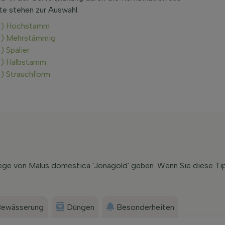
te stehen zur Auswahl:
d') Hochstamm
d') Mehrstämmig
) Spalier
d') Halbstamm
') Strauchform
lege von Malus domestica 'Jonagold' geben. Wenn Sie diese Ti
ewässerung
Düngen
Besonderheiten