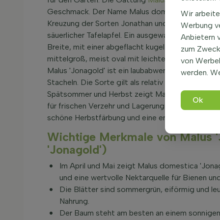
Geschmack. Der Name Malus domestica 'Jonagold
Wir arbeite
Kreuzung der Sorten Jonathan und Golden Delicio
Werbung ve
säuerlicher Tafelapfel. Ein ausgewachsener Baum
Anbietern 
Breite, mit einer abgeflacht kugelförmigen Krone, 
zum Zweck 
mittelgroß, meist oval mit leichter Spitze und fei
von Werbe
Malus 'Jonagold' ist ein laubabwerfender Obstba
werden. We
Stacheln. Die Sorte gilt als relativ pflegeleicht u
Spätsommer und Herbst zeigt Malus domestica 'Jo
Ok
für frischen Verzehr und Lagerung eignen. So ve
schöne Herbstfärbung und eine ergiebige Jonago
Wichtige Merkmale von Malus '
'Jonagold')
Im April und Mai zeigt Malus domestica 'Jonago
und eine wertvolle Nektarquelle für Bienen un
Die Blätter sind sommergrün, eiförmig und le
Nahrung.
Der Baum steht am besten an einem sonnigen P