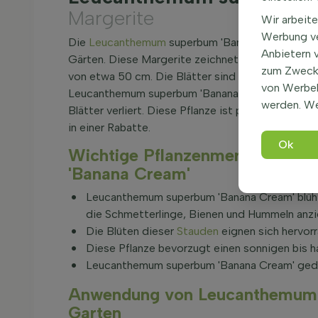
Margerite
Wir arbeite
Werbung ve
Die
Leucanthemum
superbum 'Banana Cream', bekan
Anbietern 
Gärten. Diese Margerite zeichnet sich durch ihr
zum Zweck 
von etwa 50 cm. Die Blätter sind grün, fühlen sic
von Werbe
Leucanthemum superbum 'Banana Cream' ist nicht
werden. We
Blätter verliert. Diese Pflanze ist pflegeleicht u
in einer Rabatte.
Ok
Wichtige Pflanzenmerkmale v
'Banana Cream'
Leucanthemum superbum 'Banana Cream' blüht 
die Schmetterlinge, Bienen und Hummeln anzi
Die Blüten dieser
Stauden
eignen sich hervorr
Diese Pflanze bevorzugt einen sonnigen bis h
Leucanthemum superbum 'Banana Cream' gedeih
Anwendung von Leucanthemum 
Garten