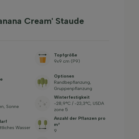
nana Cream' Staude
Topfgröße
9x9 cm (P9)
Optionen
be
Randbepflanzung,
Gruppenpflanzung
Winterfestigkeit
-28,9°C / -23,3°C, USDA
en, Sonne
zone 5
Anzahl der Pflanzen pro
arf
m²
ttliches Wasser
9