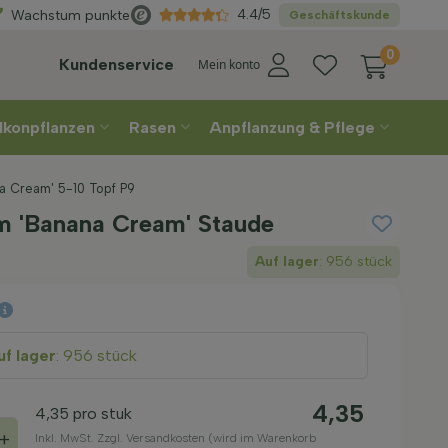
Direkt
aus der Gärtnerei
4.4/5
Wachstum punkte
Geschäftskunde
0
Kundenservice
Mein konto
lkonpflanzen
Rasen
Anpflanzung & Pflege
a Cream' 5-10 Topf P9
 'Banana Cream' Staude
Auf lager
: 956 stück
f lager
: 956 stück
4,35
4,35
pro stuk
+
Inkl. MwSt. Zzgl. Versandkosten (wird im Warenkorb