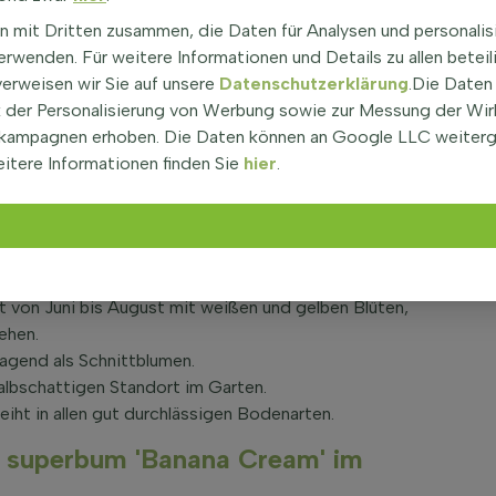
n mit Dritten zusammen, die Daten für Analysen und personalis
rwenden. Für weitere Informationen und Details zu allen beteil
nt als Margerite, ist eine beliebte Pflanze in vielen
verweisen wir Sie auf unsere
Datenschutzerklärung
.Die Daten
e polvormende Wuchsform aus und erreicht eine Höhe
der Personalisierung von Werbung sowie zur Messung der Wi
h glatt an und haben eine typische ovale Form. Die
kampagnen erhoben. Die Daten können an Google LLC weiter
 immergrün, was bedeutet, dass sie im Winter ihre
itere Informationen finden Sie
hier
.
nd eignet sich gut für die Bepflanzung in Gruppen oder
on Leucanthemum superbum
von Juni bis August mit weißen und gelben Blüten,
ehen.
agend als Schnittblumen.
albschattigen Standort im Garten.
t in allen gut durchlässigen Bodenarten.
superbum 'Banana Cream' im