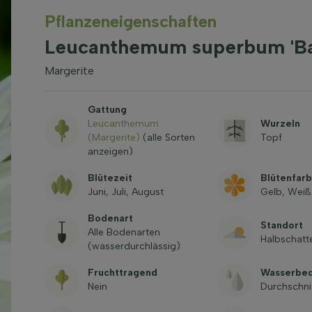
Pflanzeneigenschaften
Leucanthemum superbum 'Ba
Margerite
Gattung
Leucanthemum
Wurzeln
(Margerite)
(alle Sorten
Topf
anzeigen)
Blütezeit
Blütenfar
Juni, Juli, August
Gelb, Weiß
Bodenart
Standort
Alle Bodenarten
Halbschatt
(wasserdurchlässig)
Fruchttragend
Wasserbed
Nein
Durchschni