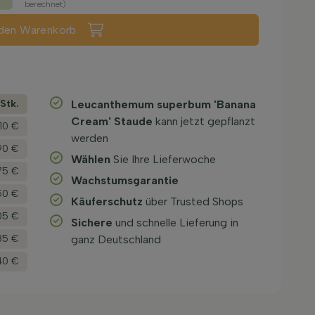
berechnet)
 den Warenkorb
­Stk.
Leucanthemum superbum 'Banana
Cream' Staude
kann jetzt gepflanzt
10 €
werden
90 €
Wählen
Sie Ihre Lieferwoche
75 €
Wachstums­garantie
50 €
Käuferschutz
über Trusted Shops
05 €
Sichere
und schnelle Lieferung in
85 €
ganz Deutschland
40 €