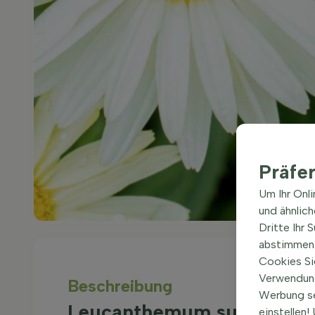
Präfe
Um Ihr Onl
und ähnlic
Dritte Ihr 
abstimmen 
Cookies Si
Verwendung
Beschreibung
Werbung s
Leucanthemum superbum 
einstellen