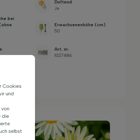
Duftend
Ja
öhe bei
 (ohne
Erwachsenenhöhe (cm)
50
e
Art. nr.
1027486
ir Cookies
ir und
n von
 die
ierte
uch selbst