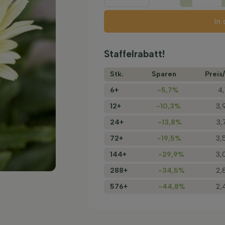
In
Staffelrabatt!
Stk.
Sparen
Preis/
6+
-5,7%
4,
12+
-10,3%
3,
24+
-13,8%
3,
72+
-19,5%
3,
144+
-29,9%
3,
288+
-34,5%
2,
576+
-44,8%
2,