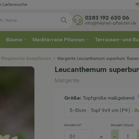
Wählen
0283 192 630 06
info@heijnen-pflanzen.de
Bäume
Mediterrane Pflanzen
Terrassen- und Ba
Pflegeleichte Beetpflanzen
Margerite Leucanthemum superbum 'Banan
Leucanthemum superbum
Margerite
Größe:
Topfgröße maßgebend
5-10cm
|
Topf 9x9 cm (P9)
|
Au
Anzahl m²
Anzahl Stück
-
=