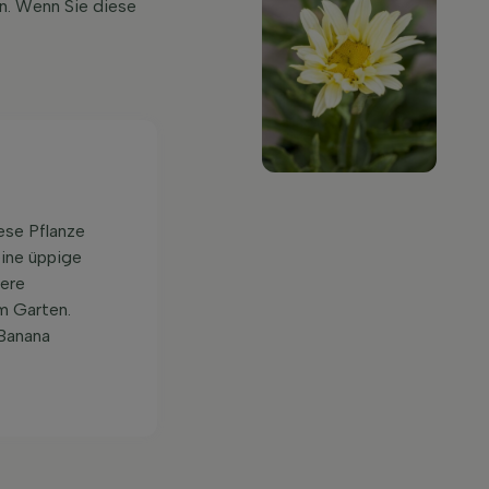
n. Wenn Sie diese
ese Pflanze
eine üppige
vere
m Garten.
'Banana