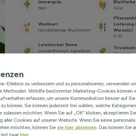
Immergrün
Blattfarbe
Nein
Grün
Pflanzenh
Wuchsart
Lieferung
Horstbildende Wuchsform
Wurzeln)
5-10
Lateinischer Name
Trivialnam
Leucanthemum superbum
Margerite
'Banana Cream'
Giftig
renzen
Siehe häufig gestellte
Fragen
ine-Erlebnis zu verbessern und zu personalisieren, verwenden w
he Methoden. Mithilfe bestimmter Marketing-Cookies können w
Surfverhalten erfassen, um unsere Kommunikation besser auf Sie
zu können. Sie können jederzeit frei wählen, welche Kategorie
e zulassen möchten. Wenn Sie auf „OK“ klicken, akzeptieren Sie
 aller Cookies auf unserer Website. Wenn Sie keine personalis
ehen möchten, können Sie
sie hier ablehnen
. Das können Sie a
'Banana Cream' Staude
|
! Und zwar
hier
.