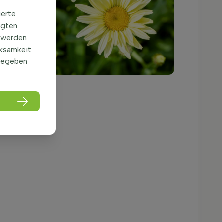
ierte
igten
 werden
rksamkeit
gegeben