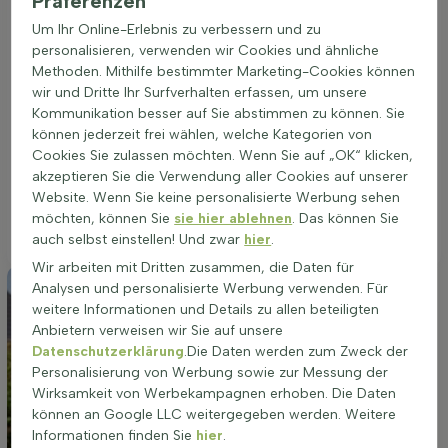
Präferenzen
Choisya ternata 'White Dazzler' gedeiht am besten an einem
Um Ihr Online-Erlebnis zu verbessern und zu
sonnigen bis halbschattigen Standort. Ein gut durchlässiger
personalisieren, verwenden wir Cookies und ähnliche
Gartenboden ist ideal, da Staunässe vermieden werden
Methoden. Mithilfe bestimmter Marketing-Cookies können
sollte. Diese Pflanze bevorzugt nährstoffreiche Erde, die
wir und Dritte Ihr Surfverhalten erfassen, um unsere
leicht feucht, aber nicht zu nass ist. Ein geschützter Platz, der
Kommunikation besser auf Sie abstimmen zu können. Sie
vor starkem Wind bewahrt, fördert das gesunde Wachstum
können jederzeit frei wählen, welche Kategorien von
und die reiche Blüte. Die richtige Standortwahl führt zu einer
Cookies Sie zulassen möchten. Wenn Sie auf „OK“ klicken,
intensiveren Blütenpracht und einem kräftigen, kompakten
akzeptieren Sie die Verwendung aller Cookies auf unserer
Wuchs. Diese wintergrüne Hecke eignet sich hervorragend für
Website. Wenn Sie keine personalisierte Werbung sehen
die Bepflanzung in Beeten oder Pflanzgefäßen und bietet das
möchten, können Sie
sie hier ablehnen
. Das können Sie
ganze Jahr über einen attraktiven Anblick.
auch selbst einstellen! Und zwar
hier
.
Wir arbeiten mit Dritten zusammen, die Daten für
Analysen und personalisierte Werbung verwenden. Für
weitere Informationen und Details zu allen beteiligten
Anbietern verweisen wir Sie auf unsere
Datenschutzerklärung
.Die Daten werden zum Zweck der
Personalisierung von Werbung sowie zur Messung der
Wirksamkeit von Werbekampagnen erhoben. Die Daten
können an Google LLC weitergegeben werden. Weitere
Informationen finden Sie
hier
.