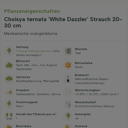
Pflanzeneigenschaften
Choisya ternata 'White Dazzler' Strauch 20-
30 cm
Mexikanische orangenblume
Gattung
Wurzeln
Choisya (Orangenblume)
(alle
Topf
Sorten anzeigen)
Blütezeit
Blütenfarbe
April, Mai, Juni, Juli, August,
Weiß
September
Bodenart
Optionen
Nährstoffreicher Boden
Randbepflanzung, Pflanzgefäß
(wasserdurchlässig)
Standort
Winterfestigkeit
Halbschatten, Schatten, Sonne
-17,8°C / -12,2°C, USDA zone 7
Fruchttragend
Wasserbedarf
Nein
Durchschnittliches Wasser
Anzahl der Pflanzen pro m²
Immergrün
1
Ja
Blattfarbe
Duftend