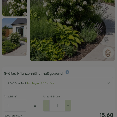
Größe:
Pflanzenhöhe maßgebend
20-30cm
|
Topf
|
Auf lager
: 250 stück
Anzahl m²
Anzahl Stück
=
-
+
15,60
15,60
pro stuk