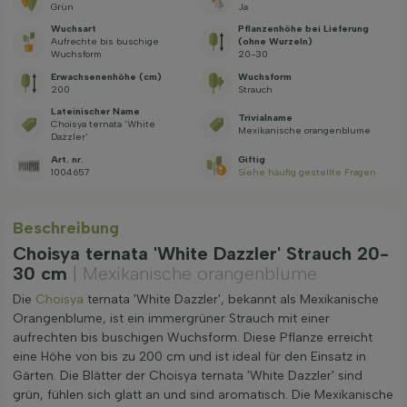
Grün
Ja
Wuchsart
Pflanzenhöhe bei Lieferung
Aufrechte bis buschige
(ohne Wurzeln)
Wuchsform
20-30
Erwachsenenhöhe (cm)
Wuchsform
200
Strauch
Lateinischer Name
Trivialname
Choisya ternata 'White
Mexikanische orangenblume
Dazzler'
Art. nr.
Giftig
1004657
Siehe häufig gestellte Fragen
Beschreibung
Choisya ternata 'White Dazzler' Strauch 20-
30 cm
| Mexikanische orangenblume
Die
Choisya
ternata 'White Dazzler', bekannt als Mexikanische
Orangenblume, ist ein immergrüner Strauch mit einer
aufrechten bis buschigen Wuchsform. Diese Pflanze erreicht
eine Höhe von bis zu 200 cm und ist ideal für den Einsatz in
Gärten. Die Blätter der Choisya ternata 'White Dazzler' sind
grün, fühlen sich glatt an und sind aromatisch. Die Mexikanische