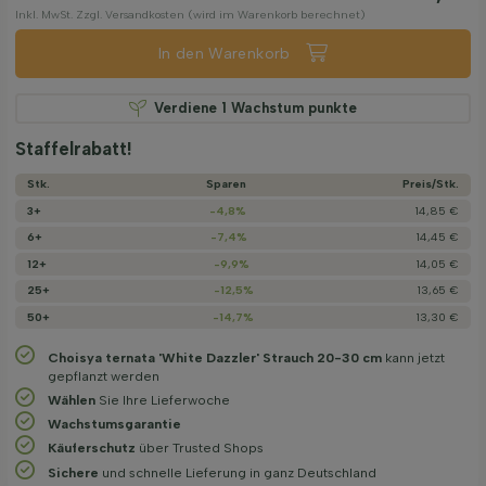
Inkl. MwSt. Zzgl. Versandkosten (wird im Warenkorb berechnet)
In den Warenkorb
Verdiene
1
Wachstum punkte
Staffelrabatt!
Stk.
Sparen
Preis/­Stk.
3+
-4,8%
14,85 €
6+
-7,4%
14,45 €
12+
-9,9%
14,05 €
25+
-12,5%
13,65 €
50+
-14,7%
13,30 €
Choisya ternata 'White Dazzler' Strauch 20-30 cm
kann jetzt
gepflanzt werden
Wählen
Sie Ihre Lieferwoche
Wachstums­garantie
Käuferschutz
über Trusted Shops
Sichere
und schnelle Lieferung in ganz Deutschland