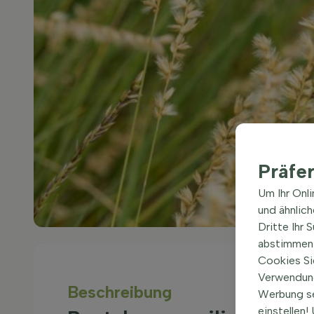
Präfe
Um Ihr Onl
und ähnlic
Dritte Ihr 
abstimmen 
Cookies Si
Verwendung
Beschreibung
Werbung s
einstellen