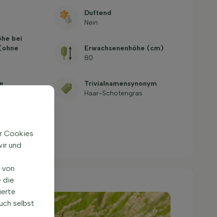
Duftend
Nein
öhe bei
 (ohne
Erwachsenenhöhe (cm)
80
e
Trivialnamensynonym
s
Haar-Schotengras
g gestellte
ir Cookies
ir und
n von
 die
ierte
uch selbst