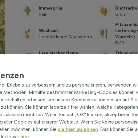
Immergrün
Blattfarbe
Nein
Grün
Pflanzenh
Wuchsart
Lieferung
Horstbildende Wuchsform
Wurzeln)
5-10
Lateinischer Name
Trivialnam
Bouteloua gracilis
Moskitogra
Giftig
renzen
Art. nr.
Siehe häufi
1027199
Fragen
ine-Erlebnis zu verbessern und zu personalisieren, verwenden w
he Methoden. Mithilfe bestimmter Marketing-Cookies können w
Surfverhalten erfassen, um unsere Kommunikation besser auf Sie
zu können. Sie können jederzeit frei wählen, welche Kategorie
e zulassen möchten. Wenn Sie auf „OK“ klicken, akzeptieren Sie
 aller Cookies auf unserer Website. Wenn Sie keine personalis
ehen möchten, können Sie
sie hier ablehnen
. Das können Sie a
! Und zwar
hier
.