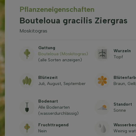
Pflanzeneigenschaften
Bouteloua gracilis Ziergras
Moskitogras
Gattung
Wurzeln
Bouteloua (Moskitogras)
Topf
(alle Sorten anzeigen)
Blütezeit
Blütenfar
Juli, August, September
Braun, Gel
Bodenart
Standort
Alle Bodenarten
Sonne
(wasserdurchlässig)
Fruchttragend
Wasserbed
Nein
Weinig wat