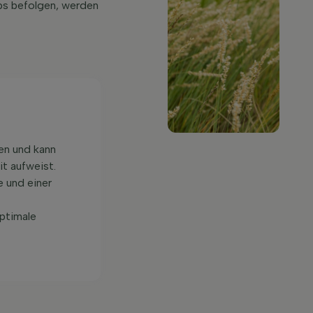
pps befolgen, werden
en und kann
t aufweist.
e und einer
optimale