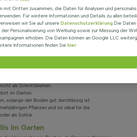
s
| Moskitogras
n mit Dritten zusammen, die Daten für Analysen und personalis
 Haar-Schotengras in Deutschland, ist ein attraktives
rwenden. Für weitere Informationen und Details zu allen beteil
uchsform und erreicht eine Höhe von etwa 80 cm. Die
verweisen wir Sie auf unsere
Datenschutzerklärung
.Die Daten
und haben eine feine Textur, die sich angenehm anfühlt.
der Personalisierung von Werbung sowie zur Messung der Wi
Winter seine Blätter. Es ist eine pflegeleichte
kampagnen erhoben. Die Daten können an Google LLC weiter
 Wartung erfordert. Diese Eigenschaften machen
itere Informationen finden Sie
hier
.
Bouteloua gracilis
 August und September. Die Blüten sind in den Farben
nge, Bienen oder Hummeln an.
nicht als Schnittblumen.
dort im Garten.
en, solange der Boden gut durchlässig ist.
ehrjährigen Pflanzen und ist ideal für die
er als Solitär.
lis im Garten