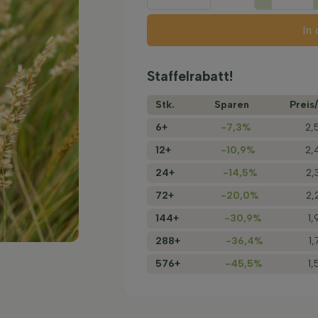
In
Staffelrabatt!
Stk.
Sparen
Preis/
6+
-7,3%
2,
12+
-10,9%
2,
24+
-14,5%
2,
72+
-20,0%
2,
144+
-30,9%
1,
288+
-36,4%
1
576+
-45,5%
1,