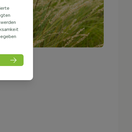
ierte
igten
 werden
rksamkeit
gegeben