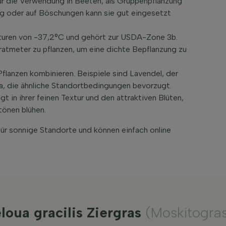
für die Verwendung in Beeten, als Gruppenpflanzung
ung oder auf Böschungen kann sie gut eingesetzt
raturen von -37,2°C und gehört zur USDA-Zone 3b.
atmeter zu pflanzen, um eine dichte Bepflanzung zu
Pflanzen kombinieren. Beispiele sind Lavendel, der
via, die ähnliche Standortbedingungen bevorzugt.
gt in ihrer feinen Textur und den attraktiven Blüten,
tönen blühen.
 für sonnige Standorte und können einfach online
oua gracilis Ziergras
(Moskitogra