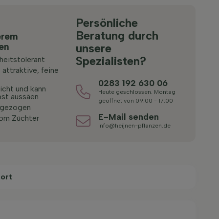
Persönliche
Beratung durch
erem
ten
unsere
Spezialisten?
heitstolerant
 attraktive, feine
0283 192 630 06
icht und kann
Heute geschlossen. Montag
bst aussäen
geöffnet von 09:00 - 17:00
 gezogen
E-Mail senden
vom Züchter
info@heijnen-pflanzen.de
ort