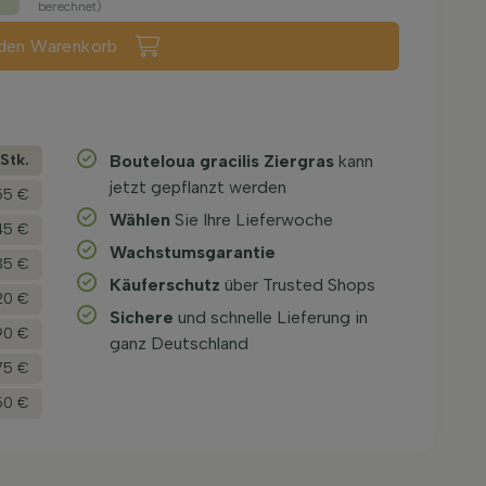
berechnet)
 den Warenkorb
­Stk.
Bouteloua gracilis Ziergras
kann
jetzt gepflanzt werden
55 €
Wählen
Sie Ihre Lieferwoche
45 €
Wachstums­garantie
35 €
Käuferschutz
über Trusted Shops
20 €
Sichere
und schnelle Lieferung in
90 €
ganz Deutschland
,75 €
50 €