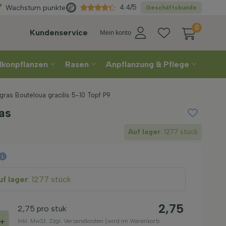
Wählen
Sie Ihre Lieferwoche
4.4/5
Wachstum punkte
Geschäftskunde
0
Kundenservice
Mein konto
lkonpflanzen
Rasen
Anpflanzung & Pflege
gras Bouteloua gracilis 5-10 Topf P9
ras
Auf lager
: 1277 stück
f lager
: 1277 stück
2,75
2,75
pro stuk
+
Inkl. MwSt. Zzgl. Versandkosten (wird im Warenkorb