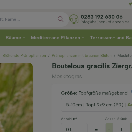
Direkt
0283 192 630 06
info@heijnen-pflanzen.de
Bäume
Mediterrane Pflanzen
Terrassen- und Ba
Blühende Präriepflanzen
Präriepflanzen mit braunen Blüten
Moskito
Bouteloua gracilis Zierg
Moskitogras
Größe:
Topfgröße maßgebend
5-10cm
|
Topf 9x9 cm (P9)
|
Au
Anzahl m²
Anzahl Stück
-
=