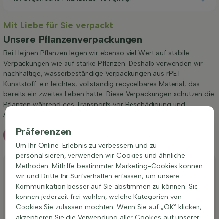
Mit Liebe für Sie verpackt
Unsere Pflanzenverpackungen
Bei Heijnen Pflanzen legen wir ebenso viel Wert auf stabile
Verpackungen wie auf starke Pflanzen. Deshalb verwenden wir
nachhaltige, wasserbeständige Verpackungen aus rPET-
Kunststoff: ein leichtes, vollständig recycelbares Material, das
bereits ein zweites Leben hatte. Diese Verpackungen schützen die
Pflanzen während des Transports vor Beschädigung und
Austrocknung.
Präferenzen
Mehr information
Um Ihr Online-Erlebnis zu verbessern und zu
personalisieren, verwenden wir Cookies und ähnliche
Heckenpflanzen, Bäume, große Pflanzen
Methoden. Mithilfe bestimmter Marketing-Cookies können
und Gräser
wir und Dritte Ihr Surfverhalten erfassen, um unsere
Kommunikation besser auf Sie abstimmen zu können. Sie
Wenn Sie große Pflanzen oder Bäume bestellt haben,
können jederzeit frei wählen, welche Kategorien von
liefern wir diese auf versiegelten Paletten und platzieren
Cookies Sie zulassen möchten. Wenn Sie auf „OK“ klicken,
sie an Ihrem Haus/der Einfahrt. Die Paletten sind stabil
akzeptieren Sie die Verwendung aller Cookies auf unserer
und bieten selbst für große Pflanzen optimalen Schutz.