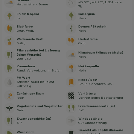
Standort
-15,0°C / -12,2°C, USDA zone
Halbschatten, Sonne
7b
Fruchttragend
Immergrün
Ja
Nein
Blattfarbe
Dornen / Stacheln
Grün, Weiß
Nein
Wachsende Kraft
Herbstfarbe
Mäßig
Gelb
Pflanzenhöhe bei Lieferung
Klimabaum (klimabeständig)
(ohne Wurzeln)
Nein
200-250
Kronenform
Nektarquelle
Rund, Verzweigung in Stufen
Nein
PH Wert
Rinde / Bast
Schwach sauer bis leicht
Braun, Geschlitzt, Grau
kalkhaltig
Zukünftiger Baum
Verhärtung
Nein
Verträgt keine Bepflasterung
Vogelschutz und Vogelfutter
Erwachsenenbreite (m)
Nein
5-7
Erwachsenenhöhe (m)
Windbeständig
5-7
Gut windbeständig
Gewicht als Topf/Ballenware
Wuchsform