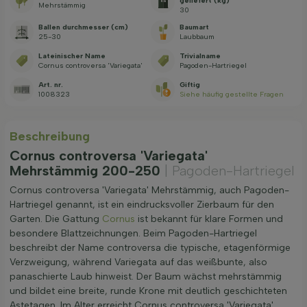
geliefert (kg)
Mehrstämmig
30
Ballen durchmesser (cm)
Baumart
25-30
Laubbaum
Lateinischer Name
Trivialname
Cornus controversa 'Variegata'
Pagoden-Hartriegel
Art. nr.
Giftig
1008323
Siehe häufig gestellte Fragen
Beschreibung
Cornus controversa 'Variegata'
Mehrstämmig 200-250
| Pagoden-Hartriegel
Cornus controversa 'Variegata' Mehrstämmig, auch Pagoden-
Hartriegel genannt, ist ein eindrucksvoller Zierbaum für den
Garten. Die Gattung
Cornus
ist bekannt für klare Formen und
besondere Blattzeichnungen. Beim Pagoden-Hartriegel
beschreibt der Name controversa die typische, etagenförmige
Verzweigung, während Variegata auf das weißbunte, also
panaschierte Laub hinweist. Der Baum wächst mehrstämmig
und bildet eine breite, runde Krone mit deutlich geschichteten
Astetagen. Im Alter erreicht Cornus controversa 'Variegata'