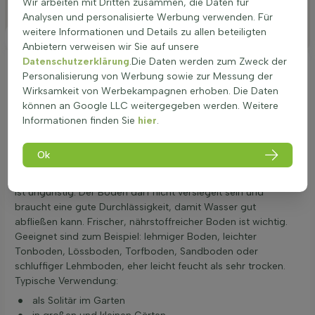
Wir arbeiten mit Dritten zusammen, die Daten für
Besonderheiten
Analysen und personalisierte Werbung verwenden. Für
weitere Informationen und Details zu allen beteiligten
Platzierung
Anbietern verweisen wir Sie auf unsere
Datenschutzerklärung
.Die Daten werden zum Zweck der
Ideale Platzierung einer Cornus controversa
Personalisierung von Werbung sowie zur Messung der
'Variegata'
Wirksamkeit von Werbekampagnen erhoben. Die Daten
Der Pagoden-Hartriegel (Cornus controversa 'Variegata')
können an Google LLC weitergegeben werden. Weitere
Mehrstämmig wächst am besten an einem sonnigen bis
Informationen finden Sie
hier
.
halbschattigen Platz. Ideal sind 4 bis 6 Stunden Sonne pro
Tag. Dann bildet der Baum eine schöne, dichte Krone und
Ok
das weißbunte Laub zeigt klare Farben. Der Standort sollte
ruhig und möglichst windgeschützt liegen, starker Zugwind
ist ungünstig. Der Boden darf nicht versiegelt sein und
braucht eine gute Durchlässigkeit, damit Wasser gut
abfließen kann. Frischer, nährstoffreicher Boden ist wichtig.
Geeignet sind zum Beispiel: lehmiger Boden, leichter
Tonboden, Lössboden, Torfboden, Sandboden oder
schluffiger Lehmboden, eher leicht feucht als sehr trocken.
Typische Verwendung:
als Solitär im Garten