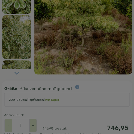
Größe:
Pflanzenhöhe maßgebend
200-250cm
|
Topf/ballen
|
Auf lager
Anzahl Stück
-
+
746,95
746,95
pro stuk