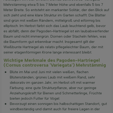
Mehrstämmig etwa 5 bis 7 Meter Höhe und ebenfalls 5 bis 7
Meter Breite. So entsteht ein markanter Solitär, der den Blick auf
sich zieht und eine klare Struktur im Garten schafft. Die Blätter
sind grün mit weißen Rändern, mittelgroß und eiförmig bis
elliptisch. Im Herbst färbt sich das Laub leuchtend gelb, bevor
es abfällt, denn der Pagoden-Hartriegel ist ein laubabwerfender
Baum und nicht immergrün. Dornen oder Stacheln fehlen, was
die Baumform gut erkennbar macht. Insgesamt gilt der
Weißbunte Hartriegel als relativ pflegeleichter Baum, der mit
seiner etagenförmigen Krone lange interessant bleibt.
Wichtige Merkmale des Pagoden-Hartriegel
(Cornus controversa 'Variegata') Mehrstämmig
Blüte im Mai und Juni mit vielen weißen, flachen
Blütenständen; grünes Laub mit weißem Rand, sehr
dekorativ im ganzen Jahr, im Herbst oft mit warmer
Färbung; eine gute Strukturpflanze, aber nur geringe
Anziehungskraft für Bienen und Schmetterlinge, Früchte
bieten jedoch Futter für Vögel.
Bevorzugt einen sonnigen bis halbschattigen Standort, gut
windbeständig und damit auch für freiere Lagen in der