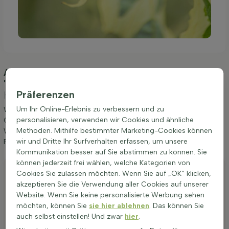
Anpflanzung und Pflege Cornus controversa
'Variegata' Mehrstämmig 200-250
(Pagoden-
Präferenzen
Hartriegel)
Um Ihr Online-Erlebnis zu verbessern und zu
Wir möchten Ihnen einige Tipps zur Anpflanzung und Pflege von
personalisieren, verwenden wir Cookies und ähnliche
Cornus controversa 'Variegata' Mehrstämmig 200-250 geben.
Methoden. Mithilfe bestimmter Marketing-Cookies können
Wenn Sie diese Tipps befolgen, werden Sie lange Freude an
wir und Dritte Ihr Surfverhalten erfassen, um unsere
Pagoden-Hartriegel haben.
Kommunikation besser auf Sie abstimmen zu können. Sie
können jederzeit frei wählen, welche Kategorien von
Anpflanzen
Cookies Sie zulassen möchten. Wenn Sie auf „OK“ klicken,
akzeptieren Sie die Verwendung aller Cookies auf unserer
Stutzen
Website. Wenn Sie keine personalisierte Werbung sehen
Bewässerung
möchten, können Sie
sie hier ablehnen
. Das können Sie
auch selbst einstellen! Und zwar
hier
.
Düngen