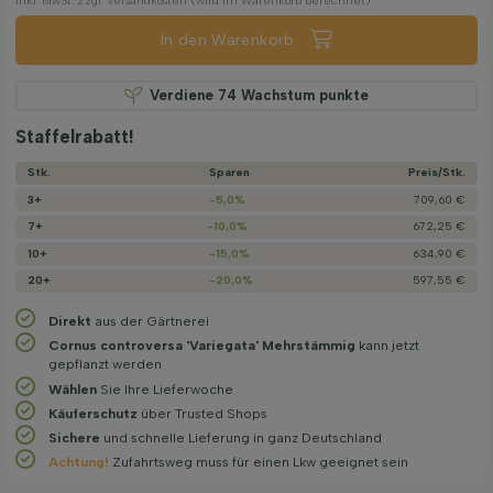
Inkl. MwSt. Zzgl. Versandkosten (wird im Warenkorb berechnet)
In den Warenkorb
Verdiene
74
Wachstum punkte
Staffelrabatt!
Stk.
Sparen
Preis/­Stk.
3+
-5,0%
709,60 €
7+
-10,0%
672,25 €
10+
-15,0%
634,90 €
20+
-20,0%
597,55 €
Direkt
aus der Gärtnerei
Cornus controversa 'Variegata' Mehrstämmig
kann jetzt
gepflanzt werden
Wählen
Sie Ihre Lieferwoche
Käuferschutz
über Trusted Shops
Sichere
und schnelle Lieferung in ganz Deutschland
Achtung!
Zufahrtsweg muss für einen Lkw geeignet sein