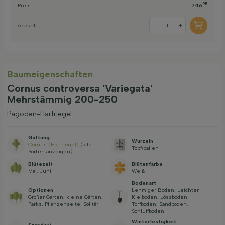
95
Preis
746
Anzahl
-
+
Baum­eigen­schaften
Cornus controversa 'Variegata'
Mehrstämmig 200-250
Pagoden-Hartriegel
Gattung
Wurzeln
Cornus (Hartriegel)
(alle
Topf/ballen
Sorten anzeigen)
Blütezeit
Blütenfarbe
Mai, Juni
Weiß
Bodenart
Optionen
Lehmiger Boden, Leichter
Großer Garten, kleine Gärten,
Kleiboden, Lössboden,
Parks, Pflanzenseite, Solitär
Torfboden, Sandboden,
Schluffboden
Winterfestigkeit