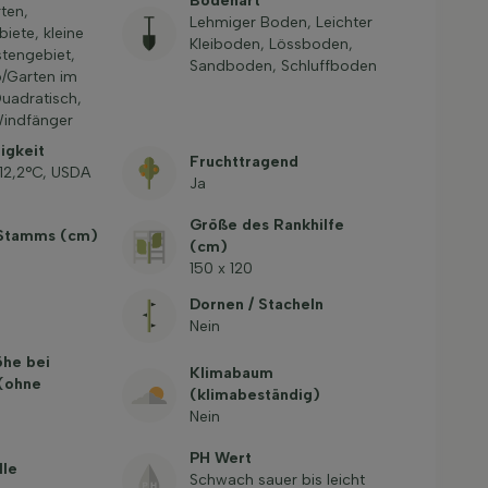
Bodenart
ten,
Lehmiger Boden, Leichter
biete, kleine
Kleiboden, Lössboden,
stengebiet,
Sandboden, Schluffboden
o/Garten im
Quadratisch,
Windfänger
igkeit
Fruchttragend
-12,2°C, USDA
Ja
Größe des Rankhilfe
Stamms (cm)
(cm)
150 x 120
Dornen / Stacheln
Nein
öhe bei
Klimabaum
 (ohne
(klimabeständig)
Nein
PH Wert
lle
Schwach sauer bis leicht