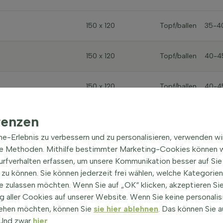
150 x 120
Topf/ballen
35-4
150 x 120
Topf/ballen
40-4
150 x 120
Topf/ballen
40-4
150 x 120
Topf/ballen
40-4
renzen
ine-Erlebnis zu verbessern und zu personalisieren, verwenden w
150 x 120
Topf/ballen
45-5
he Methoden. Mithilfe bestimmter Marketing-Cookies können w
Surfverhalten erfassen, um unsere Kommunikation besser auf Sie
zu können. Sie können jederzeit frei wählen, welche Kategorie
150 x 120
Topf/ballen
45-5
e zulassen möchten. Wenn Sie auf „OK“ klicken, akzeptieren Sie
 aller Cookies auf unserer Website. Wenn Sie keine personalis
150 x 120
Topf/ballen
45-5
ehen möchten, können Sie
sie hier ablehnen
. Das können Sie a
! Und zwar
hier
.