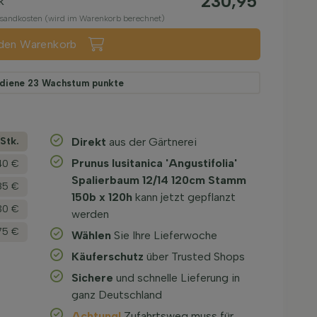
230,95
k
ersandkosten (wird im Warenkorb berechnet)
 den Warenkorb
rdiene
23
Wachstum punkte
­Stk.
Direkt
aus der Gärtnerei
Prunus lusitanica 'Angustifolia'
40 €
Spalierbaum 12/14 120cm Stamm
85 €
150b x 120h
kann jetzt gepflanzt
30 €
werden
75 €
Wählen
Sie Ihre Lieferwoche
Käuferschutz
über Trusted Shops
Sichere
und schnelle Lieferung in
ganz Deutschland
Achtung!
Zufahrtsweg muss für