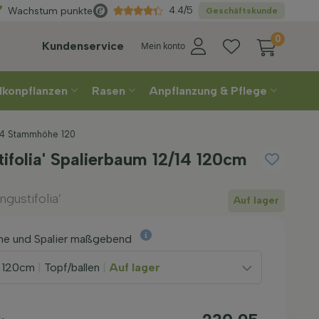
n
Sie Ihre Lieferwoche
4.4/5
Wachstum punkte
Geschäftskunde
0
Kundenservice
Mein konto
lkonpflanzen
Rasen
Anpflanzung & Pflege
-14 Stammhöhe 120
tifolia' Spalierbaum 12/14 120cm
gustifolia’
Auf lager
e und Spalier maßgebend
x 120cm
|
Topf/ballen
|
Auf lager