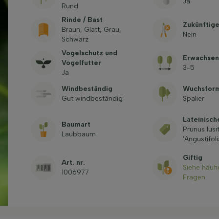
Ja
Rund
Rinde / Bast
Zukünftig
Braun, Glatt, Grau,
Nein
Schwarz
Vogelschutz und
Erwachsen
Vogelfutter
3-5
Ja
Windbeständig
Wuchsfor
Gut windbeständig
Spalier
Lateinisc
Baumart
Prunus lusi
Laubbaum
'Angustifoli
Giftig
Art. nr.
Siehe häufi
1006977
Fragen