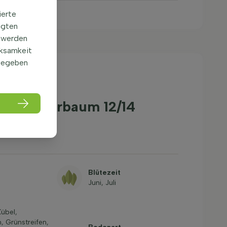
ierte
igten
 werden
rksamkeit
gegeben
ia' Spalierbaum 12/14
Blütezeit
Juni, Juli
Kübel,
, Grünstreifen,