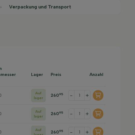
Verpackung und Transport
n
hmesser
Lager
Preis
Anzahl
Auf
-
+
95
0
260
lager
Auf
-
+
95
0
260
lager
Auf
-
+
95
0
260
lager