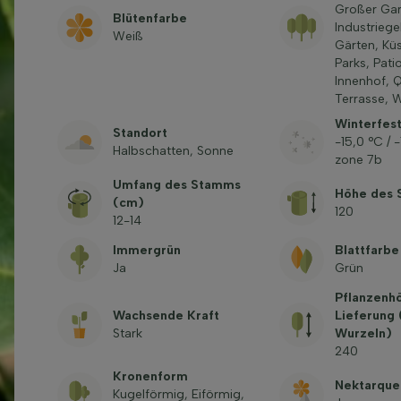
Großer Gar
Blütenfarbe
Industriege
Weiß
Gärten, Kü
Parks, Pati
Innenhof, 
Terrasse, 
Winterfest
Standort
-15,0 °C / 
Halbschatten, Sonne
zone 7b
Umfang des Stamms
Höhe des 
(cm)
120
12-14
Immergrün
Blattfarbe
Ja
Grün
Pflanzenh
Wachsende Kraft
Lieferung
Stark
Wurzeln)
240
Kronenform
Nektarque
Kugelförmig, Eiförmig,