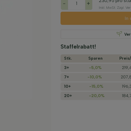
230,95
pro stu
-
+
Inkl. MwSt. Zzgl. V
In
Ve
Staffelrabatt!
Stk.
Sparen
Preis/
3+
-5,0%
219,
7+
-10,0%
207,
10+
-15,0%
196,
20+
-20,0%
184,