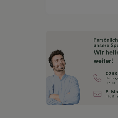
Persönlic
unsere Spe
Wir helf
weiter!
0283
Heute g
09:00 -
E-Ma
info@he