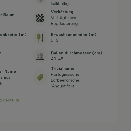
kalkhaltig
Verhärtung
er Baum
Verträgt keine
Bepflasterung
enbreite (m)
Erwachsenenhöhe (m)
5-6
m
Ballen durchmesser (cm)
40-45
Trivialname
her Name
Portugiesische
tanica
Lorbeerkirsche
a'
‘Angustifolia’
g gestellte