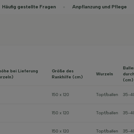
Häufig gestellte Fragen
Anpflanzung und Pflege
Balle
höhe bei Lieferung
Größe des
Wurzeln
durc
rzeln)
Rankhilfe (cm)
(cm)
150 x 120
Topf/ballen
35-4
150 x 120
Topf/ballen
35-4
150 x 120
Topf/ballen
35-4