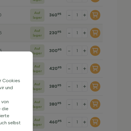
Auf
-
+
95
0
360
lager
Auf
-
+
95
5
230
lager
Auf
-
+
95
5
300
lager
Auf
-
+
95
5
420
lager
ir Cookies
Auf
-
+
95
0
380
ir und
lager
n von
Auf
-
+
95
0
380
lager
 die
ierte
Auf
-
+
95
0
460
uch selbst
lager