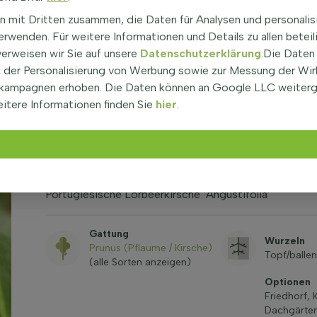
n mit Dritten zusammen, die Daten für Analysen und personalis
rwenden. Für weitere Informationen und Details zu allen beteil
verweisen wir Sie auf unsere
Datenschutzerklärung
.Die Daten
der Personalisierung von Werbung sowie zur Messung der Wi
kampagnen erhoben. Die Daten können an Google LLC weiter
itere Informationen finden Sie
hier
.
Baum­eigen­schaften
Prunus lusitanica 'Angustifol
120cm Stamm 150b x 120h
Portugiesische Lorbeerkirsche ‘Angustifolia’
Gattung
Wurzeln
Prunus (Pflaume / Kirsche)
Topf/ballen
(alle Sorten anzeigen)
Optionen
Friedhorf, 
Dachgärten