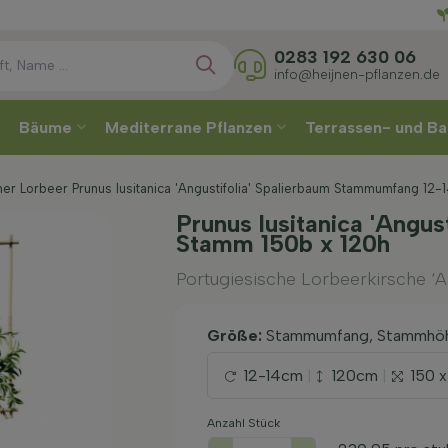
Direkt
Wähle
0283 192 630 06
info@heijnen-pflanzen.de
Bäume
Mediterrane Pflanzen
Terrassen- und Ba
her Lorbeer Prunus lusitanica 'Angustifolia' Spalierbaum Stammumfang 12
Prunus lusitanica 'Angus
Stamm 150b x 120h
Portugiesische Lorbeerkirsche ‘An
Größe:
Stammumfang, Stammhöh
12-14cm
|
120cm
|
150 
Anzahl Stück