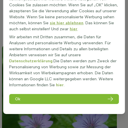
Sanikelblättrige Storchschnabel problemlos an. Für eine
Cookies Sie zulassen möchten. Wenn Sie auf „OK“ klicken,
optimale Entwicklung und reiche Blüte eignet sich ein
akzeptieren Sie die Verwendung aller Cookies auf unserer
halbschattiger Standort am besten, da hier die Balance
Website. Wenn Sie keine personalisierte Werbung sehen
zwischen Licht und Schatten das Wachstum und die
möchten, können Sie
sie hier ablehnen
. Das können Sie
Blütenfarbe intensiviert. Bei der Pflanzung in Töpfen oder
auch selbst einstellen! Und zwar
hier
.
Pflanzkübeln sollte auf eine gute Drainage geachtet werden,
um Staunässe zu vermeiden.
Wir arbeiten mit Dritten zusammen, die Daten für
Analysen und personalisierte Werbung verwenden. Für
weitere Informationen und Details zu allen beteiligten
Anbietern verweisen wir Sie auf unsere
Datenschutzerklärung
.Die Daten werden zum Zweck der
Personalisierung von Werbung sowie zur Messung der
Wirksamkeit von Werbekampagnen erhoben. Die Daten
können an Google LLC weitergegeben werden. Weitere
Informationen finden Sie
hier
.
Ok