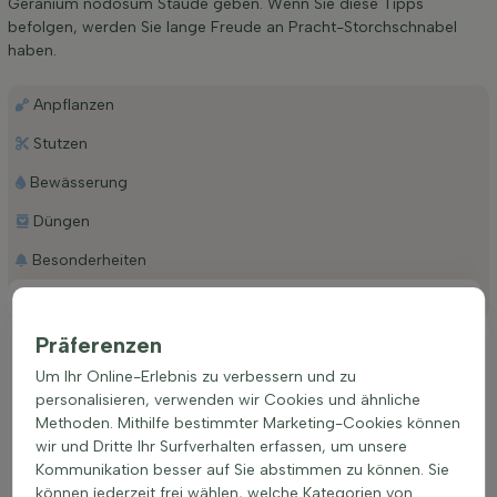
Geranium nodosum Staude geben. Wenn Sie diese Tipps
befolgen, werden Sie lange Freude an Pracht-Storchschnabel
haben.
Anpflanzen
Stutzen
Bewässerung
Düngen
Besonderheiten
Platzierung
Präferenzen
Ideale Platzierung einer Geranium nodosum
Um Ihr Online-Erlebnis zu verbessern und zu
Diese anspruchslose Pflanze gedeiht in nahezu allen
personalisieren, verwenden wir Cookies und ähnliche
Bodenarten, solange diese gut durchlässig sind. Die
Methoden. Mithilfe bestimmter Marketing-Cookies können
Flexibilität in der Standortwahl macht sie zu einem
wir und Dritte Ihr Surfverhalten erfassen, um unsere
hervorragenden Kandidaten für vielfältige Gartenbereiche.
Kommunikation besser auf Sie abstimmen zu können. Sie
Von sonnigen bis zu schattigen Plätzen passt sich der
können jederzeit frei wählen, welche Kategorien von