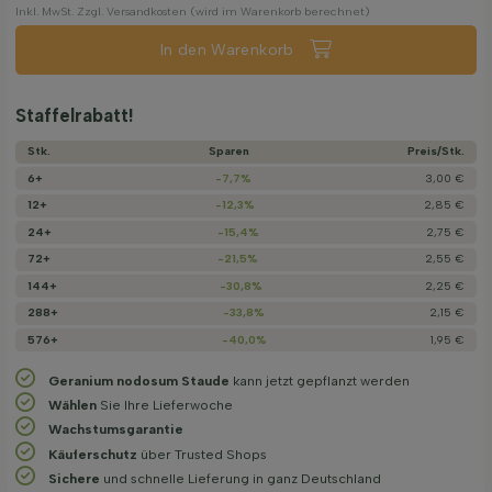
Inkl. MwSt. Zzgl. Versandkosten (wird im Warenkorb berechnet)
In den Warenkorb
Staffelrabatt!
Stk.
Sparen
Preis/­Stk.
6+
-7,7%
3,00 €
12+
-12,3%
2,85 €
24+
-15,4%
2,75 €
72+
-21,5%
2,55 €
144+
-30,8%
2,25 €
288+
-33,8%
2,15 €
576+
-40,0%
1,95 €
Geranium nodosum Staude
kann jetzt gepflanzt werden
Wählen
Sie Ihre Lieferwoche
Wachstums­garantie
Käuferschutz
über Trusted Shops
Sichere
und schnelle Lieferung in ganz Deutschland