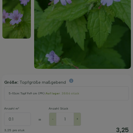
Größe:
Topfgröße maßgebend
5-10cm
|
Topf 9x9 cm (P9)
|
Auf lager
: 3886 stück
Anzahl m²
Anzahl Stück
=
-
+
3,25
3,25
pro stuk