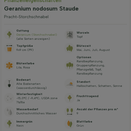
Pflanzeneigenschaften
Geranium nodosum Staude
Pracht-Storchschnabel
Gattung
Wurzeln
Geranium (Storchschnabel)
Topf
(alle Sorten anzeigen)
Topfgröße
Blütezeit
9x9 cm (P9)
Mai, Juni, Juli, August
Optionen
Randbepflanzung,
Blütenfarbe
Gruppenpflanzung,
Lila, Rosa
Pflanzgefäß, Topf,
Randbepflanzung
Bodenart
Standort
Alle Bodenarten
Halbschatten, Schatten, Sonne
(wasserdurchlässig)
Winterfestigkeit
Fruchttragend
-15,0°C / -9,4°C, USDA zone
Ja
7b/8a
Wasserbedarf
Anzahl der Pflanzen pro m²
Durchschnittliches Wasser
9
Immergrün
Blattfarbe
Nein
Grün