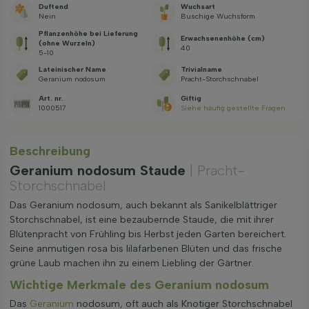
Duftend
Wuchsart
Nein
Buschige Wuchsform
Pflanzenhöhe bei Lieferung
Erwachsenenhöhe (cm)
(ohne Wurzeln)
40
5-10
Lateinischer Name
Trivialname
Geranium nodosum
Pracht-Storchschnabel
Art. nr.
Giftig
1000517
Siehe häufig gestellte Fragen
Beschreibung
Geranium nodosum Staude
| Pracht-
Storchschnabel
Das Geranium nodosum, auch bekannt als Sanikelblättriger
Storchschnabel, ist eine bezaubernde Staude, die mit ihrer
Blütenpracht von Frühling bis Herbst jeden Garten bereichert.
Seine anmutigen rosa bis lilafarbenen Blüten und das frische
grüne Laub machen ihn zu einem Liebling der Gärtner.
Wichtige Merkmale des Geranium nodosum
Das
Geranium
nodosum, oft auch als Knotiger Storchschnabel