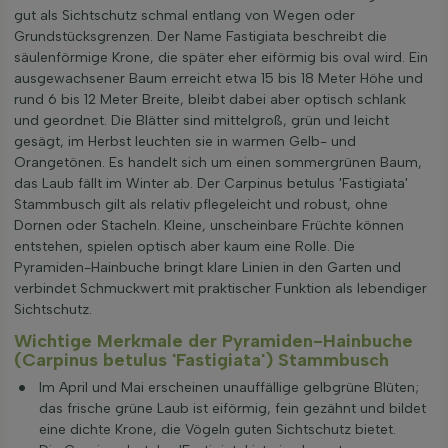
gut als Sichtschutz schmal entlang von Wegen oder
Grundstücksgrenzen. Der Name Fastigiata beschreibt die
säulenförmige Krone, die später eher eiförmig bis oval wird. Ein
ausgewachsener Baum erreicht etwa 15 bis 18 Meter Höhe und
rund 6 bis 12 Meter Breite, bleibt dabei aber optisch schlank
und geordnet. Die Blätter sind mittelgroß, grün und leicht
gesägt, im Herbst leuchten sie in warmen Gelb- und
Orangetönen. Es handelt sich um einen sommergrünen Baum,
das Laub fällt im Winter ab. Der Carpinus betulus 'Fastigiata'
Stammbusch gilt als relativ pflegeleicht und robust, ohne
Dornen oder Stacheln. Kleine, unscheinbare Früchte können
entstehen, spielen optisch aber kaum eine Rolle. Die
Pyramiden-Hainbuche bringt klare Linien in den Garten und
verbindet Schmuckwert mit praktischer Funktion als lebendiger
Sichtschutz.
Wichtige Merkmale der Pyramiden-Hainbuche
(Carpinus betulus 'Fastigiata') Stammbusch
Im April und Mai erscheinen unauffällige gelbgrüne Blüten;
das frische grüne Laub ist eiförmig, fein gezähnt und bildet
eine dichte Krone, die Vögeln guten Sichtschutz bietet.