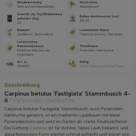
Windbeständig
Wuchsform
Sehr gut windbeständig
Stammbusch
Gewicht als Topf/Ballenware
Ballen durchmesser (cm)
geliefert (kg)
25-30
30
Baumart
Lateinischer Name
Laubbaum, Säulenbaum
Carpinus betulus 'Fastigiata'
Lateinisches
Namenssynonym
Trivialname
Carpinus betulus var.
Pyramiden-Hainbuche
Pyramidalis
Art. nr.
Giftig
1006612
Siehe häufig gestellte Fragen
Beschreibung
Carpinus betulus 'Fastigiata' Stammbusch 4-
6
| Pyramiden-Hainbuche
Carpinus betulus 'Fastigiata' Stammbusch, auch Pyramiden-
Hainbuche genannt, ist ein markanter Laubbaum mit klarer
Pyramidenform und wirkt im Garten als starke Strukturpflanze.
Die Gattung
Carpinus
ist für dichtes, feines Laub bekannt, und
diese besondere Form wächst schmal aufrecht und eignet sich