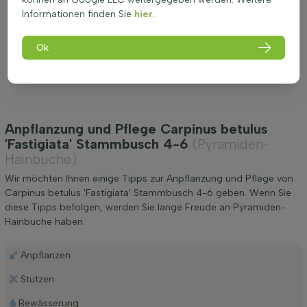
Informationen finden Sie
hier
.
Ok
Anpflanzung und Pflege Carpinus betulus
'Fastigiata' Stammbusch 4-6
(Pyramiden-
Hainbuche)
Wir möchten Ihnen einige Tipps zur Anpflanzung und Pflege von
Carpinus betulus 'Fastigiata' Stammbusch 4-6 geben. Wenn Sie
diese Tipps befolgen, werden Sie lange Freude an Pyramiden-
Hainbuche haben.
Anpflanzen
Stutzen
Bewässerung