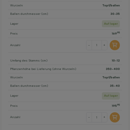
Wurzeln
Topf/ballen
Ballen durchmesser (cm)
30-35
Lager
Auf lager
95
Preis
169
Anzahl
-
+
Umfang des Stamms (cm)
10-12
Pflanzenhöhe bei Lieferung (ohne Wurzeln)
350-400
Wurzeln
Topf/ballen
Ballen durchmesser (cm)
35-40
Lager
Auf lager
95
Preis
195
Anzahl
-
+