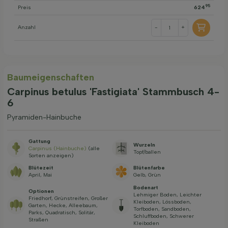
95
Preis
624
Anzahl
-
+
Baum­eigen­schaften
Carpinus betulus 'Fastigiata' Stammbusch 4-
6
Pyramiden-Hainbuche
Gattung
Wurzeln
Carpinus (Hainbuche)
(alle
Topf/ballen
Sorten anzeigen)
Blütezeit
Blütenfarbe
April, Mai
Gelb, Grün
Bodenart
Optionen
Lehmiger Boden, Leichter
Friedhorf, Grünstreifen, Großer
Kleiboden, Lössboden,
Garten, Hecke, Alleebaum,
Torfboden, Sandboden,
Parks, Quadratisch, Solitär,
Schluffboden, Schwerer
Straßen
Kleiboden