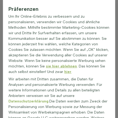
oder Reihenpflanzungen geeignet.
Präferenzen
Gut einsetzbar als Alleebaum, Heckenbaum, in Parks, auf
Friedhöfen und an Straßen
Um Ihr Online-Erlebnis zu verbessern und zu
Winterhart bis etwa -23 °C (USDA Zone 6a), daher auch für
personalisieren, verwenden wir Cookies und ähnliche
kalte Regionen geeignet
Methoden. Mithilfe bestimmter Marketing-Cookies können
Leicht kombinierbar mit Blütensträuchern, Ziergräsern und
wir und Dritte Ihr Surfverhalten erfassen, um unsere
Stauden wie Lavendel, Hortensien und Funkien
Kommunikation besser auf Sie abstimmen zu können. Sie
Hohe Sierwert durch pyramidenförmige Krone, dichtes
können jederzeit frei wählen, welche Kategorien von
grünes Laub und klare, ordentliche Wuchsform
Cookies Sie zulassen möchten. Wenn Sie auf „OK“ klicken,
akzeptieren Sie die Verwendung aller Cookies auf unserer
Zum Abschluss bietet
Pyramiden-Hainbuche (Carpinus betulus
Website. Wenn Sie keine personalisierte Werbung sehen
'Fastigiata')
Stammbusch eine starke Struktur und ein
möchten, können Sie
sie hier ablehnen
. Das können Sie
gepflegtes Bild im Garten.
auch selbst einstellen! Und zwar
hier
.
Wir arbeiten mit Dritten zusammen, die Daten für
Analysen und personalisierte Werbung verwenden. Für
weitere Informationen und Details zu allen beteiligten
Anbietern verweisen wir Sie auf unsere
Datenschutzerklärung
.Die Daten werden zum Zweck der
Personalisierung von Werbung sowie zur Messung der
Wirksamkeit von Werbekampagnen erhoben. Die Daten
können an Google LLC weitergegeben werden. Weitere