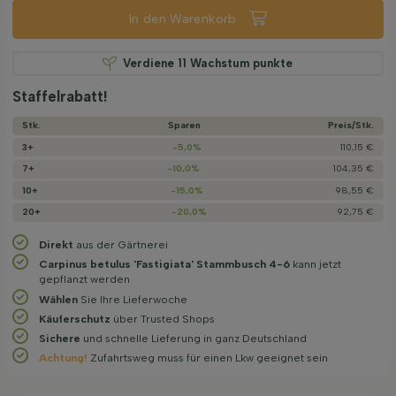
In den Warenkorb
Verdiene
11
Wachstum punkte
Staffelrabatt!
Stk.
Sparen
Preis/­Stk.
3+
-5,0%
110,15 €
7+
-10,0%
104,35 €
10+
-15,0%
98,55 €
20+
-20,0%
92,75 €
Direkt
aus der Gärtnerei
Carpinus betulus 'Fastigiata' Stammbusch 4-6
kann jetzt
gepflanzt werden
Wählen
Sie Ihre Lieferwoche
Käuferschutz
über Trusted Shops
Sichere
und schnelle Lieferung in ganz Deutschland
Achtung!
Zufahrtsweg muss für einen Lkw geeignet sein