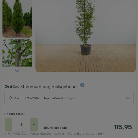
Größe:
Stammumfang maßgebend
4-6cm
|
175-250cm
|
Topf/ballen
|
Auf lager
Anzahl Stück
-
+
115,95
115,95
pro stuk
Inkl. MwSt. Zzgl. Versandkosten (wird im Warenkorb berechnet)