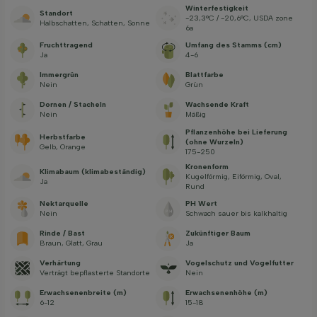
Winterfestigkeit
Standort
-23,3°C / -20,6°C, USDA zone
Halbschatten, Schatten, Sonne
6a
Fruchttragend
Umfang des Stamms (cm)
Ja
4-6
Immergrün
Blattfarbe
Nein
Grün
Dornen / Stacheln
Wachsende Kraft
Nein
Mäßig
Pflanzenhöhe bei Lieferung
Herbstfarbe
(ohne Wurzeln)
Gelb, Orange
175-250
Kronenform
Klimabaum (klimabeständig)
Kugelförmig, Eiförmig, Oval,
Ja
Rund
Nektarquelle
PH Wert
Nein
Schwach sauer bis kalkhaltig
Rinde / Bast
Zukünftiger Baum
Braun, Glatt, Grau
Ja
Verhärtung
Vogelschutz und Vogelfutter
Verträgt bepflasterte Standorte
Nein
Erwachsenenbreite (m)
Erwachsenenhöhe (m)
6-12
15-18