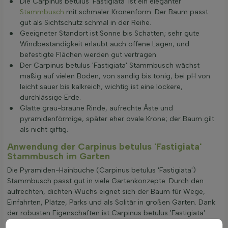
Die Carpinus betulus 'Fastigiata' ist ein eleganter
Stammbusch
mit schmaler Kronenform. Der Baum passt
gut als Sichtschutz schmal in der Reihe.
Geeigneter Standort ist Sonne bis Schatten; sehr gute
Windbeständigkeit erlaubt auch offene Lagen, und
befestigte Flächen werden gut vertragen.
Der Carpinus betulus 'Fastigiata' Stammbusch wächst
mäßig auf vielen Böden, von sandig bis tonig, bei pH von
leicht sauer bis kalkreich, wichtig ist eine lockere,
durchlässige Erde.
Glatte grau-braune Rinde, aufrechte Äste und
pyramidenförmige, später eher ovale Krone; der Baum gilt
als nicht giftig.
Anwendung der Carpinus betulus 'Fastigiata'
Stammbusch im Garten
Die Pyramiden-Hainbuche (Carpinus betulus 'Fastigiata')
Stammbusch passt gut in viele Gartenkonzepte. Durch den
aufrechten, dichten Wuchs eignet sich der Baum für Wege,
Einfahrten, Plätze, Parks und als Solitär in großen Gärten. Dank
der robusten Eigenschaften ist Carpinus betulus 'Fastigiata'
Stammbusch auch für Grünstreifen in Städten und für Hecken