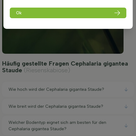
Ok
Häufig gestellte Fragen Cephalaria gigantea
Staude
(Riesenskabiose)
Wie hoch wird der Cephalaria gigantea Staude?
Wie breit wird der Cephalaria gigantea Staude?
Welcher Bodentyp eignet sich am besten für den
Cephalaria gigantea Staude?