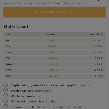
Inkl. MwSt. Zzgl. Versandkosten (wird im Warenkorb berechnet)
In den Warenkorb
Staffelrabatt!
Stk.
Sparen
Preis/­Stk.
6+
-5,3%
4,45 €
12+
-9,6%
4,25 €
24+
-13,8%
4,05 €
72+
-20,2%
3,75 €
144+
-29,8%
3,30 €
288+
-35,1%
3,05 €
576+
-44,7%
2,60 €
Cephalaria gigantea Staude
kann jetzt gepflanzt werden
Wählen
Sie Ihre Lieferwoche
Wachstums­garantie
Käuferschutz
über Trusted Shops
Sichere
und schnelle Lieferung in ganz Deutschland