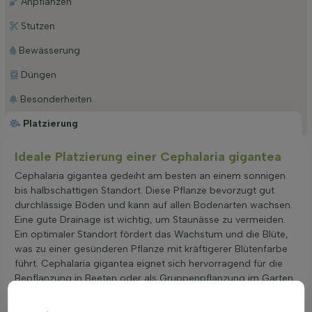
Anpflanzen
Stutzen
Bewässerung
Düngen
Besonderheiten
Platzierung
Ideale Platzierung einer Cephalaria gigantea
Cephalaria gigantea gedeiht am besten an einem sonnigen
bis halbschattigen Standort. Diese Pflanze bevorzugt gut
durchlässige Böden und kann auf allen Bodenarten wachsen.
Eine gute Drainage ist wichtig, um Staunässe zu vermeiden.
Ein optimaler Standort fördert das Wachstum und die Blüte,
was zu einer gesünderen Pflanze mit kräftigerer Blütenfarbe
führt. Cephalaria gigantea eignet sich hervorragend für die
Bepflanzung in Beeten oder als Gruppenpflanzung im Garten.
Die richtige Platzwahl ist entscheidend für die Entwicklung
und Blüte dieser robusten Pflanze.