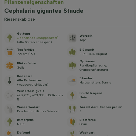
Pflanzeneigenschaften
Cephalaria gigantea Staude
Riesenskabiose
Gattung
Wurzeln
Cephalaria (Schuppenkopf)
Topf
(alle Sorten anzeigen)
Topfgröße
Blütezeit
9x9 cm (P9)
Juni, Juli, August
Optionen
Blütenfarbe
Randbepflanzung,
Gelb
Gruppenpflanzung
Bodenart
Standort
Alle Bodenarten
Halbschatten, Sonne
(wasserdurchlässig)
Winterfestigkeit
Fruchttragend
-28,9°C / -23,3°C, USDA zone
Nein
5
Wasserbedarf
Anzahl der Pflanzen pro m²
Durchschnittliches Wasser
3
Immergrün
Blattfarbe
Nein
Grün
Duftend
Wuchsart