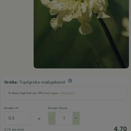
Größe:
Topfgröße maßgebend
5-10cm
|
Topf 9x9 cm (P9)
|
Auf lager
: 666 stück
Anzahl m²
Anzahl Stück
=
-
+
4,70
4,70
pro stuk