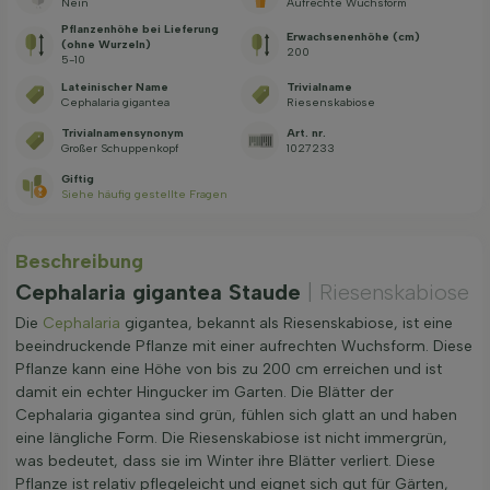
Nein
Aufrechte Wuchsform
Pflanzenhöhe bei Lieferung
Erwachsenenhöhe (cm)
(ohne Wurzeln)
200
5-10
Lateinischer Name
Trivialname
Cephalaria gigantea
Riesenskabiose
Trivialnamensynonym
Art. nr.
Großer Schuppenkopf
1027233
Giftig
Siehe häufig gestellte Fragen
Beschreibung
Cephalaria gigantea Staude
| Riesenskabiose
Die
Cephalaria
gigantea, bekannt als Riesenskabiose, ist eine
beeindruckende Pflanze mit einer aufrechten Wuchsform. Diese
Pflanze kann eine Höhe von bis zu 200 cm erreichen und ist
damit ein echter Hingucker im Garten. Die Blätter der
Cephalaria gigantea sind grün, fühlen sich glatt an und haben
eine längliche Form. Die Riesenskabiose ist nicht immergrün,
was bedeutet, dass sie im Winter ihre Blätter verliert. Diese
Pflanze ist relativ pflegeleicht und eignet sich gut für Gärten,