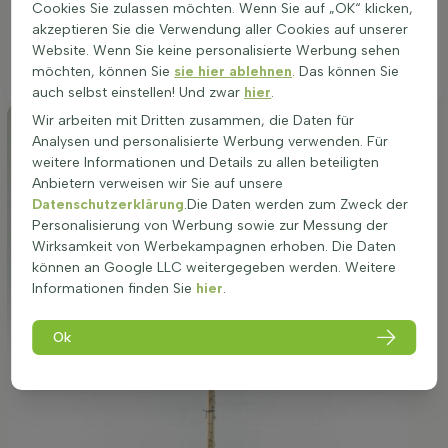
Cookies Sie zulassen möchten. Wenn Sie auf „OK“ klicken,
Kleine und große Gärten, Grünstreifen, Straßenränder /li>
akzeptieren Sie die Verwendung aller Cookies auf unserer
Website. Wenn Sie keine personalisierte Werbung sehen
Nur mit passendem Standort zeigt diese Buche ihre volle
möchten, können Sie
sie hier ablehnen
. Das können Sie
Wirkung.
auch selbst einstellen! Und zwar
hier
.
Wir arbeiten mit Dritten zusammen, die Daten für
Analysen und personalisierte Werbung verwenden. Für
weitere Informationen und Details zu allen beteiligten
Anbietern verweisen wir Sie auf unsere
Datenschutzerklärung
.Die Daten werden zum Zweck der
Personalisierung von Werbung sowie zur Messung der
Wirksamkeit von Werbekampagnen erhoben. Die Daten
können an Google LLC weitergegeben werden. Weitere
Informationen finden Sie
hier
.
Ok