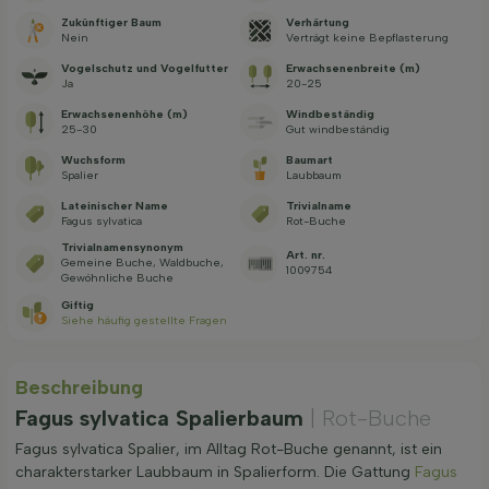
Zukünftiger Baum
Verhärtung
Nein
Verträgt keine Bepflasterung
Vogelschutz und Vogelfutter
Erwachsenenbreite (m)
Ja
20-25
Erwachsenenhöhe (m)
Windbeständig
25-30
Gut windbeständig
Wuchsform
Baumart
Spalier
Laubbaum
Lateinischer Name
Trivialname
Fagus sylvatica
Rot-Buche
Trivialnamensynonym
Art. nr.
Gemeine Buche, Waldbuche,
1009754
Gewöhnliche Buche
Giftig
Siehe häufig gestellte Fragen
Beschreibung
Fagus sylvatica Spalierbaum
| Rot-Buche
Fagus sylvatica Spalier, im Alltag Rot-Buche genannt, ist ein
charakterstarker Laubbaum in Spalierform. Die Gattung
Fagus