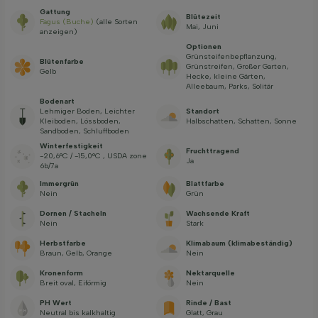
Gattung
Blütezeit
Fagus (Buche)
(alle Sorten
Mai, Juni
anzeigen)
Optionen
Grünsteifenbepflanzung,
Blütenfarbe
Grünstreifen, Großer Garten,
Gelb
Hecke, kleine Gärten,
Alleebaum, Parks, Solitär
Bodenart
Lehmiger Boden, Leichter
Standort
Kleiboden, Lössboden,
Halbschatten, Schatten, Sonne
Sandboden, Schluffboden
Winterfestigkeit
Fruchttragend
-20,6°C / -15,0°C , USDA zone
Ja
6b/7a
Immergrün
Blattfarbe
Nein
Grün
Dornen / Stacheln
Wachsende Kraft
Nein
Stark
Herbstfarbe
Klimabaum (klimabeständig)
Braun, Gelb, Orange
Nein
Kronenform
Nektarquelle
Breit oval, Eiförmig
Nein
PH Wert
Rinde / Bast
Neutral bis kalkhaltig
Glatt, Grau