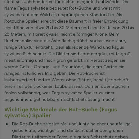
steht seit Jahrhunderten für dichte, elegante Laubwände. Der
Name Fagus sylvatica bedeutet Rot-Buche und weist mit
sylvatica auf den Wald als ursprünglichen Standort hin. Als
Rotbuche Spalier erreicht diese Baumart in freier Entwicklung
eine Höhe von etwa 25 bis 30 Metern und eine Breite von 20 bis
25 Metern, mit breit ovaler, leicht eiförmiger Krone. Beim
Buchenspalier sind die Äste flach geführt, sodass eine klare,
ruhige Struktur entsteht, ideal als lebende Wand und Fagus
sylvatica Sichtschutz. Die Blätter sind sommergrün, mittelgroß,
meist eiförmig und frisch grün gefärbt. Im Herbst zeigen sie
warme Gelb-, Orange- und Brauntöne, die dem Garten ein
ruhiges, natürliches Bild geben. Die Rot-Buche ist
laubabwerfend und im Winter ohne Blätter, behält jedoch oft
einen Teil des trockenen Laubs am Ast. Dornen oder Stacheln
fehlen vollständig, was Fagus sylvatica Spalier zu einer
angenehmen, gut nutzbaren Sichtschutzlösung macht.
Wichtige Merkmale der Rot-Buche (Fagus
sylvatica) Spalier
Die Rot-Buche zeigt im Mai und Juni eine eher unauffällige
gelbe Blüte, wichtiger sind die dicht stehenden grünen
Blätter mit eiförmiger Form, die guten Sichtschutz geben