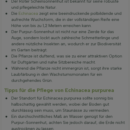
Der Roter Scheinsonnenhut ist bekannt für seine robuste
und pflegeleichte Natur.
Die
Echinacea
zeigt eine beeindruckende polbildende und
aufrechte Wuchsform, die in der vollständigen Reife eine
Höhe von bis zu 1,2 Metern erreichen kann.
Der Purpur-Sonnenhut ist nicht nur eine Zierde für das
Auge, sondern lockt auch zahlreiche Schmetterlinge und
andere nützliche Insekten an, wodurch er zur Biodiversität
im Garten beiträgt.
Die Pflanze ist duftend, was sie zu einer attraktiven Option
für Duftgärten und nahe Sitzbereiche macht.
Während die Pflanze nicht immergrün ist, sorgt ihre starke
Laubfärbung in den Wachstumsmonaten für ein
durchgehendes Grün.
Tipps für die Pflege von Echinacea purpurea
Der Standort für Echinacea purpurea sollte sonnig bis
halbschattig gewählt werden, wobei der Boden gut
durchlässig sein muss, um Staunässe zu vermeiden.
Ein durchschnittliches Maß an Wasser genügt für den
Purpur-Sonnenhut, achten Sie jedoch darauf, die Erde nicht
austrocknen zu lassen.