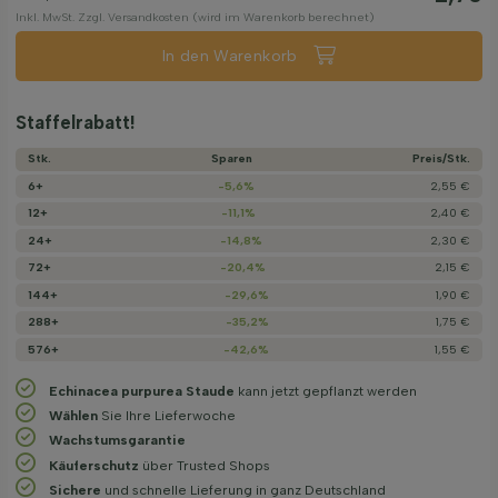
Inkl. MwSt. Zzgl. Versandkosten (wird im Warenkorb berechnet)
In den Warenkorb
Staffelrabatt!
Stk.
Sparen
Preis/­Stk.
6+
-5,6%
2,55 €
12+
-11,1%
2,40 €
24+
-14,8%
2,30 €
72+
-20,4%
2,15 €
144+
-29,6%
1,90 €
288+
-35,2%
1,75 €
576+
-42,6%
1,55 €
Echinacea purpurea Staude
kann jetzt gepflanzt werden
Wählen
Sie Ihre Lieferwoche
Wachstums­garantie
Käuferschutz
über Trusted Shops
Sichere
und schnelle Lieferung in ganz Deutschland