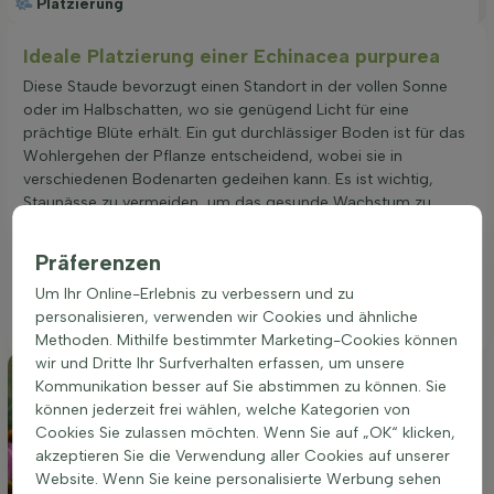
Platzierung
Ideale Platzierung einer Echinacea purpurea
Diese Staude bevorzugt einen Standort in der vollen Sonne
oder im Halbschatten, wo sie genügend Licht für eine
prächtige Blüte erhält. Ein gut durchlässiger Boden ist für das
Wohlergehen der Pflanze entscheidend, wobei sie in
verschiedenen Bodenarten gedeihen kann. Es ist wichtig,
Staunässe zu vermeiden, um das gesunde Wachstum zu
fördern. Die Pflanze zeichnet sich durch ihre Robustheit aus
und kann in Beeten oder als Teil einer Gruppenpflanzung
Präferenzen
eingesetzt werden, wobei sie mit ihren leuchtenden Blüten
Um Ihr Online-Erlebnis zu verbessern und zu
Farbakzente setzt und gleichzeitig eine duftende Atmosphäre
personalisieren, verwenden wir Cookies und ähnliche
schafft.
Methoden. Mithilfe bestimmter Marketing-Cookies können
wir und Dritte Ihr Surfverhalten erfassen, um unsere
Kommunikation besser auf Sie abstimmen zu können. Sie
können jederzeit frei wählen, welche Kategorien von
Cookies Sie zulassen möchten. Wenn Sie auf „OK“ klicken,
akzeptieren Sie die Verwendung aller Cookies auf unserer
Website. Wenn Sie keine personalisierte Werbung sehen