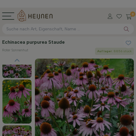
0
Echinacea purpurea Staude
Roter Sonnenhut
Auf lager
: 8856 stück