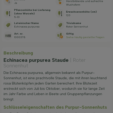
Horstbildende und aufrechte
Ja
Wuchsform
Pflanzenhöhe bei Lieferung
Erwachsenenhöhe (cm)
(ohne Wurzeln)
120
5-10
Lateinischer Name
Trivialname
Echinacea purpurea
Roter Sonnenhut
Art. nr.
Giftig
1000378
Siehe häufig gestellte Fragen
Beschreibung
Echinacea purpurea Staude
| Roter
Sonnenhut
Die Echinacea purpurea, allgemein bekannt als Purpur-
Sonnenhut, ist eine prachtvolle Staude, die mit ihren leuchtend
rosa Blütenköpfen jeden Garten bereichert. Ihre Blütezeit
erstreckt sich von Juli bis Oktober, wodurch sie für lange Zeit
im Jahr Farbe und Leben in Beete und Gruppenpflanzungen
bringt.
Schlüsseleigenschaften des Purpur-Sonnenhuts