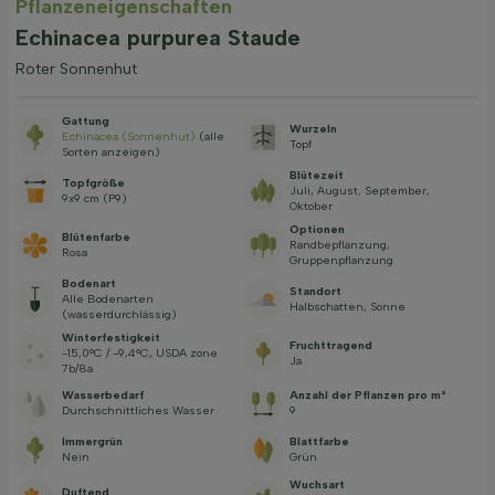
Pflanzeneigenschaften
Echinacea purpurea Staude
Roter Sonnenhut
Gattung
Wurzeln
Echinacea (Sonnenhut)
(alle
Topf
Sorten anzeigen)
Blütezeit
Topfgröße
Juli, August, September,
9x9 cm (P9)
Oktober
Optionen
Blütenfarbe
Randbepflanzung,
Rosa
Gruppenpflanzung
Bodenart
Standort
Alle Bodenarten
Halbschatten, Sonne
(wasserdurchlässig)
Winterfestigkeit
Fruchttragend
-15,0°C / -9,4°C, USDA zone
Ja
7b/8a
Wasserbedarf
Anzahl der Pflanzen pro m²
Durchschnittliches Wasser
9
Immergrün
Blattfarbe
Nein
Grün
Wuchsart
Duftend