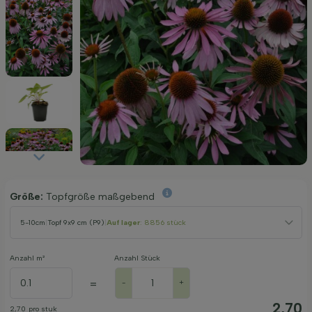
Größe:
Topfgröße maßgebend
5-10cm
|
Topf 9x9 cm (P9)
|
Auf lager
: 8856 stück
Anzahl m²
Anzahl Stück
=
-
+
2,70
2,70
pro stuk