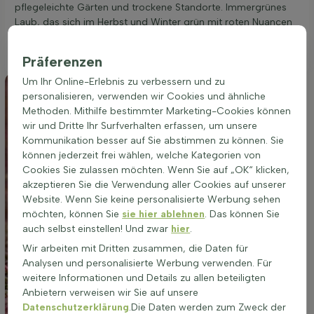
pflegeleichte Gärten und trockene Standorte. Immergrünes
Laub, das sich im Herbst und Winter grün mit roten Nuancen
färbt, bietet zudem ein attraktives Erscheinungsbild über die
gesamte Saison.
Präferenzen
Um Ihr Online-Erlebnis zu verbessern und zu
personalisieren, verwenden wir Cookies und ähnliche
Methoden. Mithilfe bestimmter Marketing-Cookies können
wir und Dritte Ihr Surfverhalten erfassen, um unsere
Kommunikation besser auf Sie abstimmen zu können. Sie
können jederzeit frei wählen, welche Kategorien von
Cookies Sie zulassen möchten. Wenn Sie auf „OK“ klicken,
akzeptieren Sie die Verwendung aller Cookies auf unserer
Website. Wenn Sie keine personalisierte Werbung sehen
möchten, können Sie
sie hier ablehnen
. Das können Sie
auch selbst einstellen! Und zwar
hier
.
Wir arbeiten mit Dritten zusammen, die Daten für
Analysen und personalisierte Werbung verwenden. Für
weitere Informationen und Details zu allen beteiligten
Anbietern verweisen wir Sie auf unsere
Datenschutzerklärung
.Die Daten werden zum Zweck der