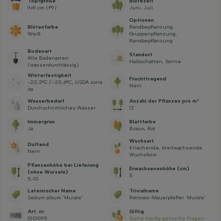
Topfgröße
Blütezeit
9x9 cm (P9)
Juni, Juli
Optionen
Blütenfarbe
Randbepflanzung,
Weiß
Gruppenpflanzung,
Randbepflanzung
Bodenart
Standort
Alle Bodenarten
Halbschatten, Sonne
(wasserdurchlässig)
Winterfestigkeit
Fruchttragend
-23,3°C / -20,6°C, USDA zone
Nein
6a
Wasserbedarf
Anzahl der Pflanzen pro m²
Durchschnittliches Wasser
12
Immergrün
Blattfarbe
Ja
Braun, Rot
Wuchsart
Duftend
Kriechende, breitwachsende
Nein
Wuchsform
Pflanzenhöhe bei Lieferung
Erwachsenenhöhe (cm)
(ohne Wurzeln)
5
5-10
Lateinischer Name
Trivialname
Sedum album 'Murale'
Rotmoos-Mauerpfeffer 'Murale'
Art. nr.
Giftig
1001095
Siehe häufig gestellte Fragen