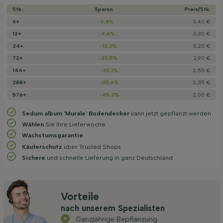
Stk.
Sparen
Preis/­Stk.
6+
-6,8%
3,40 €
12+
-9,6%
3,30 €
24+
-12,3%
3,20 €
72+
-20,5%
2,90 €
144+
-30,1%
2,55 €
288+
-35,6%
2,35 €
576+
-45,2%
2,00 €
Sedum album 'Murale' Bodendecker
kann jetzt gepflanzt werden
Wählen
Sie Ihre Lieferwoche
Wachstums­garantie
Käuferschutz
über Trusted Shops
Sichere
und schnelle Lieferung in ganz Deutschland
Vorteile
nach unserem Spezialisten
Ganzjährige Bepflanzung