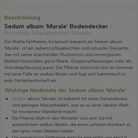
Beschreibung
Sedum album 'Murale' Bodendecker
|
Rotmoos-Mauerpfeffer 'Murale'
Die Weiße Fetthenne, botanisch bekannt als Sedum album
'Murale', ist ein äußerst pflegeleichtes und robustes Gewächs,
das mit seiner kriechenden Wuchsform und immergrünen
Blättern besonders gut in Beete, Gruppenpflanzungen oder als
Grenzbepflanzung passt. Die Pflanze schmückt sich im Sommer
mit einer Fülle an weißen Blüten und fügt sich harmonisch in
jede Gartenlandschaft ein.
Wichtige Merkmale der Sedum album 'Murale'
Sedum
album 'Murale' ist bekannt für seine Dürretoleranz
und geringen Wasserbedarf, was es zu einer idealen Wahl
für trockenere Standorte macht.
Die Pflanze blüht in den Monaten Juni und Juli mit
ansehnlichen weißen Blüten, die einen schönen Kontrast zu
den grün-roten Blättern bilden.
Die immergrüne Fetthenne erreicht eine Höhe von etwa 5