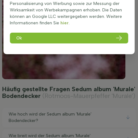
Personalisierung von Werbung sowie zur Messung der
Wirksamkeit von Werbekampagnen erhoben. Die Daten
können an Google LLC weitergegeben werden. Weitere
Informationen finden Sie
hier
.
Ok
Häufig gestellte Fragen Sedum album 'Murale'
Bodendecker
(Rotmoos-Mauerpfeffer 'Murale')
Wie hoch wird der Sedum album 'Murale'
Bodendecker?
Wie breit wird der Sedum album 'Murale'