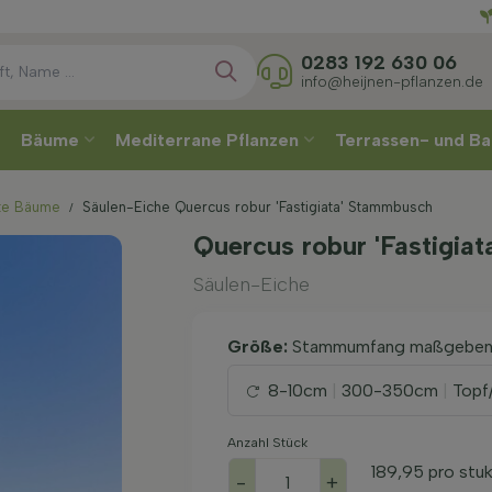
Direkt
0283 192 630 06
info@heijnen-pflanzen.de
Bäume
Mediterrane Pflanzen
Terrassen- und Ba
te Bäume
Säulen-Eiche Quercus robur 'Fastigiata' Stammbusch
Quercus robur 'Fastigia
Säulen-Eiche
Größe:
Stammumfang maßgebe
8-10cm
|
300-350cm
|
Topf/
Anzahl Stück
189,95
pro stu
-
+