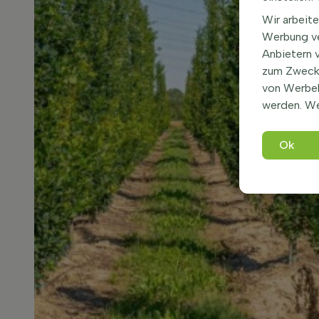
Wir arbeite
Werbung ve
Anbietern 
zum Zweck 
von Werbe
werden. We
Ok