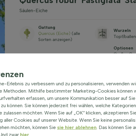
Quercus robur 'Fastigiata' 
Säulen-Eiche
Gattung
Wurzeln
Quercus (Eiche)
(alle
Topf/ballen
Sorten anzeigen)
Optionen
Großer Gar
Industriege
Blütenfarbe
Gärten, Al
Gelb, Grün
renzen
Pflanzenseit
Sportplatz,
ine-Erlebnis zu verbessern und zu personalisieren, verwenden w
Windfänge
he Methoden. Mithilfe bestimmter Marketing-Cookies können w
Winterfest
Standort
Surfverhalten erfassen, um unsere Kommunikation besser auf Sie
-28,9°C / 
Halbschatten, Sonne
zu können. Sie können jederzeit frei wählen, welche Kategorie
zone 5a
e zulassen möchten. Wenn Sie auf „OK“ klicken, akzeptieren Sie
Umfang des Stamms
Immergrü
 aller Cookies auf unserer Website. Wenn Sie keine personalis
(cm)
Nein
8-10
ehen möchten, können Sie
sie hier ablehnen
. Das können Sie a
! Und zwar
hier
.
Dornen / Stacheln
Wachsende