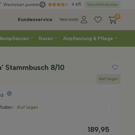
Wählen
Sie Ihre Lieferwoche
4.4/5
Wachstum punkte
Geschäftskunde
0
Kundenservice
Mein konto
lkonpflanzen
Rasen
Anpflanzung & Pflege
ta' Stammbusch 8/10
Auf lager
nd
ballen
|
Auf lager
189,95
k