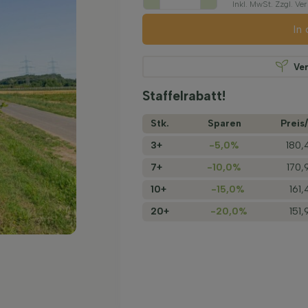
Inkl. MwSt. Zzgl. V
In
Ve
Staffelrabatt!
Stk.
Sparen
Preis/
3+
-5,0%
180,
7+
-10,0%
170,
10+
-15,0%
161
20+
-20,0%
151