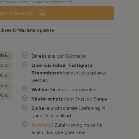
ersandkosten (wird im Warenkorb berechnet)
 den Warenkorb
rdiene
18
Wachstum punkte
­Stk.
Direkt
aus der Gärtnerei
Quercus robur 'Fastigiata'
45 €
Stammbusch
kann jetzt gepflanzt
95 €
werden
,45 €
Wählen
Sie Ihre Lieferwoche
,95 €
Käuferschutz
über Trusted Shops
Sichere
und schnelle Lieferung in
ganz Deutschland
Achtung!
Zufahrtsweg muss für
einen Lkw geeignet sein