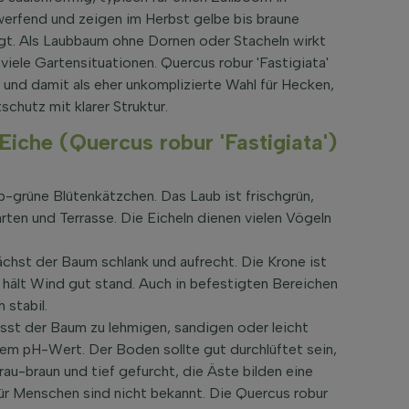
erfend und zeigen im Herbst gelbe bis braune
orgt. Als Laubbaum ohne Dornen oder Stacheln wirkt
 viele Gartensituationen. Quercus robur 'Fastigiata'
 und damit als eher unkomplizierte Wahl für Hecken,
schutz mit klarer Struktur.
iche (Quercus robur 'Fastigiata')
lb-grüne Blütenkätzchen. Das Laub ist frischgrün,
arten und Terrasse. Die Eicheln dienen vielen Vögeln
chst der Baum schlank und aufrecht. Die Krone ist
hält Wind gut stand. Auch in befestigten Bereichen
 stabil.
sst der Baum zu lehmigen, sandigen oder leicht
hem pH-Wert. Der Boden sollte gut durchlüftet sein,
rau-braun und tief gefurcht, die Äste bilden eine
 für Menschen sind nicht bekannt. Die Quercus robur