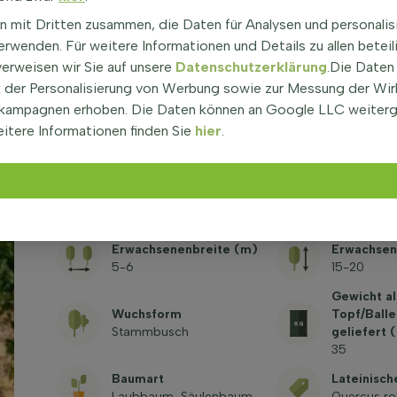
Nein
Durchschnit
n mit Dritten zusammen, die Daten für Analysen und personalis
rwenden. Für weitere Informationen und Details zu allen beteil
Pflanzenhöhe bei
Klimabau
Lieferung (ohne
verweisen wir Sie auf unsere
Datenschutzerklärung
.Die Daten
(klimabes
Wurzeln)
der Personalisierung von Werbung sowie zur Messung der Wi
Nein
300-350
kampagnen erhoben. Die Daten können an Google LLC weiter
PH Wert
itere Informationen finden Sie
hier
.
Nektarquelle
Schwach sa
Nein
kalkhaltig
Verhärtun
Zukünftiger Baum
Verträgt be
Nein
Standorte
Erwachsenenbreite (m)
Erwachsen
5-6
15-20
Gewicht al
Wuchsform
Topf/Ball
Stammbusch
geliefert 
35
Baumart
Lateinisc
Laubbaum, Säulenbaum
Quercus rob