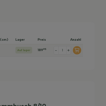
 (cm)
Lager
Preis
Anzahl
95
-
+
189
Auf lager