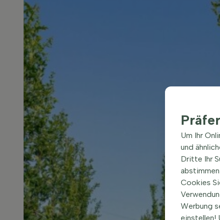
Präfe
Um Ihr Onl
und ähnlic
Dritte Ihr 
abstimmen 
Cookies Si
Verwendung
Werbung s
einstellen